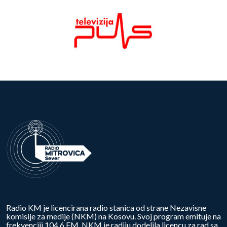
Radio KM je licencirana radio stanica od strane Nezavisne
komisije za medije (NKM) na Kosovu. Svoj program emituje na
frekvenciji 104.6 FM. NKM je radiju dodelila licencu za rad sa