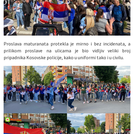
Proslava maturanata protekla je mirno i bez incidenata, a
prilikom proslave na ulicama je bio vidljiv veliki broj
pripadnika Kosovske policije, kako u uniformi tako i u civilu.