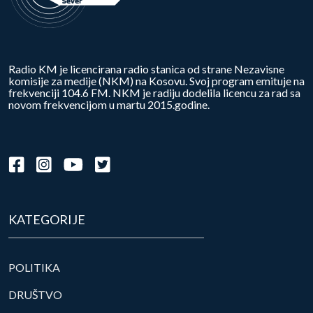
Radio KM je licencirana radio stanica od strane Nezavisne
komisije za medije (NKM) na Kosovu. Svoj program emituje na
frekvenciji 104.6 FM. NKM je radiju dodelila licencu za rad sa
novom frekvencijom u martu 2015.godine.
KATEGORIJE
POLITIKA
DRUŠTVO