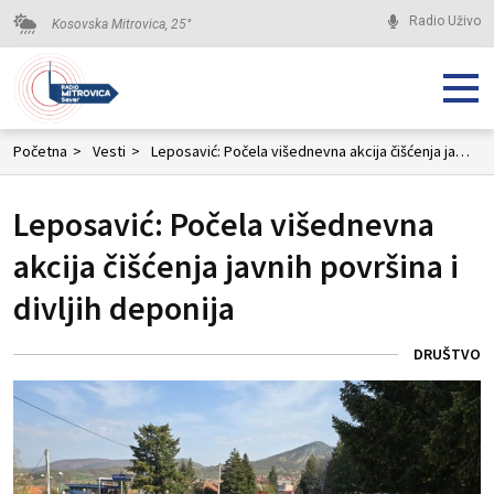
Radio Uživo
Kosovska Mitrovica,
25
°
Početna
>
Vesti
>
Leposavić: Počela višednevna akcija čišćenja javnih površina i divljih deponija
Leposavić: Počela višednevna
akcija čišćenja javnih površina i
divljih deponija
DRUŠTVO