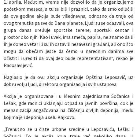
1. aprila. Međutim, vreme nije dozvolilo da je organizujemo
početkom meseca, a tu su bili i praznici, tako da smo odlučili
da ove godine akcija bude višednevna, odnosno da traje od
ovog trenutka pa sve do Dana planete. Ljudi su se odazvali, ova
grupa danas uređuje sportske terene, sportski centar i
prostor oko njih. Kao i uvek, ima smeća, papira, ne znamo da li
ih je doneo vetar ili su ih ostavili nesavesni građani, ali ono što
mogu da obećam jeste da ćemo u narednim danima sve
očistiti i urediti da ovaj deo bude reprezentativan“, rekao je
Radosavljević.
Naglasio je da ovu akciju organizuje Opština Leposavić, uz
dobru volju ljudi, direktora organizacija i svih ustanova.
Akcija je organizovana i u Mesnim zajednicama Sočanica i
Lešak, gde radnici uklanjaju otpad sa javnih površina, dok je
mehanizacija angažovana na čišćenju divljih deponija, među
kojima je i deponija u selu Kajkovo.
„Trenutno se u čiste urbane sredine u Leposaviću, Lešku i
Sočanici. To je akcija koja traje već nekoliko dana. U