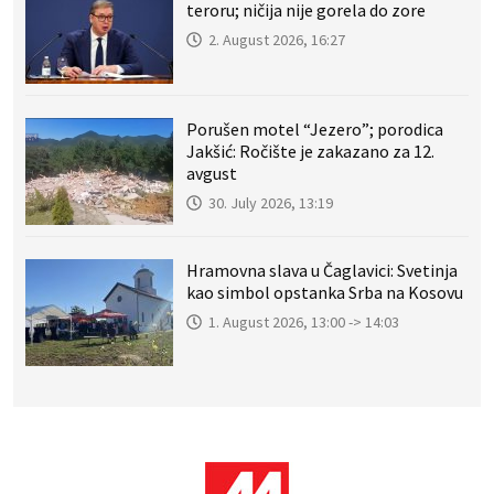
teroru; ničija nije gorela do zore
2. August 2026, 16:27
Porušen motel “Jezero”; porodica
Jakšić: Ročište je zakazano za 12.
avgust
30. July 2026, 13:19
Hramovna slava u Čaglavici: Svetinja
kao simbol opstanka Srba na Kosovu
1. August 2026, 13:00 -> 14:03