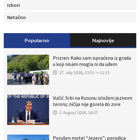
Izbori
Netačno
Popularno
Najnovije
Prizren: Kako sam ispraćena iz grada
u koji nisam mogla ni da uđem
27. July 2026, 13:51 -> 11:15
Vučić: Srbi na Kosovu izloženi jezivom
teroru; ničija nije gorela do zore
2. August 2026, 16:27
Porušen motel “Jezero”; porodica