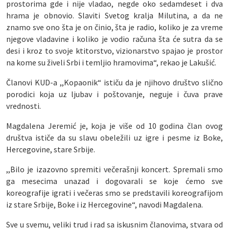
prostorima gde i nije vladao, negde oko sedamdeset i dva
hrama je obnovio. Slaviti Svetog kralja Milutina, a da ne
znamo sve ono šta je on činio, šta je radio, koliko je za vreme
njegove vladavine i koliko je vodio računa šta će sutra da se
desi i kroz to svoje ktitorstvo, vizionarstvo spajao je prostor
na kome su živeli Srbi i temljio hramovima“, rekao je Lakušić.
Članovi KUD-a ,,Kopaonik“ ističu da je njihovo društvo slično
porodici koja uz ljubav i poštovanje, neguje i čuva prave
vrednosti.
Magdalena Jeremić je, koja je više od 10 godina član ovog
društva ističe da su slavu obeležili uz igre i pesme iz Boke,
Hercegovine, stare Srbije.
,,Bilo je izazovno spremiti večerašnji koncert. Spremali smo
ga mesecima unazad i dogovarali se koje ćemo sve
koreografije igrati i večeras smo se predstavili koreografijom
iz stare Srbije, Boke i iz Hercegovine“, navodi Magdalena.
Sve u svemu, veliki trud i rad sa iskusnim članovima, stvara od