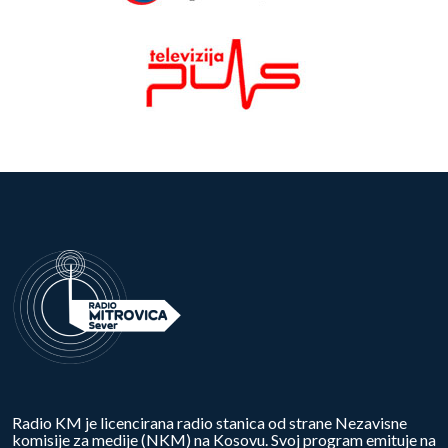
Radio KM je licencirana radio stanica od strane Nezavisne
komisije za medije (NKM) na Kosovu. Svoj program emituje na