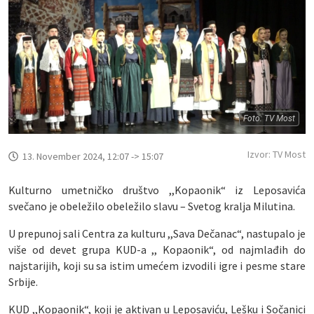
Foto: TV Most
Izvor: TV Most
13. November 2024, 12:07 -> 15:07
Kulturno umetničko društvo ,,Kopaonik“ iz Leposavića
svečano je obeležilo obeležilo slavu – Svetog kralja Milutina.
U prepunoj sali Centra za kulturu ,,Sava Dečanac“, nastupalo je
više od devet grupa KUD-a ,, Kopaonik“, od najmlađih do
najstarijih, koji su sa istim umećem izvodili igre i pesme stare
Srbije.
KUD ,,Kopaonik“, koji je aktivan u Leposaviću, Lešku i Sočanici