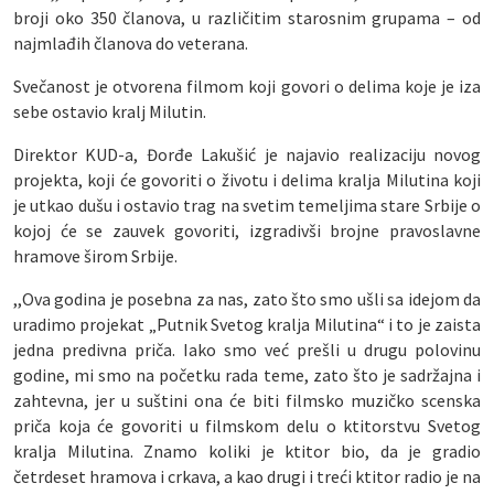
broji oko 350 članova, u različitim starosnim grupama – od
najmlađih članova do veterana.
Svečanost je otvorena filmom koji govori o delima koje je iza
sebe ostavio kralj Milutin.
Direktor KUD-a, Đorđe Lakušić je najavio realizaciju novog
projekta, koji će govoriti o životu i delima kralja Milutina koji
je utkao dušu i ostavio trag na svetim temeljima stare Srbije o
kojoj će se zauvek govoriti, izgradivši brojne pravoslavne
hramove širom Srbije.
,,Ova godina je posebna za nas, zato što smo ušli sa idejom da
uradimo projekat „Putnik Svetog kralja Milutina“ i to je zaista
jedna predivna priča. Iako smo već prešli u drugu polovinu
godine, mi smo na početku rada teme, zato što je sadržajna i
zahtevna, jer u suštini ona će biti filmsko muzičko scenska
priča koja će govoriti u filmskom delu o ktitorstvu Svetog
kralja Milutina. Znamo koliki je ktitor bio, da je gradio
četrdeset hramova i crkava, a kao drugi i treći ktitor radio je na