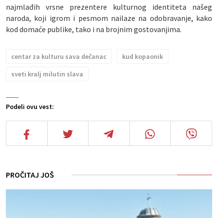
najmlađih vrsne prezentere kulturnog identiteta našeg
naroda, koji igrom i pesmom nailaze na odobravanje, kako
kod domaće publike, tako i na brojnim gostovanjima.
centar za kulturu sava dečanac
kud kopaonik
sveti kralj milutin slava
Podeli ovu vest:
PROČITAJ JOŠ