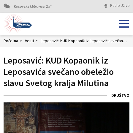
Radio Uživo
Kosovska Mitrovica,
25
°
Početna
>
Vesti
>
Leposavić: KUD Kopaonik iz Leposavića svečano obeležio slavu Svetog kralja Milutina
Leposavić: KUD Kopaonik iz
Leposavića svečano obeležio
slavu Svetog kralja Milutina
DRUŠTVO