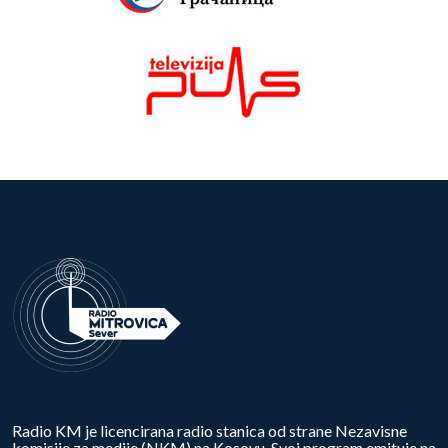
Radio KM je licencirana radio stanica od strane Nezavisne
komisije za medije (NKM) na Kosovu. Svoj program emituje na