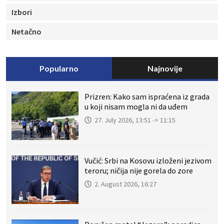
Izbori
Netačno
Popularno
Najnovije
Prizren: Kako sam ispraćena iz grada
u koji nisam mogla ni da uđem
27. July 2026, 13:51 -> 11:15
Vučić: Srbi na Kosovu izloženi jezivom
teroru; ničija nije gorela do zore
2. August 2026, 16:27