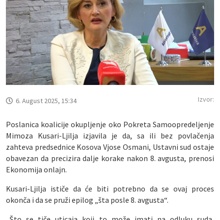
Izvor:
6. August 2025, 15:34
Poslanica koalicije okupljenje oko Pokreta Samoopredeljenje
Mimoza Kusari-Ljilja izjavila je da, sa ili bez povlačenja
zahteva predsednice Kosova Vjose Osmani, Ustavni sud ostaje
obavezan da precizira dalje korake nakon 8. avgusta, prenosi
Ekonomija onlajn.
Kusari-Ljilja ističe da će biti potrebno da se ovaj proces
okonča i da se pruži epilog „šta posle 8. avgusta“.
„Što se tiče uticaja koji to može imati na odluku suda,