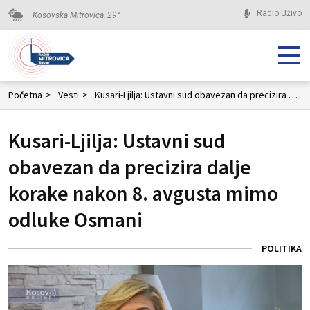
Radio Uživo
Kosovska Mitrovica,
29
°
Početna
>
Vesti
>
Kusari-Ljilja: Ustavni sud obavezan da precizira dalje korake nakon 8. avgusta mimo odluke Osmani
Kusari-Ljilja: Ustavni sud
obavezan da precizira dalje
korake nakon 8. avgusta mimo
odluke Osmani
POLITIKA