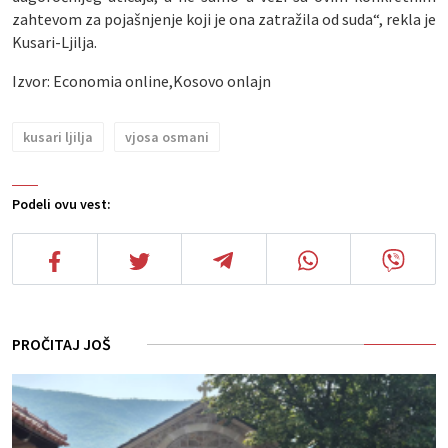
zahtevom za pojašnjenje koji je ona zatražila od suda“, rekla je
Kusari-Ljilja.
Izvor: Economia online,Kosovo onlajn
kusari ljilja
vjosa osmani
Podeli ovu vest:
PROČITAJ JOŠ