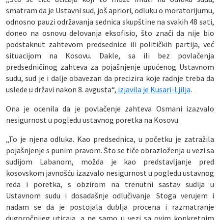
smatram da je Ustavni sud, još apriori, odluku o moratorijumu,
odnosno pauzi održavanja sednica skupštine na svakih 48 sati,
doneo na osnovu delovanja eksofisio, što znači da nije bio
podstaknut zahtevom predsednice ili političkih partija, već
situacijom na Kosovu. Dakle, sa ili bez povlačenja
predsedničinog zahteva za pojašnjenje upućenog Ustavnom
sudu, sud je i dalje obavezan da precizira koje radnje treba da
uslede u državi nakon 8. avgusta“,
izjavila je Kusari-Ljilja
.
Ona je ocenila da je povlačenje zahteva Osmani izazvalo
nesigurnost u pogledu ustavnog poretka na Kosovu.
„To je njena odluka. Kao predsednica, u početku je zatražila
pojašnjenje s punim pravom. Što se tiče obrazloženja u vezi sa
sudijom Labanom, možda je kao predstavljanje pred
kosovskom javnošću izazvalo nesigurnost u pogledu ustavnog
reda i poretka, s obzirom na trenutni sastav sudija u
Ustavnom sudu i dosadašnje odlučivanje. Stoga verujem i
nadam se da je postojala dublja procena i razmatranje
dugoročnijeg uticaja, a ne samo u vezi sa ovim konkretnim