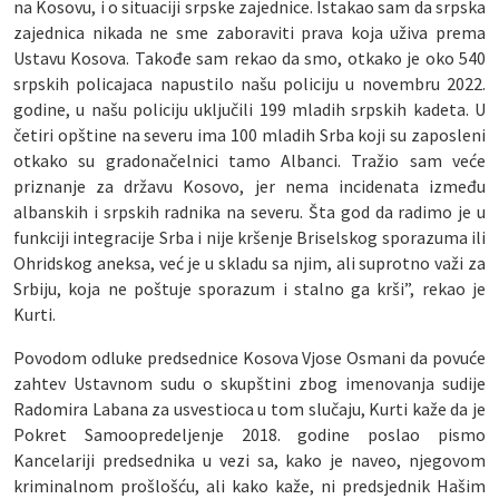
na Kosovu, i o situaciji srpske zajednice. Istakao sam da srpska
zajednica nikada ne sme zaboraviti prava koja uživa prema
Ustavu Kosova. Takođe sam rekao da smo, otkako je oko 540
srpskih policajaca napustilo našu policiju u novembru 2022.
godine, u našu policiju uključili 199 mladih srpskih kadeta. U
četiri opštine na severu ima 100 mladih Srba koji su zaposleni
otkako su gradonačelnici tamo Albanci. Tražio sam veće
priznanje za državu Kosovo, jer nema incidenata između
albanskih i srpskih radnika na severu. Šta god da radimo je u
funkciji integracije Srba i nije kršenje Briselskog sporazuma ili
Ohridskog aneksa, već je u skladu sa njim, ali suprotno važi za
Srbiju, koja ne poštuje sporazum i stalno ga krši”, rekao je
Kurti.
Povodom odluke predsednice Kosova Vjose Osmani da povuće
zahtev Ustavnom sudu o skupštini zbog imenovanja sudije
Radomira Labana za usvestioca u tom slučaju, Kurti kaže da je
Pokret Samoopredeljenje 2018. godine poslao pismo
Kancelariji predsednika u vezi sa, kako je naveo, njegovom
kriminalnom prošlošću, ali kako kaže, ni predsjednik Hašim