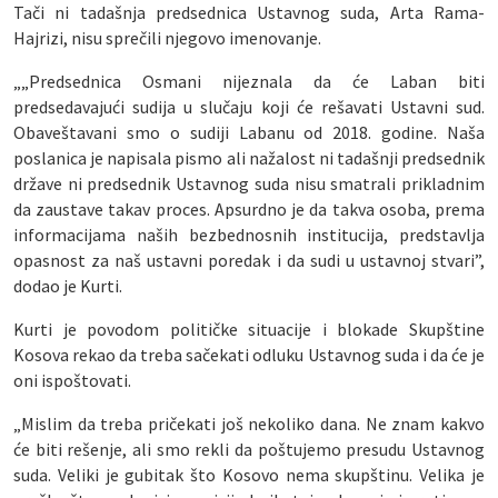
Tači ni tadašnja predsednica Ustavnog suda, Arta Rama-
Hajrizi, nisu sprečili njegovo imenovanje.
„„Predsednica Osmani nijeznala da će Laban biti
predsedavajući sudija u slučaju koji će rešavati Ustavni sud.
Obaveštavani smo o sudiji Labanu od 2018. godine. Naša
poslanica je napisala pismo ali nažalost ni tadašnji predsednik
države ni predsednik Ustavnog suda nisu smatrali prikladnim
da zaustave takav proces. Apsurdno je da takva osoba, prema
informacijama naših bezbednosnih institucija, predstavlja
opasnost za naš ustavni poredak i da sudi u ustavnoj stvari”,
dodao je Kurti.
Kurti je povodom političke situacije i blokade Skupštine
Kosova rekao da treba sačekati odluku Ustavnog suda i da će je
oni ispoštovati.
„Mislim da treba pričekati još nekoliko dana. Ne znam kakvo
će biti rešenje, ali smo rekli da poštujemo presudu Ustavnog
suda. Veliki je gubitak što Kosovo nema skupštinu. Velika je