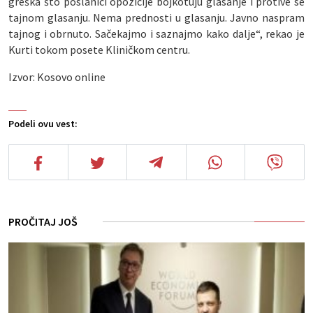
greška što poslanici opozicije bojkotuju glasanje i protive se
tajnom glasanju. Nema prednosti u glasanju. Javno naspram
tajnog i obrnuto. Sačekajmo i saznajmo kako dalje“, rekao je
Kurti tokom posete Kliničkom centru.
Izvor: Kosovo online
Podeli ovu vest:
PROČITAJ JOŠ