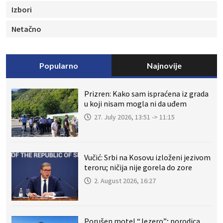
Izbori
Netačno
Popularno
Najnovije
Prizren: Kako sam ispraćena iz grada
u koji nisam mogla ni da uđem
27. July 2026, 13:51 -> 11:15
Vučić: Srbi na Kosovu izloženi jezivom
teroru; ničija nije gorela do zore
2. August 2026, 16:27
Porušen motel “Jezero”; porodica