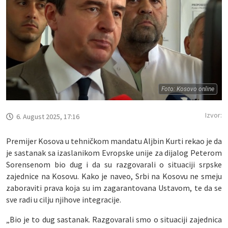
Foto: Kosovo online
Izvor:
6. August 2025, 17:16
Premijer Kosova u tehničkom mandatu Aljbin Kurti rekao je da
je sastanak sa izaslanikom Evropske unije za dijalog Peterom
Sorensenom bio dug i da su razgovarali o situaciji srpske
zajednice na Kosovu. Kako je naveo, Srbi na Kosovu ne smeju
zaboraviti prava koja su im zagarantovana Ustavom, te da se
sve radi u cilju njihove integracije.
„Bio je to dug sastanak. Razgovarali smo o situaciji zajednica