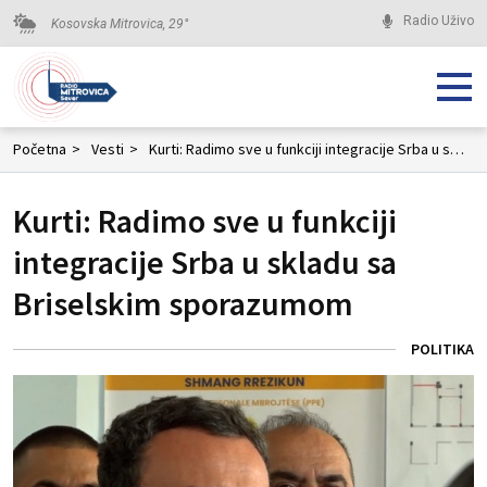
Radio Uživo
Kosovska Mitrovica,
29
°
Početna
>
Vesti
>
Kurti: Radimo sve u funkciji integracije Srba u skladu sa Briselskim sporazumom
Kurti: Radimo sve u funkciji
integracije Srba u skladu sa
Briselskim sporazumom
POLITIKA