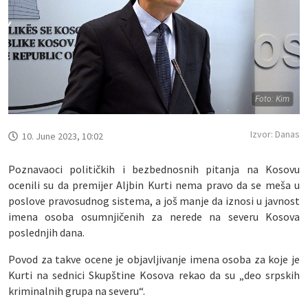
Foto: Kim
Izvor: Danas
10. June 2023, 10:02
Poznavaoci političkih i bezbednosnih pitanja na Kosovu
ocenili su da premijer Aljbin Kurti nema pravo da se meša u
poslove pravosudnog sistema, a još manje da iznosi u javnost
imena osoba osumnjičenih za nerede na severu Kosova
poslednjih dana.
Povod za takve ocene je objavljivanje imena osoba za koje je
Kurti na sednici Skupštine Kosova rekao da su „deo srpskih
kriminalnih grupa na severu“.