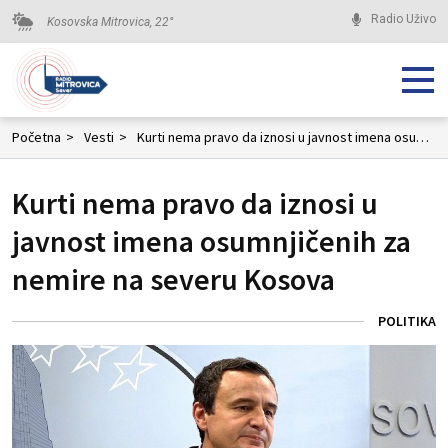
Radio Uživo
Kosovska Mitrovica,
22
°
Početna
>
Vesti
>
Kurti nema pravo da iznosi u javnost imena osumnjičenih za nemire na severu Kosova
Kurti nema pravo da iznosi u
javnost imena osumnjičenih za
nemire na severu Kosova
POLITIKA