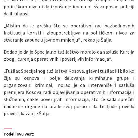
političkom nivou i da iznošenje imena otežava posao policiji
da ih uhapsi.
„Mislim da je greška što se operativni rad bezbednosnih
institucija koristi i zloupotrebljava na političkom nivou za
stvaranje zabune u javnom mnjenju“ , rekao je Šalja.
Dodao je da je Specijalno tužilaštvo moralo da sasluša Kurtija
zbog „curenja operativnih i poverljivih informacija“.
„Tužilac Specijalnog tužilaštva Kosova, glavni tužilac ili bilo ko
čija su osnova i polje delovanja kriminalne grupe i
organizovani kriminal, morao je da interveniše i sasluša
premijera Kosova radi objavljivanja operativnih informacija i
službenih, dakle poverljivih informacija, što će sada sprečiti
nadležne organe da urade svoj posao i da te ljude privedu
pravdi“, kazao je Šalja.
Podeli ovu vest: