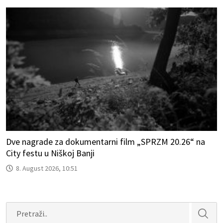
Dve nagrade za dokumentarni film „SPRZM 20.26“ na
City festu u Niškoj Banji
8. August 2026, 10:51
Search