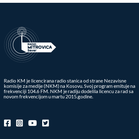
Radio KM je licencirana radio stanica od strane Nezavisne
komisije za medije (NKM) na Kosovu. Svoj program emituje na
frekvenciji 104.6 FM. NKM je radiju dodelila licencu za rad sa
novom frekvencijom u martu 2015.godine.