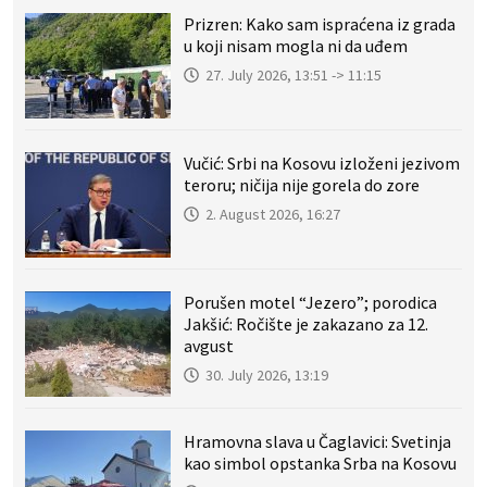
Prizren: Kako sam ispraćena iz grada
u koji nisam mogla ni da uđem
27. July 2026, 13:51 -> 11:15
Vučić: Srbi na Kosovu izloženi jezivom
teroru; ničija nije gorela do zore
2. August 2026, 16:27
Porušen motel “Jezero”; porodica
Jakšić: Ročište je zakazano za 12.
avgust
30. July 2026, 13:19
Hramovna slava u Čaglavici: Svetinja
kao simbol opstanka Srba na Kosovu