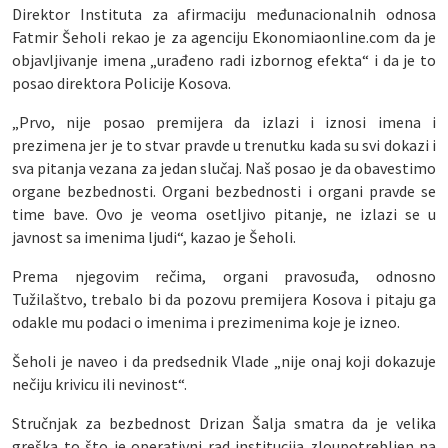
Direktor Instituta za afirmaciju međunacionalnih odnosa
Fatmir Šeholi rekao je za agenciju Ekonomiaonline.com da je
objavljivanje imena „urađeno radi izbornog efekta“ i da je to
posao direktora Policije Kosova.
„Prvo, nije posao premijera da izlazi i iznosi imena i
prezimena jer je to stvar pravde u trenutku kada su svi dokazi i
sva pitanja vezana za jedan slučaj. Naš posao je da obavestimo
organe bezbednosti. Organi bezbednosti i organi pravde se
time bave. Ovo je veoma osetljivo pitanje, ne izlazi se u
javnost sa imenima ljudi“, kazao je Šeholi.
Prema njegovim rečima, organi pravosuđa, odnosno
Tužilaštvo, trebalo bi da pozovu premijera Kosova i pitaju ga
odakle mu podaci o imenima i prezimenima koje je izneo.
Šeholi je naveo i da predsednik Vlade „nije onaj koji dokazuje
nečiju krivicu ili nevinost“.
Stručnjak za bezbednost Drizan Šalja smatra da je velika
greška to što je operativni rad institucija zloupotrebljen na