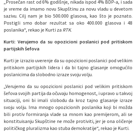
„Prosečan rast od 6% godišnje, nikada ispod 4% BDP-a, i sada
je vreme da imamo novu Skupštinu za novu vladu u devetom
sazivu. Cilj nam je bio 500.000 glasova, kao što je poznato.
Postigli smo dobar rezultat sa oko 400.000 glasova i 48
poslanika“, rekao je Kurti za
RTK
.
Kurti: Verujemo da su opozicioni poslanici pod pritiskom
partijskih šefova
Kurti je izrazio uverenje da su opozicioni poslanici pod velikim
pritiskom partijskih lidera i da bi tajno glasanje omogućilo
poslanicima da slobodno izraze svoju volju.
„Verujemo da su opozicioni poslanici pod velikim pritiskom
šefova svojih partija da očuvaju homogenost, i upravo u takvoj
situaciji, oni bi imali slobodu da kroz tajno glasanje izraze
svoju volju. Ima mnogo opozicionih poslanika koji bi možda
bili protiv formiranja vlade sa mnom kao premijerom, ali se
konstituisanju Skupštine ne može protiviti, jer je ona oličenje
političkog pluralizma kao stuba demokratije“, rekao je Kurti.