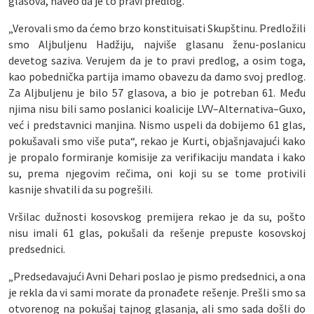
glasova, naveo da je to pravi predlog.
„Verovali smo da ćemo brzo konstituisati Skupštinu. Predložili
smo Aljbuljenu Hadžiju, najviše glasanu ženu-poslanicu
devetog saziva. Verujem da je to pravi predlog, a osim toga,
kao pobednička partija imamo obavezu da damo svoj predlog.
Za Aljbuljenu je bilo 57 glasova, a bio je potreban 61. Među
njima nisu bili samo poslanici koalicije LVV–Alternativa–Guxo,
već i predstavnici manjina. Nismo uspeli da dobijemo 61 glas,
pokušavali smo više puta“, rekao je Kurti, objašnjavajući kako
je propalo formiranje komisije za verifikaciju mandata i kako
su, prema njegovim rečima, oni koji su se tome protivili
kasnije shvatili da su pogrešili.
Vršilac dužnosti kosovskog premijera rekao je da su, pošto
nisu imali 61 glas, pokušali da rešenje prepuste kosovskoj
predsednici.
„Predsedavajući Avni Dehari poslao je pismo predsednici, a ona
je rekla da vi sami morate da pronađete rešenje. Prešli smo sa
otvorenog na pokušaj tajnog glasanja, ali smo sada došli do