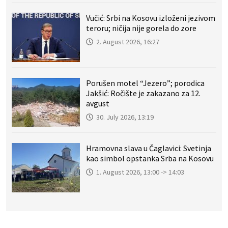
Vučić: Srbi na Kosovu izloženi jezivom
teroru; ničija nije gorela do zore
2. August 2026, 16:27
Porušen motel “Jezero”; porodica
Jakšić: Ročište je zakazano za 12.
avgust
30. July 2026, 13:19
Hramovna slava u Čaglavici: Svetinja
kao simbol opstanka Srba na Kosovu
1. August 2026, 13:00 -> 14:03