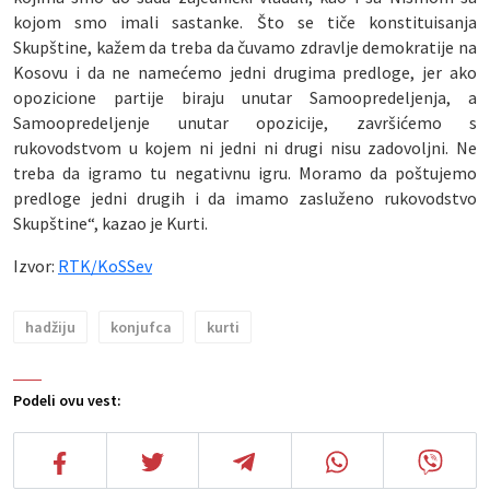
kojom smo imali sastanke. Što se tiče konstituisanja
Skupštine, kažem da treba da čuvamo zdravlje demokratije na
Kosovu i da ne namećemo jedni drugima predloge, jer ako
opozicione partije biraju unutar Samoopredeljenja, a
Samoopredeljenje unutar opozicije, završićemo s
rukovodstvom u kojem ni jedni ni drugi nisu zadovoljni. Ne
treba da igramo tu negativnu igru. Moramo da poštujemo
predloge jedni drugih i da imamo zasluženo rukovodstvo
Skupštine“, kazao je Kurti.
Izvor:
RTK/KoSSev
hadžiju
konjufca
kurti
Podeli ovu vest: