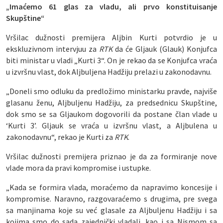
„Imaćemo 61 glas za vladu, ali prvo konstituisanje
Skupštine“
Vršilac dužnosti premijera Aljbin Kurti potvrdio je u
ekskluzivnom intervjuu za
RTK
da će Gljauk (Glauk) Konjufca
biti ministar u vladi „Kurti 3“. On je rekao da se Konjufca vraća
u izvršnu vlast, dok Aljbuljena Hadžiju prelazi u zakonodavnu.
„Doneli smo odluku da predložimo ministarku pravde, najviše
glasanu ženu, Aljbuljenu Hadžiju, za predsednicu Skupštine,
dok smo se sa Gljaukom dogovorili da postane član vlade u
‘Kurti 3’. Gljauk se vraća u izvršnu vlast, a Aljbulena u
zakonodavnu“, rekao je Kurti za
RTK
.
Vršilac dužnosti premijera priznao je da za formiranje nove
vlade mora da pravi kompromise i ustupke.
„Kada se formira vlada, moraćemo da napravimo koncesije i
kompromise. Naravno, razgovaraćemo s drugima, pre svega
sa manjinama koje su već glasale za Aljbuljenu Hadžiju i sa
kojima smo do sada zajednički vladali, kao i sa Nismom sa