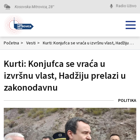
Radio Uživo
Kosovska Mitrovica,
28
°
Početna
>
Vesti
>
Kurti: Konjufca se vraća u izvršnu vlast, Hadžiju prelazi u zakonodavnu
Kurti: Konjufca se vraća u
izvršnu vlast, Hadžiju prelazi u
zakonodavnu
POLITIKA