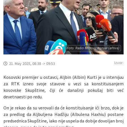
Foto: Radio Mitrovica sever (arhiva)
Izvor:
21. May 2025, 08:38 -> 09:53
Kosovski premijer u ostavci, Aljbin (Albin) Kurti je u intervjuu
za RTK izneo svoje stavove u vezi sa konstituisanjem
kosovske Skupštine, čiji će današnji pokušaj biti već
devetnaesti po redu.
On je rekao da su verovali da će konstituisanje ići brzo, dok je
za predlog da Aljbuljena Hadžiju (Albulena Haxhiu) postane
predsednica Skupštine, iako nije uspela da dobije dovoljan broj