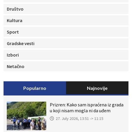
Društvo
Kultura
Sport
Gradske vesti
Izbori
Netačno
Popularno
Najnovije
Prizren: Kako sam ispraćena iz grada
u koji nisam mogla ni da uđem
27. July 2026, 13:51 -> 11:15