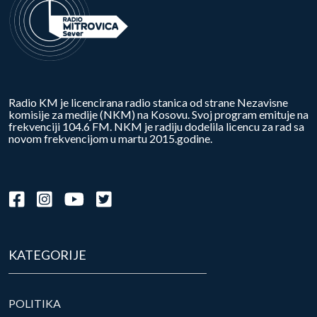
Radio KM je licencirana radio stanica od strane Nezavisne
komisije za medije (NKM) na Kosovu. Svoj program emituje na
frekvenciji 104.6 FM. NKM je radiju dodelila licencu za rad sa
novom frekvencijom u martu 2015.godine.
KATEGORIJE
POLITIKA