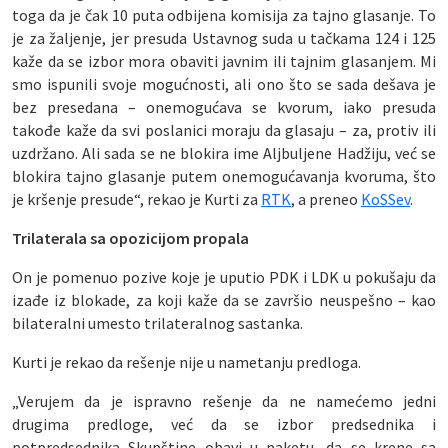
toga da je čak 10 puta odbijena komisija za tajno glasanje. To
je za žaljenje, jer presuda Ustavnog suda u tačkama 124 i 125
kaže da se izbor mora obaviti javnim ili tajnim glasanjem. Mi
smo ispunili svoje mogućnosti, ali ono što se sada dešava je
bez presedana – onemogućava se kvorum, iako presuda
takođe kaže da svi poslanici moraju da glasaju – za, protiv ili
uzdržano. Ali sada se ne blokira ime Aljbuljene Hadžiju, već se
blokira tajno glasanje putem onemogućavanja kvoruma, što
je kršenje presude“, rekao je Kurti za
RTK
, a preneo
KoSSev
.
Trilaterala sa opozicijom propala
On je pomenuo pozive koje je uputio PDK i LDK u pokušaju da
izađe iz blokade, za koji kaže da se završio neuspešno – kao
bilateralni umesto trilateralnog sastanka.
Kurti je rekao da rešenje nije u nametanju predloga.
„Verujem da je ispravno rešenje da ne namećemo jedni
drugima predloge, već da se izbor predsednika i
potpredsednika Skupštine obavi u paketu, da se krene sa