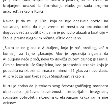
brojanjem unazad ka formiranju vlade, jer sada brojimo
unapred“, rekao je Kurti.
Naveo je da mu je LDK, koja se nije odazvala pozivu na
sastanak, rekla da nije vreme ni mesto za proceduralni
dogovor, već za politički, pa im je ponudio ulazak u koaliciju –
što je, prema njegovim rečima, oštro odbijeno.
„Sutra se ne glasa o Aljbuljeni, koja je naš predlog, već o
komisiji za tajno glasanje. Ako je opozicija sigurna da
Aljbuljena neće proći, neka to dokažu putem tajnog glasanja.
Čim se konstituiše Skupština, kao predsednik stranke koja je
pobedila na izborima, imaću minimum 61 glas za novu vladu.
Ali pre toga nam treba nova Skupština“, rekao je.
Kurti je dodao da je tokom svog četvorogodišnjeg mandata
obezbedio „državnu suverenost, teritorijalni integritet,
socijalnu dobrobit i ekonomsku ekspanziju kakva ranije nije
viđena“.