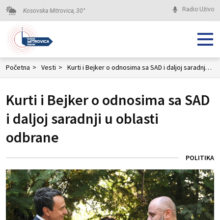
Radio Uživo
Kosovska Mitrovica,
30
°
Početna
>
Vesti
>
Kurti i Bejker o odnosima sa SAD i daljoj saradnji u oblasti odbrane
Kurti i Bejker o odnosima sa SAD
i daljoj saradnji u oblasti
odbrane
POLITIKA