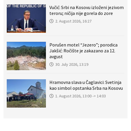
Vučić: Srbi na Kosovu izloženi jezivom
teroru; ničija nije gorela do zore
2. August 2026, 16:27
Porušen motel “Jezero”; porodica
Jakšić: Ročište je zakazano za 12.
avgust
30. July 2026, 13:19
Hramovna slava u Čaglavici: Svetinja
kao simbol opstanka Srba na Kosovu
1. August 2026, 13:00 -> 14:03