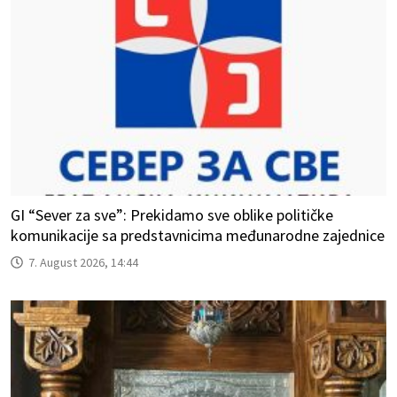
GI “Sever za sve”: Prekidamo sve oblike političke
komunikacije sa predstavnicima međunarodne zajednice
7. August 2026, 14:44