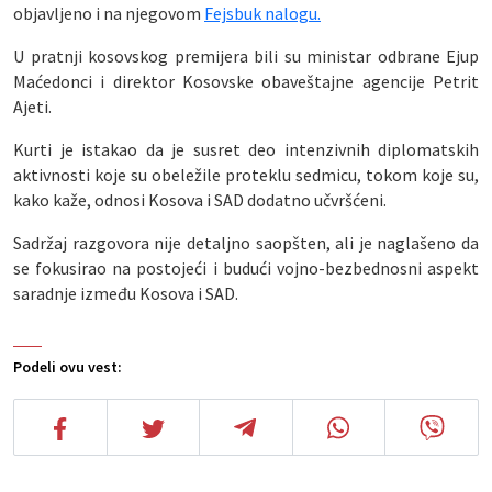
objavljeno i na njegovom
Fejsbuk nalogu.
U pratnji kosovskog premijera bili su ministar odbrane Ejup
Maćedonci i direktor Kosovske obaveštajne agencije Petrit
Ajeti.
Kurti je istakao da je susret deo intenzivnih diplomatskih
aktivnosti koje su obeležile proteklu sedmicu, tokom koje su,
kako kaže, odnosi Kosova i SAD dodatno učvršćeni.
Sadržaj razgovora nije detaljno saopšten, ali je naglašeno da
se fokusirao na postojeći i budući vojno-bezbednosni aspekt
saradnje između Kosova i SAD.
Podeli ovu vest: