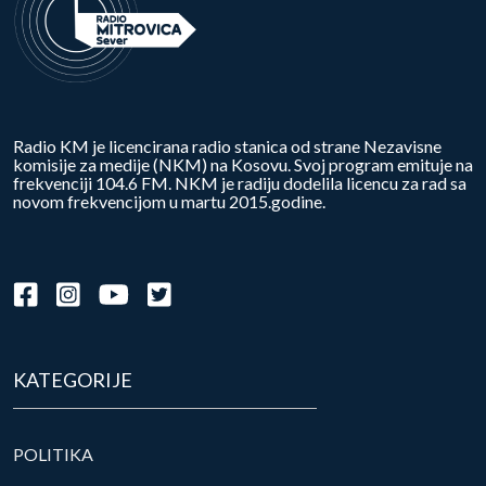
Radio KM je licencirana radio stanica od strane Nezavisne
komisije za medije (NKM) na Kosovu. Svoj program emituje na
frekvenciji 104.6 FM. NKM je radiju dodelila licencu za rad sa
novom frekvencijom u martu 2015.godine.
KATEGORIJE
POLITIKA