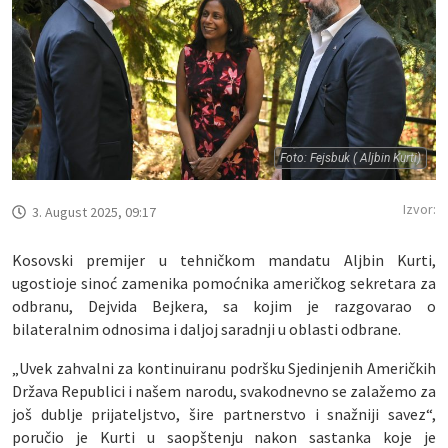
Foto: Fejsbuk ( Aljbin Kurti)
Izvor:
3. August 2025, 09:17
Kosovski premijer u tehničkom mandatu Aljbin Kurti,
ugostioje sinoć zamenika pomoćnika američkog sekretara za
odbranu, Dejvida Bejkera, sa kojim je razgovarao o
bilateralnim odnosima i daljoj saradnji u oblasti odbrane.
„Uvek zahvalni za kontinuiranu podršku Sjedinjenih Američkih
Država Republici i našem narodu, svakodnevno se zalažemo za
još dublje prijateljstvo, šire partnerstvo i snažniji savez“,
poručio je Kurti u saopštenju nakon sastanka koje je