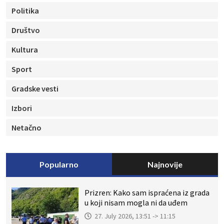
Politika
Društvo
Kultura
Sport
Gradske vesti
Izbori
Netačno
Popularno
Najnovije
Prizren: Kako sam ispraćena iz grada
u koji nisam mogla ni da uđem
27. July 2026, 13:51 -> 11:15