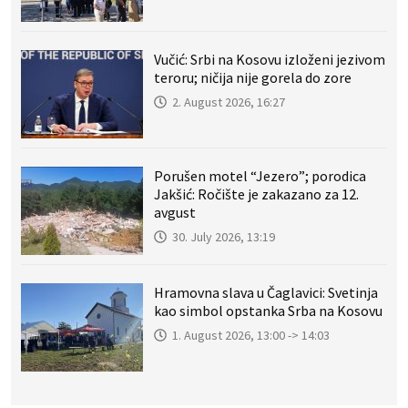
Vučić: Srbi na Kosovu izloženi jezivom
teroru; ničija nije gorela do zore
2. August 2026, 16:27
Porušen motel “Jezero”; porodica
Jakšić: Ročište je zakazano za 12.
avgust
30. July 2026, 13:19
Hramovna slava u Čaglavici: Svetinja
kao simbol opstanka Srba na Kosovu
1. August 2026, 13:00 -> 14:03