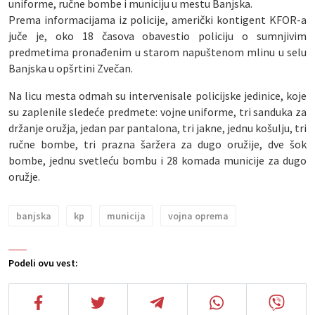
uniforme, ručne bombe i municiju u mestu Banjska.
Prema informacijama iz policije, američki kontigent KFOR-a
juče je, oko 18 časova obavestio policiju o sumnjivim
predmetima pronađenim u starom napuštenom mlinu u selu
Banjska u opšrtini Zvečan.
Na licu mesta odmah su intervenisale policijske jedinice, koje
su zaplenile sledeće predmete: vojne uniforme, tri sanduka za
držanje oružja, jedan par pantalona, tri jakne, jednu košulju, tri
ručne bombe, tri prazna šaržera za dugo oružije, dve šok
bombe, jednu svetleću bombu i 28 komada municije za dugo
oružje.
banjska
kp
municija
vojna oprema
Podeli ovu vest: