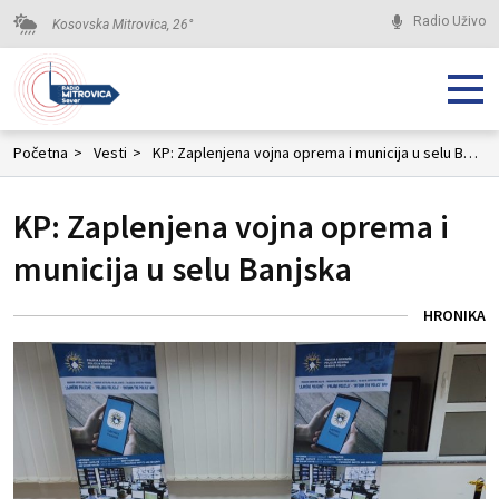
Radio Uživo
Kosovska Mitrovica,
26
°
Početna
>
Vesti
>
KP: Zaplenjena vojna oprema i municija u selu Banjska
KP: Zaplenjena vojna oprema i
municija u selu Banjska
HRONIKA