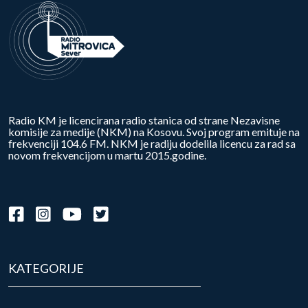
Radio KM je licencirana radio stanica od strane Nezavisne
komisije za medije (NKM) na Kosovu. Svoj program emituje na
frekvenciji 104.6 FM. NKM je radiju dodelila licencu za rad sa
novom frekvencijom u martu 2015.godine.
KATEGORIJE