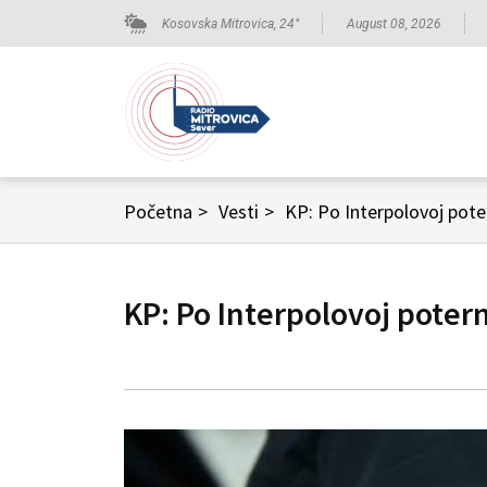
Kosovska Mitrovica,
24
°
August 08, 2026
Početna
>
Vesti
>
KP: Po Interpolovoj pote
KP: Po Interpolovoj poter