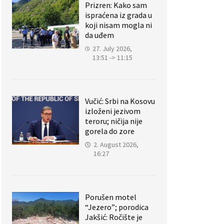
Prizren: Kako sam
ispraćena iz grada u
koji nisam mogla ni
da uđem
27. July 2026,
13:51 -> 11:15
Vučić: Srbi na Kosovu
izloženi jezivom
teroru; ničija nije
gorela do zore
2. August 2026,
16:27
Porušen motel
“Jezero”; porodica
Jakšić: Ročište je