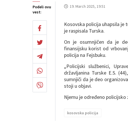
19. March 2025, 19:51
Podeli ovu
vest:
Kosovska policija uhapsila je t
je raspisala Turska.
On je osumnjičen da je deo
finansijsku korist od vrbovanj
policija na Fejsbuku.
„Policijski službenici, Upr
državljanina Turske E.S. (44)
sumnjiči da je deo organizova
stoji u objavi.
Njemu je određeno policijsko 
kosovska policija