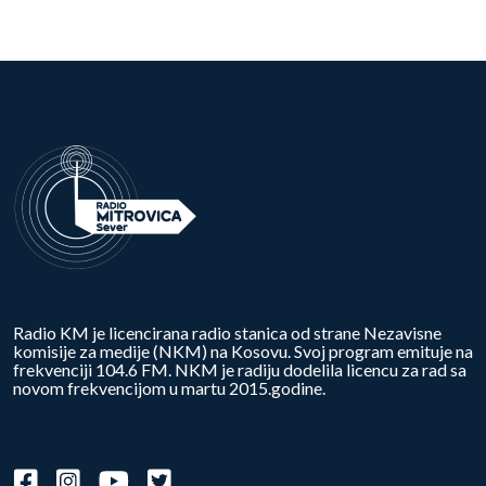
Radio KM je licencirana radio stanica od strane Nezavisne
komisije za medije (NKM) na Kosovu. Svoj program emituje na
frekvenciji 104.6 FM. NKM je radiju dodelila licencu za rad sa
novom frekvencijom u martu 2015.godine.