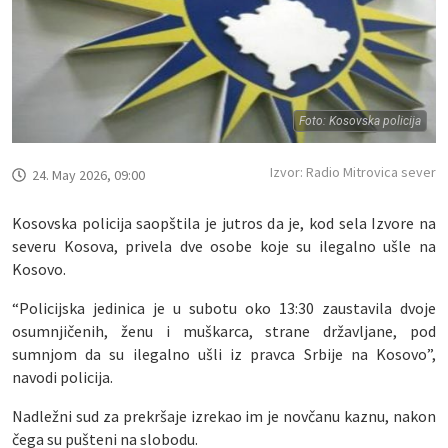
Foto: Kosovska policija
Izvor: Radio Mitrovica sever
24. May 2026, 09:00
Kosovska policija saopštila je jutros da je, kod sela Izvore na
severu Kosova, privela dve osobe koje su ilegalno ušle na
Kosovo.
“Policijska jedinica je u subotu oko 13:30 zaustavila dvoje
osumnjičenih, ženu i muškarca, strane državljane, pod
sumnjom da su ilegalno ušli iz pravca Srbije na Kosovo”,
navodi policija.
Nadležni sud za prekršaje izrekao im je novčanu kaznu, nakon
čega su pušteni na slobodu.