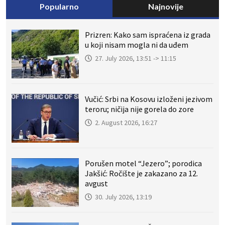
Popularno
Najnovije
Prizren: Kako sam ispraćena iz grada
u koji nisam mogla ni da uđem
27. July 2026, 13:51 -> 11:15
Vučić: Srbi na Kosovu izloženi jezivom
teroru; ničija nije gorela do zore
2. August 2026, 16:27
Porušen motel “Jezero”; porodica
Jakšić: Ročište je zakazano za 12.
avgust
30. July 2026, 13:19