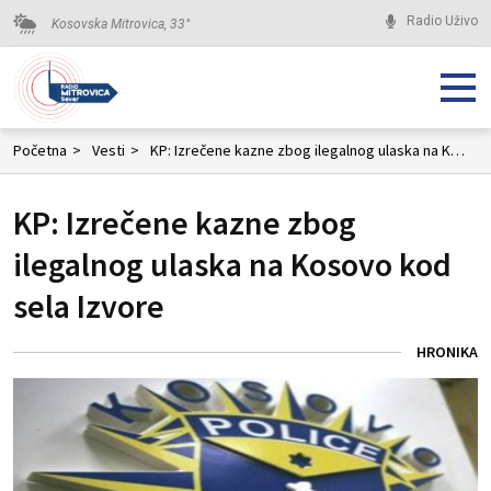
Radio Uživo
Kosovska Mitrovica,
33
°
Početna
>
Vesti
>
KP: Izrečene kazne zbog ilegalnog ulaska na Kosovo kod sela Izvore
KP: Izrečene kazne zbog
ilegalnog ulaska na Kosovo kod
sela Izvore
HRONIKA