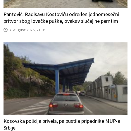
Pantović: Radisavu Kostoviću određen jednomesečni
pritvor zbog lovačke puške, ovakav slučaj ne pamtim
7. August 2026, 21:05
Kosovska policija privela, pa pustila pripadnike MUP-a
Srbije