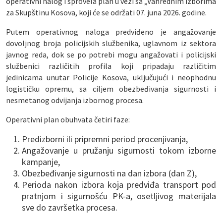
operativni nalog i sprovela plan u vezi sa „Vanrednim izborima
za Skupštinu Kosova, koji će se održati 07. juna 2026. godine.
Putem operativnog naloga predviđeno je angažovanje
dovoljnog broja policijskih službenika, uglavnom iz sektora
javnog reda, dok se po potrebi mogu angažovati i policijski
službenici različitih profila koji pripadaju različitim
jedinicama unutar Policije Kosova, uključujući i neophodnu
logističku opremu, sa ciljem obezbeđivanja sigurnosti i
nesmetanog odvijanja izbornog procesa.
Operativni plan obuhvata četiri faze:
Predizborni ili pripremni period procenjivanja,
Angažovanje u pružanju sigurnosti tokom izborne
kampanje,
Obezbeđivanje sigurnosti na dan izbora (dan Z),
Perioda nakon izbora koja predviđa transport pod
pratnjom i sigurnošću PK-a, osetljivog materijala
sve do završetka procesa.