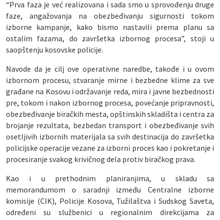
“Prva faza je već realizovana i sada smo u sprovođenju druge
faze, angažovanja na obezbeđivanju sigurnosti tokom
izborne kampanje, kako bismo nastavili prema planu sa
ostalim fazama, do završetka izbornog procesa”, stoji u
saopštenju kosovske policije.
Navode da je cilj ove operativne naredbe, takođe i u ovom
izbornom procesu, stvaranje mirne i bezbedne klime za sve
građane na Kosovu i održavanje reda, mira i javne bezbednosti
pre, tokom i nakon izbornog procesa, povećanje pripravnosti,
obezbeđivanje biračkih mesta, opštinskih skladišta i centra za
brojanje rezultata, bezbedan transport i obezbeđivanje svih
osetljivih izbornih materijala sa svih destinacija do završetka
policijske operacije vezane za izborni proces kao i pokretanje i
procesiranje svakog krivičnog dela protiv biračkog prava.
Kao i u prethodnim planiranjima, u skladu sa
memorandumom o saradnji između Centralne izborne
komisije (CIK), Policije Kosova, Tužilaštva i Sudskog Saveta,
određeni su službenici u regionalnim direkcijama za