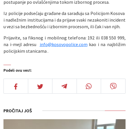
postupanje po ovlašćenjima tokom izbornog procesa.
Iz policije podsećaju građane da sarađuju sa Policijom Kosova
i nadležnim institucijama i da prijave svaki nezakoniti incident
u vezi sa bezbednošću i izbornim procesom, ili čak i van njih.
Prijavite, sa fiksnog i mobilnog telefona: 192 ili 038 550 999,
na i-mejl adresu
info@kosovopolice.com
kao i na najbližim
policijskim stanicama .
Podeli ovu vest:
PROČITAJ JOŠ