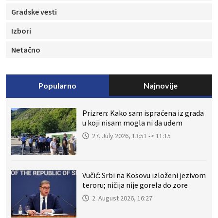
Gradske vesti
Izbori
Netačno
Popularno
Najnovije
Prizren: Kako sam ispraćena iz grada
u koji nisam mogla ni da uđem
27. July 2026, 13:51 -> 11:15
Vučić: Srbi na Kosovu izloženi jezivom
teroru; ničija nije gorela do zore
2. August 2026, 16:27