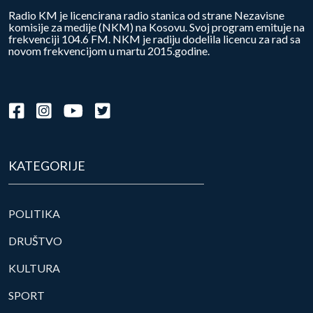
Radio KM je licencirana radio stanica od strane Nezavisne
komisije za medije (NKM) na Kosovu. Svoj program emituje na
frekvenciji 104.6 FM. NKM je radiju dodelila licencu za rad sa
novom frekvencijom u martu 2015.godine.
KATEGORIJE
POLITIKA
DRUŠTVO
KULTURA
SPORT