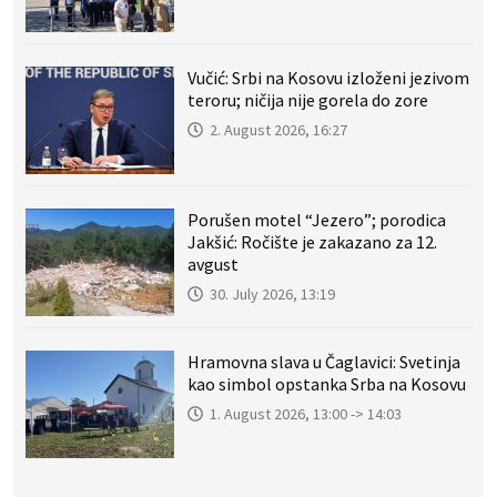
Vučić: Srbi na Kosovu izloženi jezivom
teroru; ničija nije gorela do zore
2. August 2026, 16:27
Porušen motel “Jezero”; porodica
Jakšić: Ročište je zakazano za 12.
avgust
30. July 2026, 13:19
Hramovna slava u Čaglavici: Svetinja
kao simbol opstanka Srba na Kosovu
1. August 2026, 13:00 -> 14:03