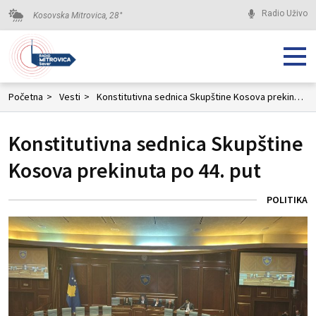
Radio Uživo
Kosovska Mitrovica,
28
°
Početna
>
Vesti
>
Konstitutivna sednica Skupštine Kosova prekinuta po 44. put
Konstitutivna sednica Skupštine
Kosova prekinuta po 44. put
POLITIKA