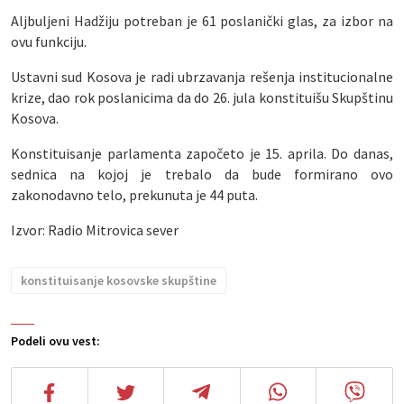
Aljbuljeni Hadžiju potreban je 61 poslanički glas, za izbor na
ovu funkciju.
Ustavni sud Kosova je radi ubrzavanja rešenja institucionalne
krize, dao rok poslanicima da do 26. jula konstituišu Skupštinu
Kosova.
Konstituisanje parlamenta započeto je 15. aprila. Do danas,
sednica na kojoj je trebalo da bude formirano ovo
zakonodavno telo, prekunuta je 44 puta.
Izvor: Radio Mitrovica sever
konstituisanje kosovske skupštine
Podeli ovu vest: