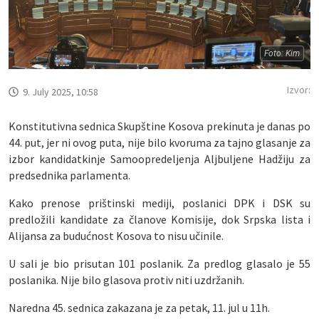
Foto: Kim
Izvor:
9. July 2025, 10:58
Konstitutivna sednica Skupštine Kosova prekinuta je danas po
44. put, jer ni ovog puta, nije bilo kvoruma za tajno glasanje za
izbor kandidatkinje Samoopredeljenja Aljbuljene Hadžiju za
predsednika parlamenta.
Kako prenose prištinski mediji, poslanici DPK i DSK su
predložili kandidate za članove Komisije, dok Srpska lista i
Alijansa za budućnost Kosova to nisu učinile.
U sali je bio prisutan 101 poslanik. Za predlog glasalo je 55
poslanika. Nije bilo glasova protiv niti uzdržanih.
Naredna 45. sednica zakazana je za petak, 11. jul u 11h.