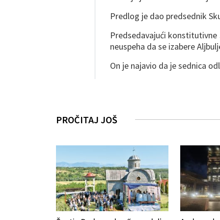
Predlog je dao predsednik Sk
Predsedavajući konstitutivne
neuspeha da se izabere Aljbul
On je najavio da je sednica od
PROČITAJ JOŠ