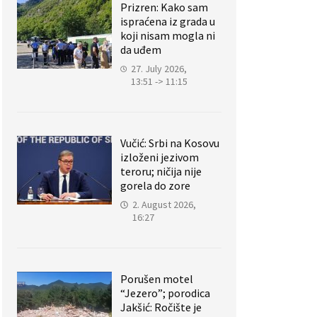
Prizren: Kako sam
ispraćena iz grada u
koji nisam mogla ni
da uđem
27. July 2026,
13:51 -> 11:15
Vučić: Srbi na Kosovu
izloženi jezivom
teroru; ničija nije
gorela do zore
2. August 2026,
16:27
Porušen motel
“Jezero”; porodica
Jakšić: Ročište je