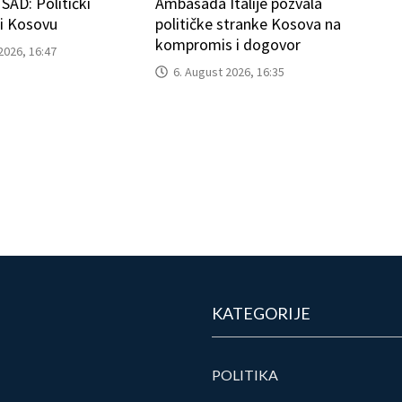
AD: Politički
Ambasada Italije pozvala
ti Kosovu
političke stranke Kosova na
kompromis i dogovor
2026, 16:47
6. August 2026, 16:35
KATEGORIJE
POLITIKA