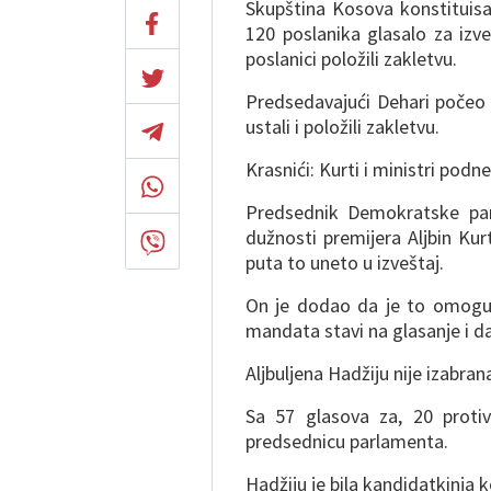
Skupština Kosova konstituisa
120 poslanika glasalo za izv
poslanici položili zakletvu.
Predsedavajući Dehari počeo 
ustali i položili zakletvu.
Krasnići: Kurti i ministri podn
Predsednik Demokratske part
dužnosti premijera Aljbin Kur
puta to uneto u izveštaj.
On je dodao da je to omogući
mandata stavi na glasanje i da
Aljbuljena Hadžiju nije izabr
Sa 57 glasova za, 20 protiv 
predsednicu parlamenta.
Hadžiju je bila kandidatkinja 