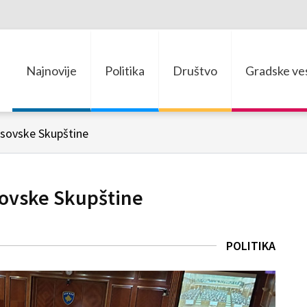
Najnovije
Politika
Društvo
Gradske ves
osovske Skupštine
sovske Skupštine
POLITIKA