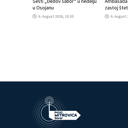
Šesti „Đedov sabor“ u nedelju
Ambasada S
u Osojanu
zastoj šte
6. August 2026, 18:30
6. August 