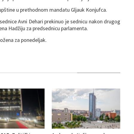
upštine u prethodnom mandatu Gljauk Konjufca.
 sednice Avni Dehari prekinuo je sednicu nakon drugog
jena Hadžiju za predsednicu parlamenta.
ložena za ponedeljak.