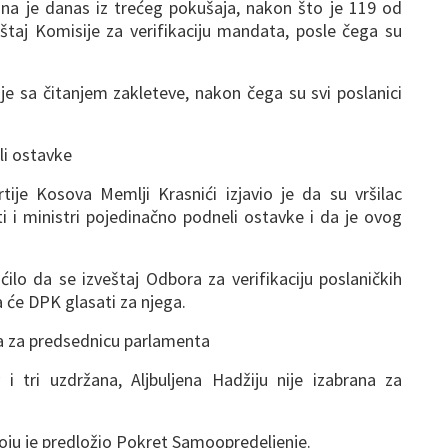
na je danas iz trećeg pokušaja, nakon što je 119 od
eštaj Komisije za verifikaciju mandata, posle čega su
je sa čitanjem zakleteve, nakon čega su svi poslanici
eli ostavke
ije Kosova Memlji Krasnići izjavio je da su vršilac
ti i ministri pojedinačno podneli ostavke i da je ovog
lo da se izveštaj Odbora za verifikaciju poslaničkih
 će DPK glasati za njega.
ana za predsednicu parlamenta
i tri uzdržana, Aljbuljena Hadžiju nije izabrana za
koju je predložio Pokret Samoopredeljenje.