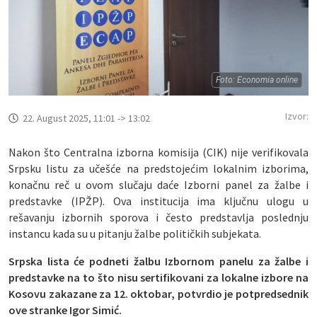
Foto: Economia online
Izvor:
22. August 2025, 11:01 -> 13:02
Nakon što Centralna izborna komisija (CIK) nije verifikovala
Srpsku listu za učešće na predstojećim lokalnim izborima,
konačnu reč u ovom slučaju daće Izborni panel za žalbe i
predstavke (IPŽP). Ova institucija ima ključnu ulogu u
rešavanju izbornih sporova i često predstavlja poslednju
instancu kada su u pitanju žalbe političkih subjekata.
Srpska lista će podneti žalbu Izbornom panelu za žalbe i
predstavke na to što nisu sertifikovani za lokalne izbore na
Kosovu zakazane za 12. oktobar, potvrdio je potpredsednik
ove stranke Igor Simić.