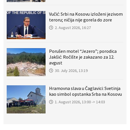
Vučić: Srbi na Kosovu izloženi jezivom
teroru; ničija nije gorela do zore
2. August 2026, 16:27
Porušen motel “Jezero”; porodica
Jakšić: Ročište je zakazano za 12.
avgust
30. July 2026, 13:19
Hramovna slava u Čaglavici: Svetinja
kao simbol opstanka Srba na Kosovu
1. August 2026, 13:00 -> 14:03