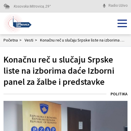
Radio Uživo
Kosovska Mitrovica,
29
°
Početna
>
Vesti
>
Konačnu reč u slučaju Srpske liste na izborima daće Izborni panel za žalbe i predstavke
Konačnu reč u slučaju Srpske
liste na izborima daće Izborni
panel za žalbe i predstavke
POLITIKA