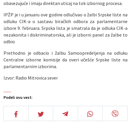
obavezujuće i imaju direktan uticaj na tok izbornog procesa.
IPŽP je i u januaru ove godine odlučivao o žalbi Srpske liste na
odluku CIK-a o sastavu biračkih odbora za parlamentarne
izbore 9. februara. Srpska lista je smatrala da je odluka CIK-a
nezakonita i diskriminatorska, ali je izborni panel za žalbe to
odbio
Prethodno je odbacio i žalbu Samoopredeljenja na odluku
Centralne izborne komisije da overi učešće Srpske liste na
parlamentarnim izborima.
Izvor: Radio Mitrovica sever
Podeli ovu vest: