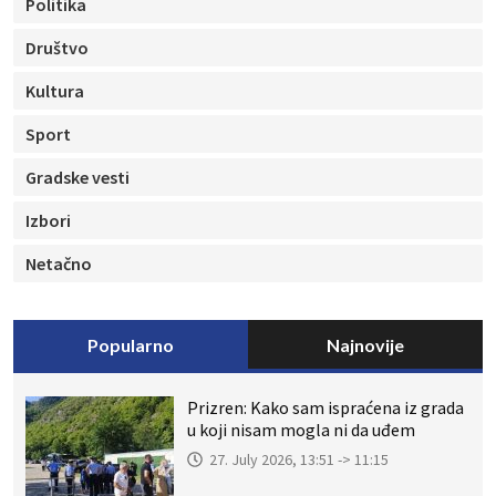
Politika
Društvo
Kultura
Sport
Gradske vesti
Izbori
Netačno
Popularno
Najnovije
Prizren: Kako sam ispraćena iz grada
u koji nisam mogla ni da uđem
27. July 2026, 13:51 -> 11:15