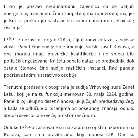
I on je pozvao međunarodnu zajednicu da se uključi
energičnije, a ne anemičnim saopštenjima i upozorenjima, jer
je Kurti i preko njih nastavio sa svojim namerama „etničkog
čišćenja“.
IPŽP je nezavisni organ CIK-a, čiji članovi dolaze iz sudske
vlasti. Panel čine sudije koje imenuje Sudski savet Kosova, a
one moraju imati pravničke kvalifikacije i ne smeju biti
politički angažovane. Na čelu panela nalazi se predsednik, dok
ostale članove čine sudije različitih instanci. Rad panela
podržava i administrativno osoblje.
Trenutni predsednik ovog tela je sudija Vrhovnog suda Zenel
Leku, koji je na tu funkciju imenovan 30. maja 2024. godine.
Panel broji ukupno deset članova, uključujući predsedavajućeg,
a kada se odlučuje o pitanjima od posebnog značaja, odluku
donosi devetočlano veće, prostom većinom.
Odluke IPŽP-a zasnovane su na Zakonu o opštim izborima na
Kosovu, kao i na pravilnicima koje donosi CIK. One su