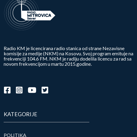
Radio KM je licencirana radio stanica od strane Nezavisne
komisije za medije (NKM) na Kosovu. Svoj program emituje na
frekvenciji 104.6 FM. NKM je radiju dodelila licencu za rad sa
novom frekvencijom u martu 2015.godine.
KATEGORIJE
POLITIKA