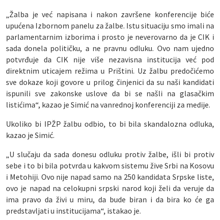
„Žalba je već napisana i nakon završene konferencije biće
upućena Izbornom panelu za žalbe. Istu situaciju smo imali na
parlamentarnim izborima i prosto je neverovarno da je CIK i
sada donela političku, a ne pravnu odluku. Ovo nam ujedno
potvrđuje da CIK nije više nezavisna institucija već pod
direktnim uticajem režima u Prištini. Uz žalbu predočićemo
sve dokaze koji govore u prilog činjenici da su naši kandidati
ispunili sve zakonske uslove da bi se našli na glasačkim
listićima“, kazao je Simić na vanrednoj konferenciji za medije.
Ukoliko bi IPŽP žalbu odbio, to bi bila skandalozna odluka,
kazao je Simić.
„U slučaju da sada donesu odluku protiv žalbe, išli bi protiv
sebe i to bi bila potvrda u kakvom sistemu žive Srbi na Kosovu
i Metohiji. Ovo nije napad samo na 250 kandidata Srpske liste,
ovo je napad na celokupni srpski narod koji želi da veruje da
ima pravo da živi u miru, da bude biran i da bira ko će ga
predstavljati u institucijama“, istakao je.