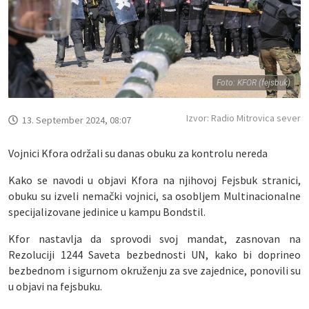
Foto: KFOR (fejsbuk)
Izvor: Radio Mitrovica sever
13. September 2024, 08:07
Vojnici Kfora održali su danas obuku za kontrolu nereda
Kako se navodi u objavi Kfora na njihovoj Fejsbuk stranici,
obuku su izveli nemački vojnici, sa osobljem Multinacionalne
specijalizovane jedinice u kampu Bondstil.
Kfor nastavlja da sprovodi svoj mandat, zasnovan na
Rezoluciji 1244 Saveta bezbednosti UN, kako bi doprineo
bezbednom i sigurnom okruženju za sve zajednice, ponovili su
u objavi na fejsbuku.