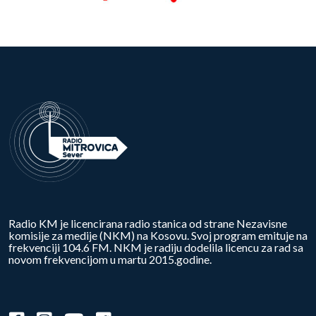
Radio KM je licencirana radio stanica od strane Nezavisne
komisije za medije (NKM) na Kosovu. Svoj program emituje na
frekvenciji 104.6 FM. NKM je radiju dodelila licencu za rad sa
novom frekvencijom u martu 2015.godine.