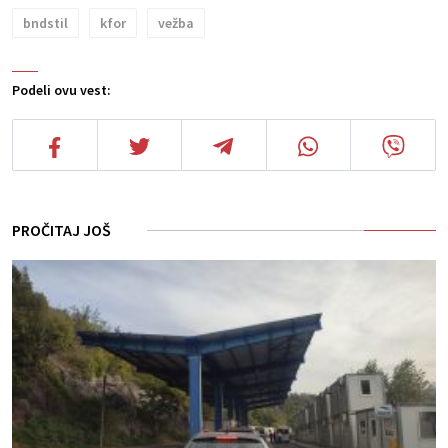
bndstil
kfor
vežba
Podeli ovu vest:
PROČITAJ JOŠ