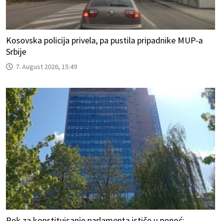
Kosovska policija privela, pa pustila pripadnike MUP-a
Srbije
7. August 2026, 15:49
Rok za konstituisanje parlamenta ističe u ponoć;