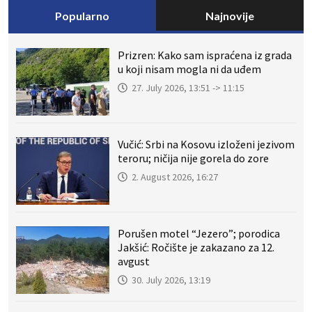
Popularno
Najnovije
Prizren: Kako sam ispraćena iz grada
u koji nisam mogla ni da uđem
27. July 2026, 13:51 -> 11:15
Vučić: Srbi na Kosovu izloženi jezivom
teroru; ničija nije gorela do zore
2. August 2026, 16:27
Porušen motel “Jezero”; porodica
Jakšić: Ročište je zakazano za 12.
avgust
30. July 2026, 13:19