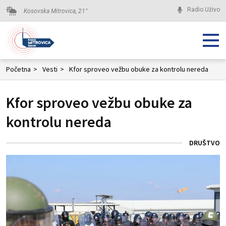
Radio Uživo
Kosovska Mitrovica,
21
°
Početna
>
Vesti
>
Kfor sproveo vežbu obuke za kontrolu nereda
Kfor sproveo vežbu obuke za
kontrolu nereda
DRUŠTVO