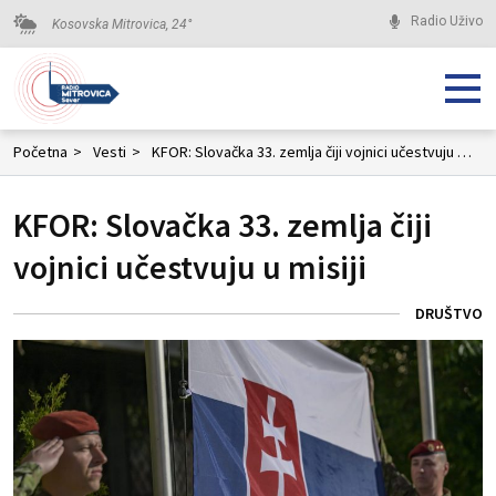
Radio Uživo
Kosovska Mitrovica,
24
°
Početna
>
Vesti
>
KFOR: Slovačka 33. zemlja čiji vojnici učestvuju u misiji
KFOR: Slovačka 33. zemlja čiji
vojnici učestvuju u misiji
DRUŠTVO