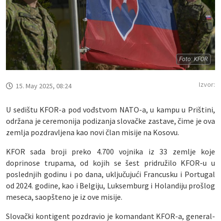
Foto: KFOR
Izvor:
15. May 2025, 08:24
U sedištu KFOR-a pod vođstvom NATO-a, u kampu u Prištini,
održana je ceremonija podizanja slovačke zastave, čime je ova
zemlja pozdravljena kao novi član misije na Kosovu.
KFOR sada broji preko 4.700 vojnika iz 33 zemlje koje
doprinose trupama, od kojih se šest pridružilo KFOR-u u
poslednjih godinu i po dana, uključujući Francusku i Portugal
od 2024. godine, kao i Belgiju, Luksemburg i Holandiju prošlog
meseca, saopšteno je iz ove misije.
Slovački kontigent pozdravio je komandant KFOR-a, general-