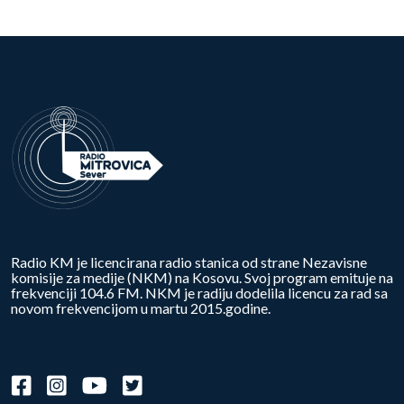
Radio KM je licencirana radio stanica od strane Nezavisne
komisije za medije (NKM) na Kosovu. Svoj program emituje na
frekvenciji 104.6 FM. NKM je radiju dodelila licencu za rad sa
novom frekvencijom u martu 2015.godine.