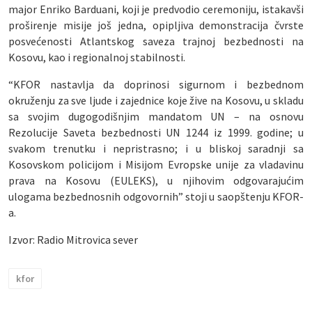
major Enriko Barduani, koji je predvodio ceremoniju, istakavši
proširenje misije još jedna, opipljiva demonstracija čvrste
posvećenosti Atlantskog saveza trajnoj bezbednosti na
Kosovu, kao i regionalnoj stabilnosti.
“KFOR nastavlja da doprinosi sigurnom i bezbednom
okruženju za sve ljude i zajednice koje žive na Kosovu, u skladu
sa svojim dugogodišnjim mandatom UN – na osnovu
Rezolucije Saveta bezbednosti UN 1244 iz 1999. godine; u
svakom trenutku i nepristrasno; i u bliskoj saradnji sa
Kosovskom policijom i Misijom Evropske unije za vladavinu
prava na Kosovu (EULEKS), u njihovim odgovarajućim
ulogama bezbednosnih odgovornih” stoji u saopštenju KFOR-
a.
Izvor: Radio Mitrovica sever
kfor