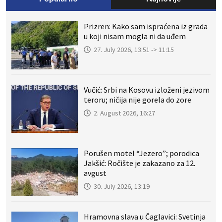
Prizren: Kako sam ispraćena iz grada
u koji nisam mogla ni da uđem
27. July 2026, 13:51 -> 11:15
Vučić: Srbi na Kosovu izloženi jezivom
teroru; ničija nije gorela do zore
2. August 2026, 16:27
Porušen motel “Jezero”; porodica
Jakšić: Ročište je zakazano za 12.
avgust
30. July 2026, 13:19
Hramovna slava u Čaglavici: Svetinja