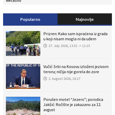
Netačno
Popularno
Najnovije
Prizren: Kako sam ispraćena iz grada
u koji nisam mogla ni da uđem
27. July 2026, 13:51 -> 11:15
Vučić: Srbi na Kosovu izloženi jezivom
teroru; ničija nije gorela do zore
2. August 2026, 16:27
Porušen motel “Jezero”; porodica
Jakšić: Ročište je zakazano za 12.
avgust