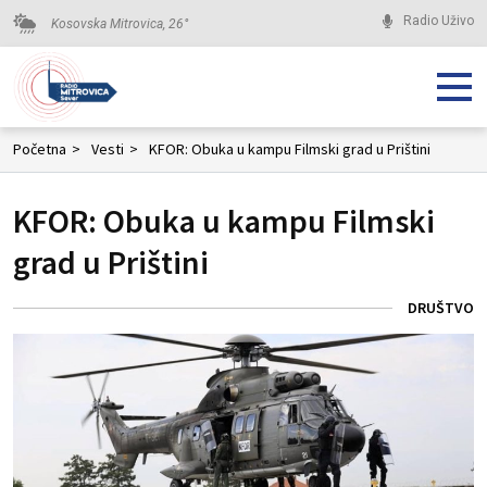
Radio Uživo
Kosovska Mitrovica,
26
°
Početna
>
Vesti
>
KFOR: Obuka u kampu Filmski grad u Prištini
KFOR: Obuka u kampu Filmski
grad u Prištini
DRUŠTVO