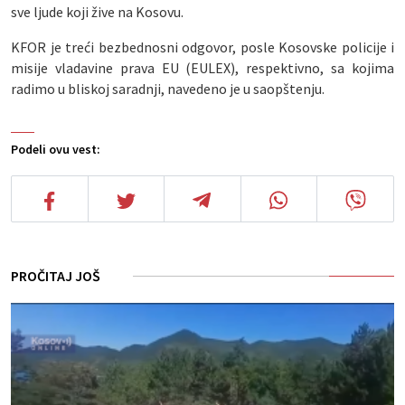
sve ljude koji žive na Kosovu.
KFOR je treći bezbednosni odgovor, posle Kosovske policije i
misije vladavine prava EU (EULEX), respektivno, sa kojima
radimo u bliskoj saradnji, navedeno je u saopštenju.
Podeli ovu vest:
PROČITAJ JOŠ