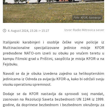
Foto: KFOR, ilustracija
Izvor: Radio Mitrovica sever
4. August 2024, 15:26 -> 15:27
Italijanski karabinjeri i osoblje češke vojne policije iz
Multinacionalne specijalizovane jedinice misije KFOR
predvođene NATO-om izveli su obuku po vrućem teretu u
kampu Filmski grad u Prištini, saopštila je misija KFOR-a na
Fejsbuku.
Navodi se da je obuka izvedena zajedno sa helikopterskim
jedinicama iz Odreda za avijaciju KFOR-a, kako bi održali svoju
visoku operativnu spremnost.
Dodaje se da KFOR nastavlja da sprovodi svoj mandat,
zasnovan na Rezoluciji Saveta bezbednosti UN 1244 iz 1999.
godine, da doprinese bezbednom i bezbednom okruženju za