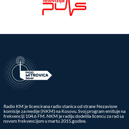
Radio KM je licencirana radio stanica od strane Nezavisne
komisije za medije (NKM) na Kosovu. Svoj program emituje na
frekvenciji 104.6 FM. NKM je radiju dodelila licencu za rad sa
novom frekvencijom u martu 2015.godine.