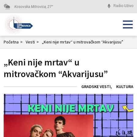
Radio Uživo
Kosovska Mitrovica,
27
°
Početna
>
Vesti
>
„Keni nije mrtav“ u mitrovačkom “Akvarijusu”
„Keni nije mrtav“ u
mitrovačkom “Akvarijusu”
GRADSKE VESTI
KULTURA