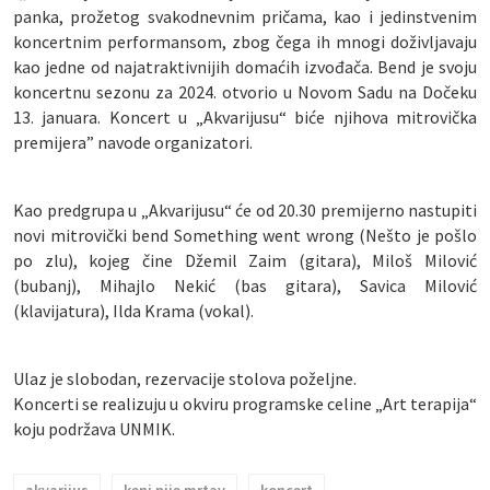
panka, prožetog svakodnevnim pričama, kao i jedinstvenim
koncertnim performansom, zbog čega ih mnogi doživljavaju
kao jedne od najatraktivnijih domaćih izvođača. Bend je svoju
koncertnu sezonu za 2024. otvorio u Novom Sadu na Dočeku
13. januara. Koncert u „Akvarijusu“ biće njihova mitrovička
premijera” navode organizatori.
Kao predgrupa u „Akvarijusu“ će od 20.30 premijerno nastupiti
novi mitrovički bend Something went wrong (Nešto je pošlo
po zlu), kojeg čine Džemil Zaim (gitara), Miloš Milović
(bubanj), Mihajlo Nekić (bas gitara), Savica Milović
(klavijatura), Ilda Krama (vokal).
Ulaz je slobodan, rezervacije stolova poželjne.
Koncerti se realizuju u okviru programske celine „Art terapija“
koju podržava UNMIK.
akvarijus
keni nije mrtav
koncert