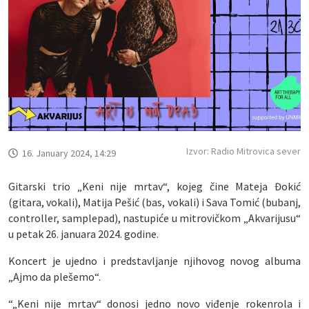
Izvor: Radio Mitrovica sever
16. January 2024, 14:29
Gitarski trio „Keni nije mrtav“, kojeg čine Mateja Đokić
(gitara, vokali), Matija Pešić (bas, vokali) i Sava Tomić (bubanj,
controller, samplepad), nastupiće u mitrovičkom „Akvarijusu“
u petak 26. januara 2024. godine.
Koncert je ujedno i predstavljanje njihovog novog albuma
„Ajmo da plešemo“.
“„Keni nije mrtav“ donosi jedno novo viđenje rokenrola i