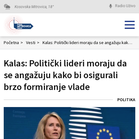
Radio Uživo
Kosovska Mitrovica,
18
°
Početna
>
Vesti
>
Kalas: Politički lideri moraju da se angažuju kako bi osigurali brzo formiranje vlade
Kalas: Politički lideri moraju da
se angažuju kako bi osigurali
brzo formiranje vlade
POLITIKA