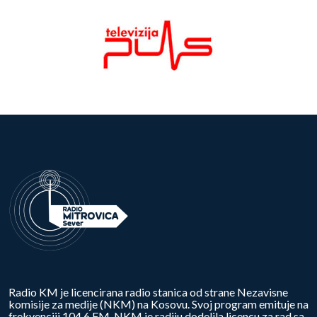
Radio KM je licencirana radio stanica od strane Nezavisne
komisije za medije (NKM) na Kosovu. Svoj program emituje na
frekvenciji 104.6 FM. NKM je radiju dodelila licencu za rad sa