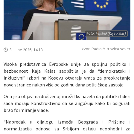
Foto: Fejsbuk(Kaja Kalas)
Izvor: Radio Mitrovica sever
8. June 2026, 14:13
Visoka predstavnica Evropske unije za spoljnu politiku i
bezbednost Kaja Kalas saopštila je da “demokratski i
inkluzivni” izbori na Kosovu otvaraju vrata za preokretanje
nove stranice nakon više od godinu dana političkog zastoja.
Ona je u objavi na drušvenoj mreži Iks navela da politički lideri
sada moraju konstruktivno da se angažuju kako bi osigurali
brzo formiranje vlade.
“Napredak u dijalogu između Beograda i Prištine i
normalizacija odnosa sa Srbijom ostaju neophodni za