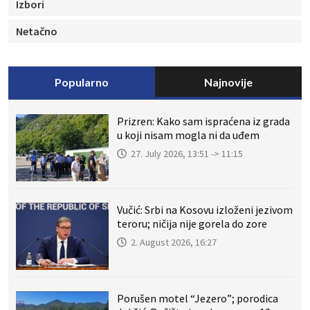
Izbori
Netačno
Popularno
Najnovije
Prizren: Kako sam ispraćena iz grada
u koji nisam mogla ni da uđem
27. July 2026, 13:51 -> 11:15
Vučić: Srbi na Kosovu izloženi jezivom
teroru; ničija nije gorela do zore
2. August 2026, 16:27
Porušen motel “Jezero”; porodica