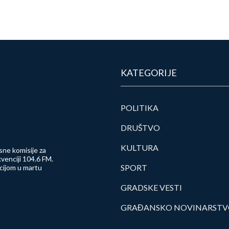
KATEGORIJE
POLITIKA
DRUŠTVO
KULTURA
sne komisije za
venciji 104.6 FM.
SPORT
ncijom u martu
GRADSKE VESTI
GRAĐANSKO NOVINARST