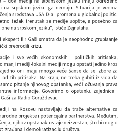
ška – dok mediji na albanskom jeziku imaju određeno
iji na srpskom jeziku ga nemaju. Situacija je veoma
čenja sredstava USAID-a i promena u globalnoj politici
uzetno težak trenutak za medije uopšte, a posebno za
one na srpskom jeziku“, ističe Zejnulahu.
 ekspert Ilir Gaši smatra da je neophodno grupisanje
čki prebrodili krizu.
cije i sve većih ekonomskih i političkih pritisaka,
o manji mediji-lokalni mediji mogu opstati jedino kroz
 Zajedno oni imaju mnogo veće šanse da se izbore za
od tih pritisaka. Na kraju, ne treba gubiti iz vida da
e samo pitanje njihovog opstanka, već i očuvanja prava
antne informacije. Govorimo o opstanku zajednice i
 Gaši za Radio Goraždevac.
ediji na Kosovu nastavljaju da traže alternative za
unarodne projekte i potencijalna partnerstva. Međutim,
enja, njihov opstanak ostaje neizvestan, što bi moglo
st građana i demokratizaciju društva.