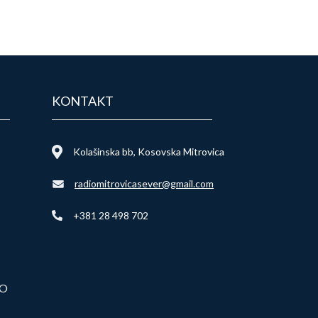
KONTAKT
Kolašinska bb, Kosovska Mitrovica
radiomitrovicasever@gmail.com
+381 28 498 702
VO