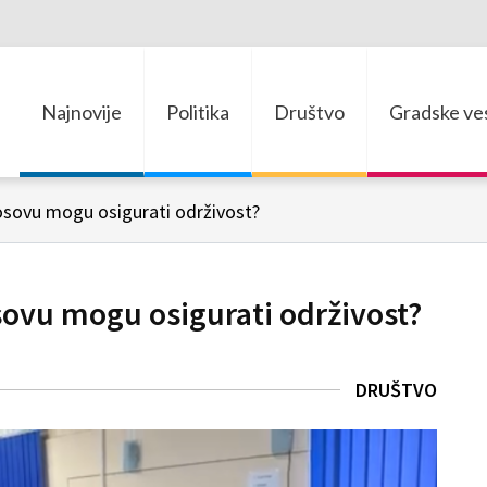
Najnovije
Politika
Društvo
Gradske ves
osovu mogu osigurati održivost?
sovu mogu osigurati održivost?
DRUŠTVO