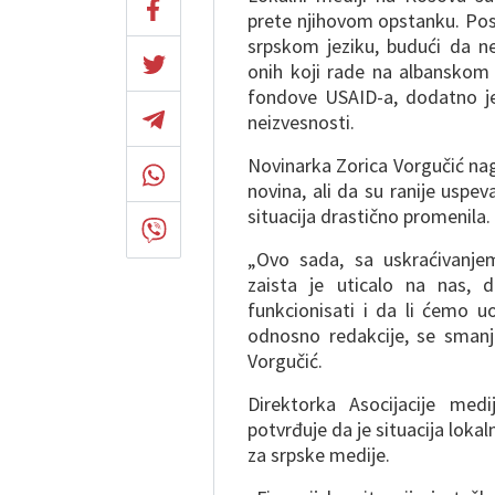
prete njihovom opstanku. Pos
srpskom jeziku, budući da ne
onih koji rade na albanskom 
fondove USAID-a, dodatno je 
neizvesnosti.
Novinarka Zorica Vorgučić nag
novina, ali da su ranije usp
situacija drastično promenila.
„Ovo sada, sa uskraćivanje
zaista je uticalo na nas,
funkcionisati i da li ćemo 
odnosno redakcije, se smanju
Vorgučić.
Direktorka Asocijacije med
potvrđuje da je situacija loka
za srpske medije.