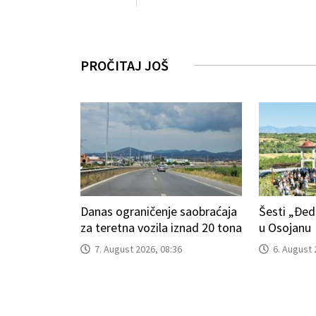
PROČITAJ JOŠ
Danas ograničenje saobraćaja
Šesti „Đed
za teretna vozila iznad 20 tona
u Osojanu
7. August 2026, 08:36
6. August 