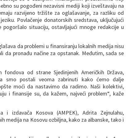
ebno su pogođeni nezavisni mediji koji izveštavaju na
maju razvijeno tržište za oglašavanje, za razliku od
jeziku. Povlačenje donatorskih sredstava, uključujući
pogoršalo situaciju, ostavljajući mnoge redakcije u
lašava da problemi u finansiranju lokalnih medija nisu
evali da pronađu načine za opstanak. Međutim, sada se
m fondova od strane Sjedinjenih Američkih Država,
 da smo postali veoma zabrinuti kako ćemo dalje
uopšte moći da nastavimo da radimo. Naši kolektivi,
ju i finansije su, da kažem, najveći problem“, kaže
ija i izdavača Kosova (AMPEK), Adrita Zejnulahu,
lnih medija na Kosovu ozbiljna, kako za albanske, tako i