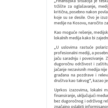
„Finansijska situacija je te
tržište za oglašavanje, med
kritična, posebno nakon povla
koje su se desile. Ovo je iz
medije na Kosovu, naročito za 
Kao moguće rešenje, medijski
lokalnih medija kako bi zajedni
„U uslovima rastuće polariza
profesionalni mediji, a posebn
jaču saradnju i povezivanje.
dugoročnu održivost i zaštitu 
jačanje nezavisnih medija nij
građana na pozdrave i relev
društva kao takvog“, kazao je
Uprkos izazovima, lokalni m
finansiranje, uključujući međ
bez dugoročnog i održivog reš
značajno oslabiti informisano