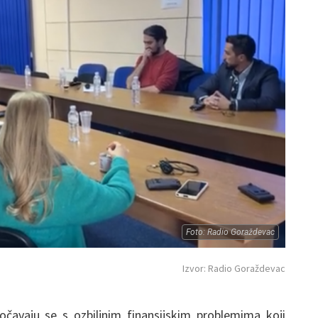
Foto: Radio Goraždevac
Izvor: Radio Goraždevac
očavaju se s ozbiljnim finansijskim problemima koji