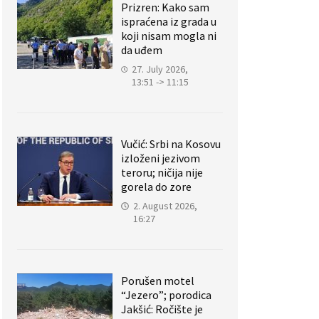
Prizren: Kako sam
ispraćena iz grada u
koji nisam mogla ni
da uđem
27. July 2026,
13:51 -> 11:15
Vučić: Srbi na Kosovu
izloženi jezivom
teroru; ničija nije
gorela do zore
2. August 2026,
16:27
Porušen motel
“Jezero”; porodica
Jakšić: Ročište je