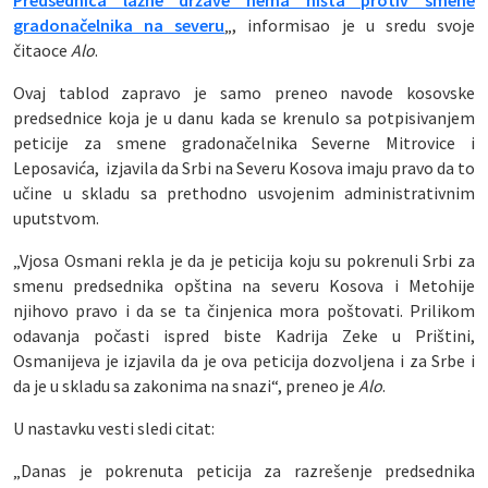
gradonačelnika na severu
„, informisao je u sredu svoje
čitaoce
Alo
.
Ovaj tablod zapravo je samo preneo navode kosovske
predsednice koja je u danu kada se krenulo sa potpisivanjem
peticije za smene gradonačelnika Severne Mitrovice i
Leposavića, izjavila da Srbi na Severu Kosova imaju pravo da to
učine u skladu sa prethodno usvojenim administrativnim
uputstvom.
„Vjosa Osmani rekla je da je peticija koju su pokrenuli Srbi za
smenu predsednika opština na severu Kosova i Metohije
njihovo pravo i da se ta činjenica mora poštovati. Prilikom
odavanja počasti ispred biste Kadrija Zeke u Prištini,
Osmanijeva je izjavila da je ova peticija dozvoljena i za Srbe i
da je u skladu sa zakonima na snazi“, preneo je
Alo
.
U nastavku vesti sledi citat:
„Danas je pokrenuta peticija za razrešenje predsednika