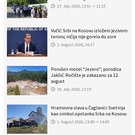
27. July 2026, 13:51 -> 11:15
Vučić: Srbi na Kosovu izloženi jezivom
teroru; ničija nije gorela do zore
2. August 2026, 16:27
Porušen motel “Jezero”; porodica
Jakšić: Ročište je zakazano za 12.
avgust
30. July 2026, 13:19
Hramovna slava u Čaglavici: Svetinja
kao simbol opstanka Srba na Kosovu
1. August 2026, 13:00 -> 14:03