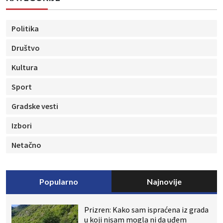
Politika
Društvo
Kultura
Sport
Gradske vesti
Izbori
Netačno
Popularno
Najnovije
Prizren: Kako sam ispraćena iz grada
u koji nisam mogla ni da uđem