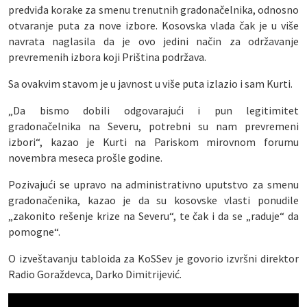
predviđa korake za smenu trenutnih gradonačelnika, odnosno
otvaranje puta za nove izbore. Kosovska vlada čak je u više
navrata naglasila da je ovo jedini način za održavanje
prevremenih izbora koji Priština podržava.
Sa ovakvim stavom je u javnost u više puta izlazio i sam Kurti.
„Da bismo dobili odgovarajući i pun legitimitet
gradonačelnika na Severu, potrebni su nam prevremeni
izbori“, kazao je Kurti na Pariskom mirovnom forumu
novembra meseca prošle godine.
Pozivajući se upravo na administrativno uputstvo za smenu
gradonačenika, kazao je da su kosovske vlasti ponudile
„zakonito rešenje krize na Severu“, te čak i da se „raduje“ da
pomogne“.
O izveštavanju tabloida za KoSSev je govorio izvršni direktor
Radio Goraždevca, Darko Dimitrijević.