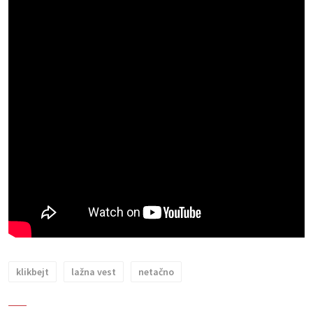
klikbejt
lažna vest
netačno