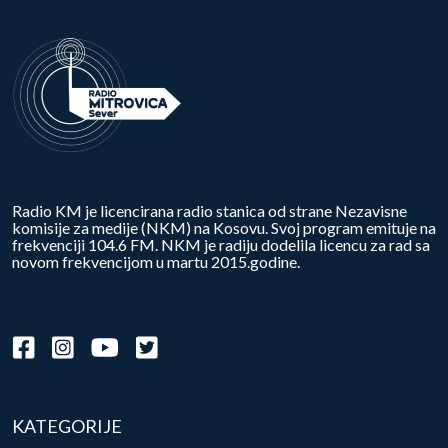
Radio KM je licencirana radio stanica od strane Nezavisne
komisije za medije (NKM) na Kosovu. Svoj program emituje na
frekvenciji 104.6 FM. NKM je radiju dodelila licencu za rad sa
novom frekvencijom u martu 2015.godine.
KATEGORIJE