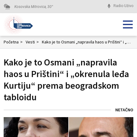
Radio Uživo
Kosovska Mitrovica,
30
°
Početna
>
Vesti
>
Kako je to Osmani „napravila haos u Prištini“ i „okrenula leđa Kurtiju“ prema beogradskom tabloidu
Kako je to Osmani „napravila
haos u Prištini“ i „okrenula leđa
Kurtiju“ prema beogradskom
tabloidu
NETAČNO