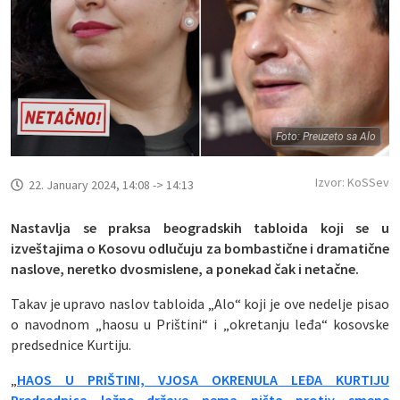
Foto: Preuzeto sa Alo
Izvor: KoSSev
22. January 2024, 14:08 -> 14:13
Nastavlja se praksa beogradskih tabloida koji se u
izveštajima o Kosovu odlučuju za bombastične i dramatične
naslove, neretko dvosmislene, a ponekad čak i netačne.
Takav je upravo naslov tabloida „Alo“ koji je ove nedelje pisao
o navodnom „haosu u Prištini“ i „okretanju leđa“ kosovske
predsednice Kurtiju.
„
HAOS U PRIŠTINI, VJOSA OKRENULA LEĐA KURTIJU
Predsednica lažne države nema ništa protiv smene