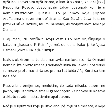
opština u severnim opštinama, a kao što znate, zakoni (tzv.)
Republike Kosovo dozvoljavaju takav postupak koji je u
Administrativnom uputstvu. To je pravo koje pripada
građanima u severnim opštinama. Kao (tzv.) država koja ne
pravi etničke razlike, mi im, naravno, dozvoljavamo“, rekla je
Osmani.
Ovaj medij tu završava svoju vest i to bez objašnjenja o
kakvom „haosu u Prištini“ je reč, odnosno kako je to Vjosa
Osmani „okrenula leđa Kurtiju“.
Ipak, s obzirom na to da u nastavku naslova stoji da Osmani
nema ništa protiv smene gradonačelnika na Severu, posredno
se može protumačiti da se, prema tabloidu
Alo
, Kurti sa tim
ne slaže.
Kosovski premijer se, međutim, do sada nikada, barem ne
javno, nije usprotivio smeni gradonačelnika na Severu Kosova
u skladu sa administrativnim uputstvom.
Reč je o uputstvu koje je usvojeno još avgusta meseca, a koje