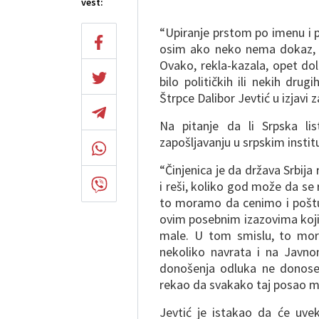
vest:
“Upiranje prstom po imenu i pr
osim ako neko nema dokaz, pa
Ovako, rekla-kazala, opet do
bilo političkih ili nekih dru
Štrpce Dalibor Jevtić u izjav
Na pitanje da li Srpska lis
zapošljavanju u srpskim instit
“Činjenica je da država Srbi
i reši, koliko god može da se
to moramo da cenimo i poštu
ovim posebnim izazovima koji
male. U tom smislu, to mor
nekoliko navrata i na Javn
donošenja odluka ne donose
rekao da svakako taj posao m
Jevtić je istakao da će uve