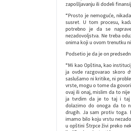
zapošljavanju ili dodeli finans
“Prosto je nemoguće, nikada n
susret. U tom procesu, kad
potrebno je da se naprave
nezadovoljstva. Ne treba oduz
onima koji u ovom trenutku ni
Podsetio je da je on predsed
“Mi kao Opština, kao instituci
ja ovde razgovarao skoro 
saslušamo ni kritike, ni prob
vrste, mogu o tome da govorim
ovaj ili onaj, mislim da to n
ja tvrdim da je to taj i taj
dolazimo do onoga da to neko
drugih. Ja sam protiv toga. 
imamo bilo koju vrstu nezadov
u opštini Štrpce živi preko nek