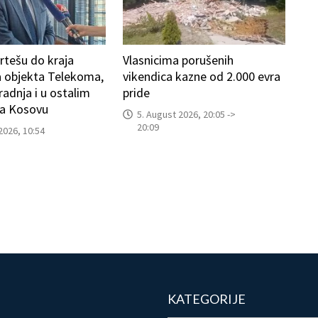
artešu do kraja
Vlasnicima porušenih
a objekta Telekoma,
vikendica kazne od 2.000 evra
radnja i u ostalim
pride
a Kosovu
5. August 2026, 20:05 ->
20:09
2026, 10:54
KATEGORIJE