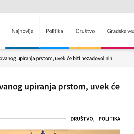
Najnovije
Politika
Društvo
Gradske ves
ovanog upiranja prstom, uvek će biti nezadovoljnih
ovanog upiranja prstom, uvek će
DRUŠTVO
POLITIKA