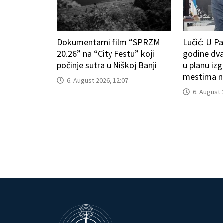
Dokumentarni film “SPRZM
Lučić: U P
20.26” na “City Festu” koji
godine dv
počinje sutra u Niškoj Banji
u planu izg
mestima n
6. August 2026, 12:07
6. August 