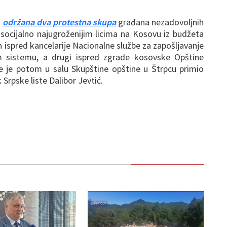
s
održana dva protestna skupa
građana nezadovoljnih
ocijalno najugroženijim licima na Kosovu iz budžeta
an ispred kancelarije Nacionalne službe za zapošljavanje
m sistemu, a drugi ispred zgrade kosovske Opštine
e je potom u salu Skupštine opštine u Štrpcu primio
Srpske liste Dalibor Jevtić.