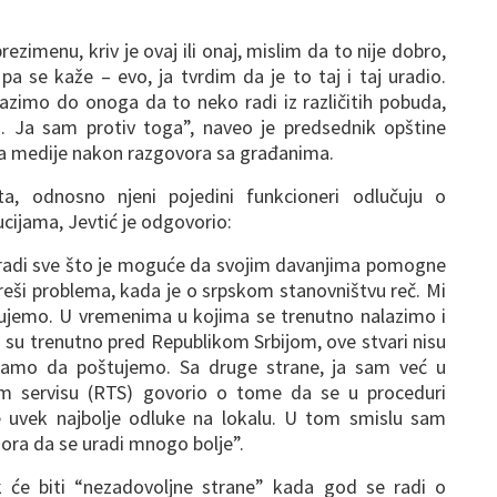
ezimenu, kriv je ovaj ili onaj, mislim da to nije dobro,
 se kaže – evo, ja tvrdim da je to taj i taj uradio.
lazimo do onoga da to neko radi iz različitih pobuda,
gih. Ja sam protiv toga”, naveo je predsednik opštine
i za medije nakon razgovora sa građanima.
ta, odnosno njeni pojedini funkcioneri odlučuju o
ucijama, Jevtić je odgovorio:
ja radi sve što je moguće da svojim davanjima pomogne
 reši problema, kada je o srpskom stanovništvu reč. Mi
jemo. U vremenima u kojima se trenutno nalazimo i
 su trenutno pred Republikom Srbijom, ove stvari nisu
amo da poštujemo. Sa druge strane, ja sam već u
om servisu (RTS) govorio o tome da se u proceduri
 uvek najbolje odluke na lokalu. U tom smislu sam
ora da se uradi mnogo bolje”.
k će biti “nezadovoljne strane” kada god se radi o