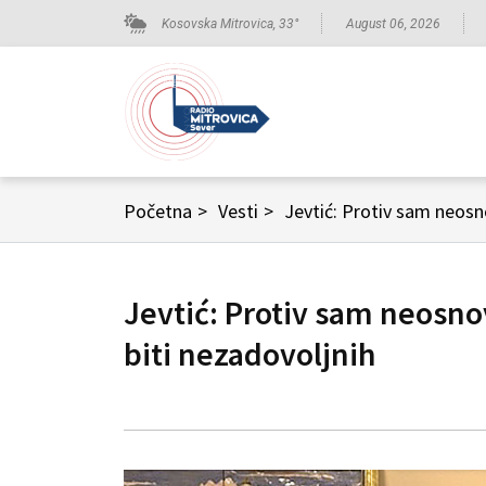
Kosovska Mitrovica,
33
°
August 06, 2026
Početna
>
Vesti
>
Jevtić: Protiv sam neosn
Jevtić: Protiv sam neosn
biti nezadovoljnih