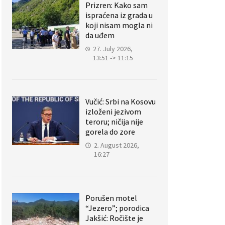
Prizren: Kako sam
ispraćena iz grada u
koji nisam mogla ni
da uđem
27. July 2026,
13:51 -> 11:15
Vučić: Srbi na Kosovu
izloženi jezivom
teroru; ničija nije
gorela do zore
2. August 2026,
16:27
Porušen motel
“Jezero”; porodica
Jakšić: Ročište je