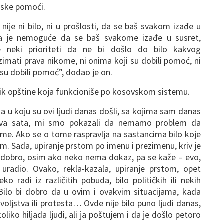
ijske pomoći.
ije ni bilo, ni u prošlosti, da se baš svakom izađe u
a je nemoguće da se baš svakome izađe u susret,
 neki prioriteti da ne bi došlo do bilo kakvog
imati prava nikome, ni onima koji su dobili pomoć, ni
su dobili pomoć”, dodao je on.
nik opštine koja funkcioniše po kosovskom sistemu.
ja u koju su ovi ljudi danas došli, sa kojima sam danas
dva sata, mi smo pokazali da nemamo problem da
leme. Ako se o tome raspravlja na sastancima bilo koje
. Sada, upiranje prstom po imenu i prezimenu, kriv je
ije dobro, osim ako neko nema dokaz, pa se kaže – evo,
 uradio. Ovako, rekla-kazala, upiranje prstom, opet
 radi iz različitih pobuda, bilo političkih ili nekih
Bilo bi dobro da u ovim i ovakvim situacijama, kada
oljstva ili protesta… Ovde nije bilo puno ljudi danas,
oliko hiljada ljudi, ali ja poštujem i da je došlo petoro