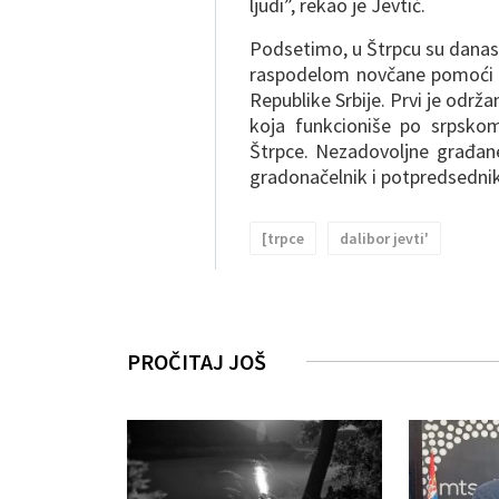
ljudi”, rekao je Jevtić.
Podsetimo, u Štrpcu su dana
raspodelom novčane pomoći s
Republike Srbije. Prvi je održ
koja funkcioniše po srpsko
Štrpce. Nezadovoljne građan
gradonačelnik i potpredsednik 
[trpce
dalibor jevti'
PROČITAJ JOŠ