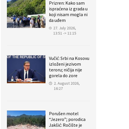
Prizren: Kako sam
ispraćena iz grada u
koji nisam mogla ni
da uđem
27. July 2026,
13:51 -> 11:15
Vučić: Srbi na Kosovu
izloženi jezivom
teroru; ničija nije
gorela do zore
2. August 2026,
16:27
Porušen motel
“Jezero”; porodica
Jakšić: Ročište je