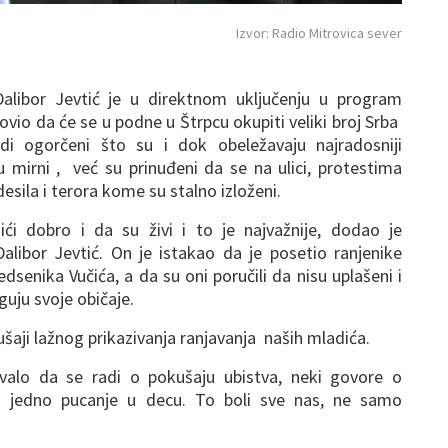
Izvor: Radio Mitrovica sever
alibor Jevtić je u direktnom uključenju u program
ovio da će se u podne u Štrpcu okupiti veliki broj Srba
di ogorčeni što su i dok obeležavaju najradosniji
u mirni , već su prinuđeni da se na ulici, protestima
desila i terora kome su stalno izloženi.
ići dobro i da su živi i to je najvažnije, dodao je
libor Jevtić. On je istakao da je posetio ranjenike
senika Vučića, a da su oni poručili da nisu uplašeni i
guju svoje običaje.
ušaji lažnog prikazivanja ranjavanja naših mladića.
tovalo da se radi o pokušaju ubistva, neki govore o
oš jedno pucanje u decu. To boli sve nas, ne samo
.