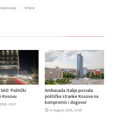
ranjavanje
štrpce
AD: Politički
Ambasada Italije pozvala
ti Kosovu
političke stranke Kosova na
kompromis i dogovor
2026, 16:47
6. August 2026, 16:35