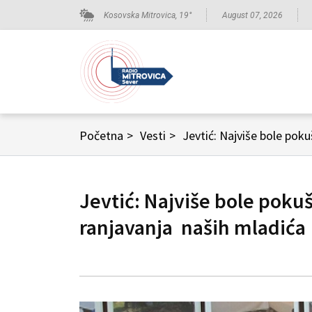
Kosovska Mitrovica,
19
°
August 07, 2026
Početna
>
Vesti
>
Jevtić: Najviše bole poku
Jevtić: Najviše bole pokuš
ranjavanja naših mladića