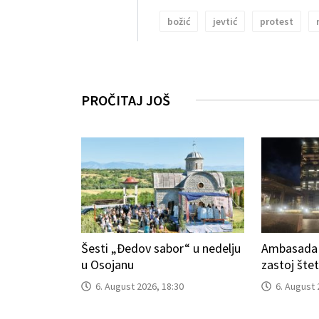
božić
jevtić
protest
PROČITAJ JOŠ
Šesti „Đedov sabor“ u nedelju
Ambasada S
u Osojanu
zastoj šte
6. August 2026, 18:30
6. August 