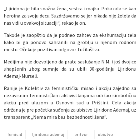
„Ljiridona je bila snažna žena, sestra i majka. Pokazala se kao
heroina za svoju decu. Suzdržavamo se jer nikada nije želela da
nas vidi u ovakvoj situaciji“, rekao je on.
Takođe je saopštio da je podneo zahtev za ekshumaciju tela
kako bi ga ponovo sahranili na groblju u njenom rodnom
mestu. Očekuje pozitivan odgovor Tužilaštva.
Medijima nije dozvoljeno da prate saslušanje N.M. i još dvojice
uhapšenih zbog sumnje da su ubili 30-godišnju Ljiridonu
Ademaj-Murseli.
Ranije je Kolektiv za feminističku misao i akciju zajedno sa
nezavisnim feminističkim aktivistkinjama održao simboličnu
akciju pred ulazom u Osnovni sud u Prištini. Cela akcija
održana je pre početka suđenja za ubistvo Ljiridone Ademaj, uz
transparent „Nema mira bez bezbednosti žena”.
femicid
ljiridona ademaj
pritvor
ubistvo