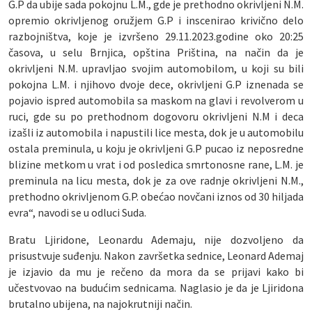
G.P da ubije sada pokojnu L.M., gde je prethodno okrivljeni N.M.
opremio okrivljenog oružjem G.P i inscenirao krivično delo
razbojništva, koje je izvršeno 29.11.2023.godine oko 20:25
časova, u selu Brnjica, opština Priština, na način da je
okrivljeni N.M. upravljao svojim automobilom, u koji su bili
pokojna L.M. i njihovo dvoje dece, okrivljeni G.P iznenada se
pojavio ispred automobila sa maskom na glavi i revolverom u
ruci, gde su po prethodnom dogovoru okrivljeni N.M i deca
izašli iz automobila i napustili lice mesta, dok je u automobilu
ostala preminula, u koju je okrivljeni G.P pucao iz neposredne
blizine metkom u vrat i od posledica smrtonosne rane, L.M. je
preminula na licu mesta, dok je za ove radnje okrivljeni N.M.,
prethodno okrivljenom G.P. obećao novčani iznos od 30 hiljada
evra“, navodi se u odluci Suda.
Bratu Ljiridone, Leonardu Ademaju, nije dozvoljeno da
prisustvuje suđenju. Nakon završetka sednice, Leonard Ademaj
je izjavio da mu je rečeno da mora da se prijavi kako bi
učestvovao na budućim sednicama. Naglasio je da je Ljiridona
brutalno ubijena, na najokrutniji način.