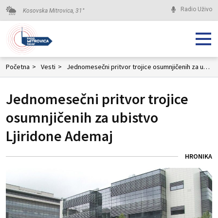
Radio Uživo
Kosovska Mitrovica,
31
°
Početna
>
Vesti
>
Jednomesečni pritvor trojice osumnjičenih za ubistvo Ljiridone Ademaj
Jednomesečni pritvor trojice
osumnjičenih za ubistvo
Ljiridone Ademaj
HRONIKA