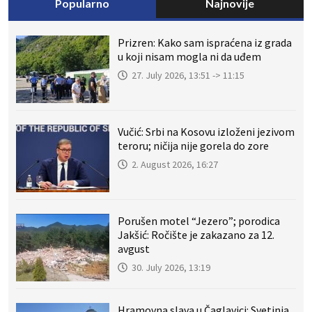
Popularno
Najnovije
Prizren: Kako sam ispraćena iz grada
u koji nisam mogla ni da uđem
27. July 2026, 13:51 -> 11:15
Vučić: Srbi na Kosovu izloženi jezivom
teroru; ničija nije gorela do zore
2. August 2026, 16:27
Porušen motel “Jezero”; porodica
Jakšić: Ročište je zakazano za 12.
avgust
30. July 2026, 13:19
Hramovna slava u Čaglavici: Svetinja