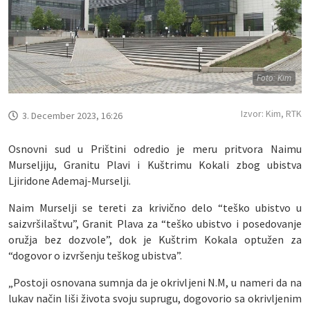
Foto: Kim
Izvor: Kim, RTK
3. December 2023, 16:26
Osnovni sud u Prištini odredio je meru pritvora Naimu
Murseljiju, Granitu Plavi i Kuštrimu Kokali zbog ubistva
Ljiridone Ademaj-Murselji.
Naim Murselji se tereti za krivično delo “teško ubistvo u
saizvršilaštvu”, Granit Plava za “teško ubistvo i posedovanje
oružja bez dozvole”, dok je Kuštrim Kokala optužen za
“dogovor o izvršenju teškog ubistva”.
„Postoji osnovana sumnja da je okrivljeni N.M, u nameri da na
lukav način liši života svoju suprugu, dogovorio sa okrivljenim