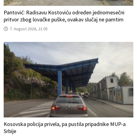
Pantović: Radisavu Kostoviću određen jednomesečni
pritvor zbog lovačke puške, ovakav slučaj ne pamtim
7. August 2026, 21:05
Kosovska policija privela, pa pustila pripadnike MUP-a
Srbije