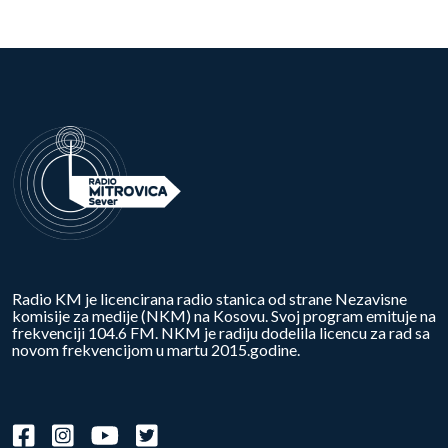
Radio KM je licencirana radio stanica od strane Nezavisne
komisije za medije (NKM) na Kosovu. Svoj program emituje na
frekvenciji 104.6 FM. NKM je radiju dodelila licencu za rad sa
novom frekvencijom u martu 2015.godine.