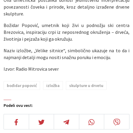
Ova umetnička postavka donosi jedinstvenu interpretaciju
povezanosti čoveka i prirode, kroz detaljno izrađene drvene
skulpture.
Božidar Popović, umetnik koji živi u podnožju ski centra
Brezovica, inspiraciju crpi iz neposrednog okruženja – drveća,
životinja i pejzaža koji ga okružuju.
Naziv izložbe, „Velike sitnice“, simbolično ukazuje na to da i
najmanji detalji mogu nositi snažnu poruku i emociju.
Izvor: Radio Mitrovica sever
bođidar popović
izložba
skulpture u drvetu
Podeli ovu vest: