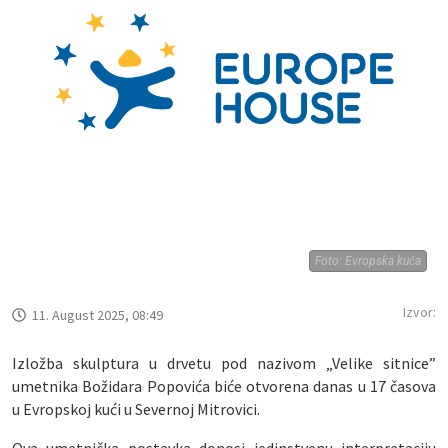
Foto: Evropska kuća
Izvor:
11. August 2025, 08:49
Izložba skulptura u drvetu pod nazivom „Velike sitnice”
umetnika Božidara Popovića biće otvorena danas u 17 časova
u Evropskoj kući u Severnoj Mitrovici.