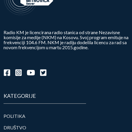
Radio KM je licencirana radio stanica od strane Nezavisne
komisije za medije (NKM) na Kosovu. Svoj program emituje na
frekvenciji 104.6 FM. NKM je radiju dodelila licencu za rad sa
novom frekvencijom u martu 2015.godine.
KATEGORIJE
POLITIKA
DRUŠTVO