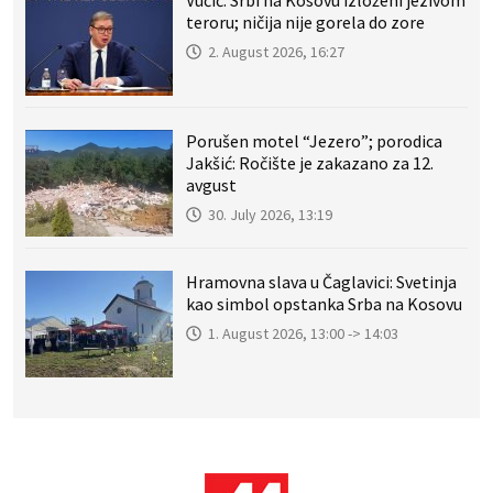
Vučić: Srbi na Kosovu izloženi jezivom
teroru; ničija nije gorela do zore
2. August 2026, 16:27
Porušen motel “Jezero”; porodica
Jakšić: Ročište je zakazano za 12.
avgust
30. July 2026, 13:19
Hramovna slava u Čaglavici: Svetinja
kao simbol opstanka Srba na Kosovu
1. August 2026, 13:00 -> 14:03