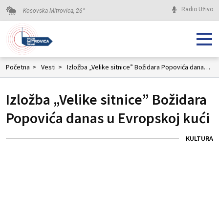
Radio Uživo
Kosovska Mitrovica,
26
°
Početna
>
Vesti
>
Izložba „Velike sitnice” Božidara Popovića danas u Evropskoj kući
Izložba „Velike sitnice” Božidara
Popovića danas u Evropskoj kući
KULTURA