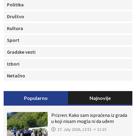
Politika
Društvo
Kultura
Sport
Gradske vesti
Izbori
Netačno
Popularno
Najnovije
Prizren: Kako sam ispraćena iz grada
u koji nisam mogla ni da uđem
27. July 2026, 13:51 -> 11:15