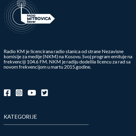
Radio KM je licencirana radio stanica od strane Nezavisne
komisije za medije (NKM) na Kosovu. Svoj program emituje na
frekvenciji 104.6 FM. NKM je radiju dodelila licencu za rad sa
novom frekvencijom u martu 2015.godine.
KATEGORIJE