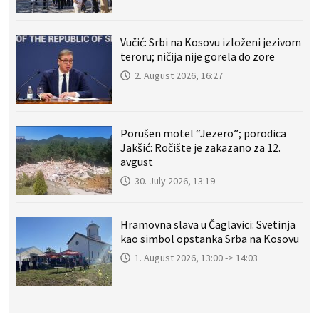
Vučić: Srbi na Kosovu izloženi jezivom
teroru; ničija nije gorela do zore
2. August 2026, 16:27
Porušen motel “Jezero”; porodica
Jakšić: Ročište je zakazano za 12.
avgust
30. July 2026, 13:19
Hramovna slava u Čaglavici: Svetinja
kao simbol opstanka Srba na Kosovu
1. August 2026, 13:00 -> 14:03