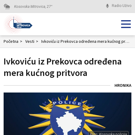
Radio Uživo
Kosovska Mitrovica,
27
°
Početna
>
Vesti
>
Ivkoviću iz Prekovca određena mera kućnog pritvora
Ivkoviću iz Prekovca određena
mera kućnog pritvora
HRONIKA
Foto: Kosovska policija