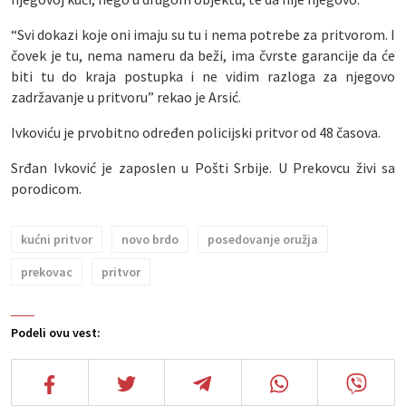
“Svi dokazi koje oni imaju su tu i nema potrebe za pritvorom. I
čovek je tu, nema nameru da beži, ima čvrste garancije da će
biti tu do kraja postupka i ne vidim razloga za njegovo
zadržavanje u pritvoru” rekao je Arsić.
Ivkoviću je prvobitno određen policijski pritvor od 48 časova.
Srđan Ivković je zaposlen u Pošti Srbije. U Prekovcu živi sa
porodicom.
kućni pritvor
novo brdo
posedovanje oružja
prekovac
pritvor
Podeli ovu vest: