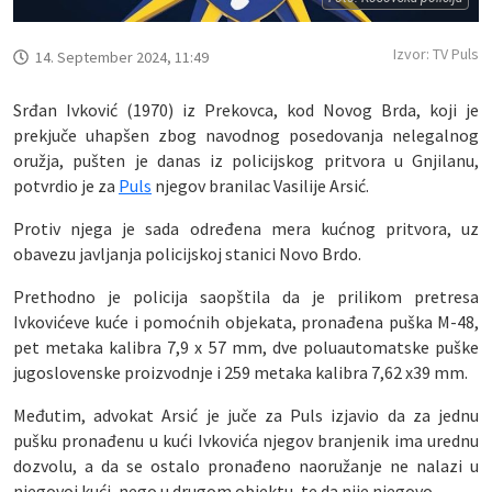
Izvor: TV Puls
14. September 2024, 11:49
Srđan Ivković (1970) iz Prekovca, kod Novog Brda, koji je
prekjuče uhapšen zbog navodnog posedovanja nelegalnog
oružja, pušten je danas iz policijskog pritvora u Gnjilanu,
potvrdio je za
Puls
njegov branilac Vasilije Arsić.
Protiv njega je sada određena mera kućnog pritvora, uz
obavezu javljanja policijskoj stanici Novo Brdo.
Prethodno je policija saopštila da je prilikom pretresa
Ivkovićeve kuće i pomoćnih objekata, pronađena puška M-48,
pet metaka kalibra 7,9 x 57 mm, dve poluautomatske puške
jugoslovenske proizvodnje i 259 metaka kalibra 7,62 x39 mm.
Međutim, advokat Arsić je juče za Puls izjavio da za jednu
pušku pronađenu u kući Ivkovića njegov branjenik ima urednu
dozvolu, a da se ostalo pronađeno naoružanje ne nalazi u
njegovoj kući, nego u drugom objektu, te da nije njegovo.