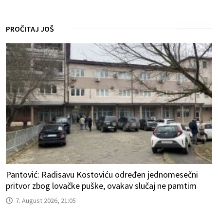
PROČITAJ JOŠ
Pantović: Radisavu Kostoviću određen jednomesečni
pritvor zbog lovačke puške, ovakav slučaj ne pamtim
7. August 2026, 21:05