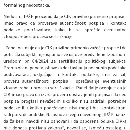
formalnog nedostatka.
Međutim, IPŽP je ocenio da je CIK pravilno primenio propise i
imao pravo da proverava autentičnost potpisa i kontakt
podatke podržavalaca, kako bi se sprečile eventualne
zloupotrebe u procesu sertifikacije.
„Panel ocenjuje da je CIK pravilno primenio važeće propise i da
politički subjekt nije ispunio sve uslove predviđene Izbornom
uredbom br. 04/2024 za sertifikaciju političkog subjekta.
Prema oceni panela, obaveza dostavljanja potpunih podataka
podržavalaca, uključujući i kontakt podatke, ima za cilj
proveru autentičnosti potpisa i sprečavanje eventualnih
zloupotreba u procesu sertifikacije. Panel dalje ocenjuje da je
CIK imao pravo da izvrši proveru dostavljenih potpisa i da deo
potpisa proglasi nevažećim ukoliko nisu sadržali potrebne
podatke ili ukoliko podržavaoci nisu mogli biti kontaktirani
radi potvrde podrške. Na osnovu svega navedenog, IPŽP nalazi
da žalbeni navodi nisu osnovani i da osporena odluka CIK-a
nije doneta protivna zakonu“, navodi se, između ostalog, u