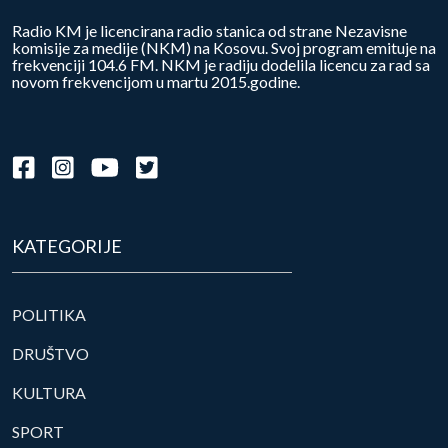
Radio KM je licencirana radio stanica od strane Nezavisne
komisije za medije (NKM) na Kosovu. Svoj program emituje na
frekvenciji 104.6 FM. NKM je radiju dodelila licencu za rad sa
novom frekvencijom u martu 2015.godine.
KATEGORIJE
POLITIKA
DRUŠTVO
KULTURA
SPORT