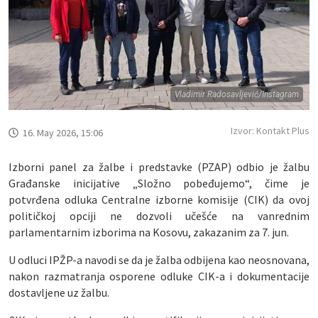
Vladimir Radosavljević/Instagram
Izvor: Kontakt Plus
16. May 2026, 15:06
Izborni panel za žalbe i predstavke (PZAP) odbio je žalbu
Građanske inicijative „Složno pobeđujemo“, čime je
potvrđena odluka Centralne izborne komisije (CIK) da ovoj
političkoj opciji ne dozvoli učešće na vanrednim
parlamentarnim izborima na Kosovu, zakazanim za 7. jun.
U odluci IPŽP-a navodi se da je žalba odbijena kao neosnovana,
nakon razmatranja osporene odluke CIK-a i dokumentacije
dostavljene uz žalbu.