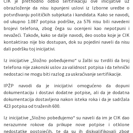
CIK je prethodno odbio sertifikaciju ove inicijative uz
obrazloženje da nisu ispunjeni uslovi iz Izborne uredbe o
potvrđivanju političkih subjekata i kandidata. Kako se navodi,
od ukupno 1.087 potpisa podrške, za 576 nisu bili navedeni
brojevi telefona, zbog čega su ocenjeni kao nepotpuni i
nevažeći. Takođe, kako se dalje navodi, deo osoba koje je CIK
kontaktirao nije bio dostupan, dok su pojedini naveli da nisu
dali podršku toj inicijativi.
Iz inicijative „Složno pobeđujemo“ u žalbi su tvrdili da broj
telefona nije zakonski uslov za validnost potpisa i da tehnički
nedostaci ne mogu biti razlog za uskraćivanje sertifikacije.
IPŽP navodi da je inicijativi omogućeno da dopuni
dokumentaciju i dostavi dodatne potpise, ali da je dodatna
dokumentacija dostavljena nakon isteka roka i da je sadržala
423 potpisa od traženih 600.
Iz inicijative „Složno pobeđujemo“ su naveli da im je CIK dao
nerazumne rokove da prikupe nove potpise i otklone
nedostatke postojećih, te da su ih diskvalifikovali zbog