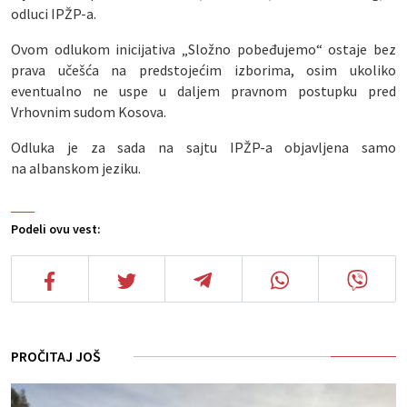
odluci IPŽP-a.
Ovom odlukom inicijativa „Složno pobeđujemo“ ostaje bez
prava učešća na predstojećim izborima, osim ukoliko
eventualno ne uspe u daljem pravnom postupku pred
Vrhovnim sudom Kosova.
Odluka je za sada na sajtu IPŽP-a objavljena samo
na albanskom jeziku.
Podeli ovu vest:
PROČITAJ JOŠ