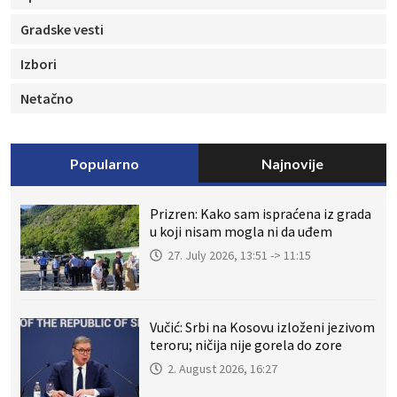
Gradske vesti
Izbori
Netačno
Popularno
Najnovije
Prizren: Kako sam ispraćena iz grada
u koji nisam mogla ni da uđem
27. July 2026, 13:51 -> 11:15
Vučić: Srbi na Kosovu izloženi jezivom
teroru; ničija nije gorela do zore
2. August 2026, 16:27