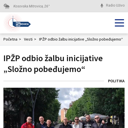
Radio Uživo
Kosovska Mitrovica,
26
°
Početna
>
Vesti
>
IPŽP odbio žalbu inicijative „Složno pobeđujemo“
IPŽP odbio žalbu inicijative
„Složno pobeđujemo“
POLITIKA