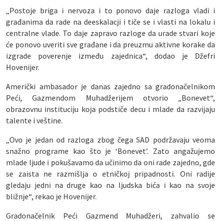
„Postoje briga i nervoza i to ponovo daje razloga vladi i
građanima da rade na deeskalacji i tiče se i vlasti na lokalu i
centralne vlade. To daje zapravo razloge da urade stvari koje
će ponovo uveriti sve građane i da preuzmu aktivne korake da
izgrade poverenje između zajednica“, dodao je Džefri
Hovenijer.
Američki ambasador je danas zajedno sa gradonačelnikom
Peći, Gazmendom Muhadžerijem otvorio „Bonevet“,
obrazovnu instituciju koja podstiče decu i mlade da razvijaju
talente i veštine.
„Ovo je jedan od razloga zbog čega SAD podržavaju veoma
snažno programe kao što je ‘Bonevet’. Zato angažujemo
mlade ljude i pokušavamo da učinimo da oni rade zajedno, gde
se zaista ne razmišlja o etničkoj pripadnosti. Oni radije
gledaju jedni na druge kao na ljudska bića i kao na svoje
bližnje“, rekao je Hovenijer.
Gradonačelnik Peći Gazmend Muhadžeri, zahvalio se