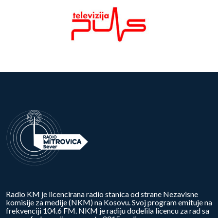
Radio KM je licencirana radio stanica od strane Nezavisne
komisije za medije (NKM) na Kosovu. Svoj program emituje na
frekvenciji 104.6 FM. NKM je radiju dodelila licencu za rad sa