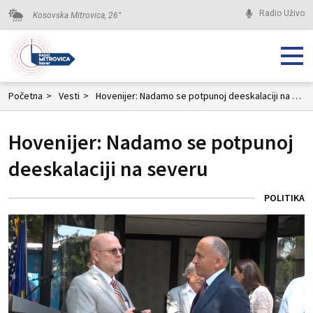
Radio Uživo
Kosovska Mitrovica,
26
°
Početna
>
Vesti
>
Hovenijer: Nadamo se potpunoj deeskalaciji na severu
Hovenijer: Nadamo se potpunoj
deeskalaciji na severu
POLITIKA