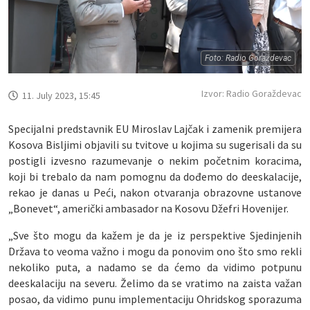
Foto: Radio Goraždevac
Izvor: Radio Goraždevac
11. July 2023, 15:45
Specijalni predstavnik EU Miroslav Lajčak i zamenik premijera
Kosova Bisljimi objavili su tvitove u kojima su sugerisali da su
postigli izvesno razumevanje o nekim početnim koracima,
koji bi trebalo da nam pomognu da dođemo do deeskalacije,
rekao je danas u Peći, nakon otvaranja obrazovne ustanove
„Bonevet“, američki ambasador na Kosovu Džefri Hovenijer.
„Sve što mogu da kažem je da je iz perspektive Sjedinjenih
Država to veoma važno i mogu da ponovim ono što smo rekli
nekoliko puta, a nadamo se da ćemo da vidimo potpunu
deeskalaciju na severu. Želimo da se vratimo na zaista važan
posao, da vidimo punu implementaciju Ohridskog sporazuma