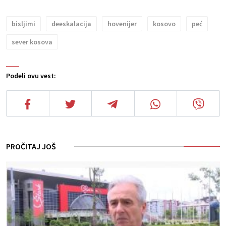
bisljimi
deeskalacija
hovenijer
kosovo
peć
sever kosova
Podeli ovu vest:
PROČITAJ JOŠ