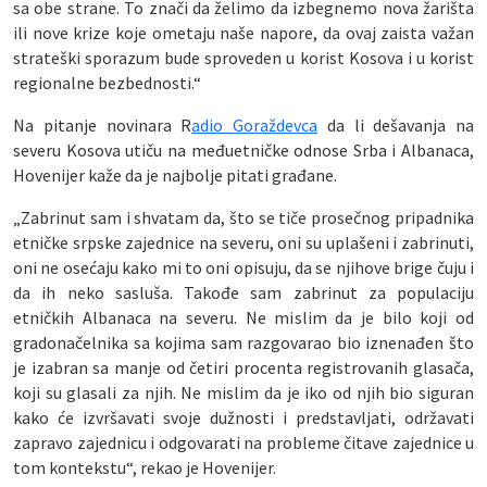
sa obe strane. To znači da želimo da izbegnemo nova žarišta
ili nove krize koje ometaju naše napore, da ovaj zaista važan
strateški sporazum bude sproveden u korist Kosova i u korist
regionalne bezbednosti.“
Na pitanje novinara R
adio Goraždevca
da li dešavanja na
severu Kosova utiču na međuetničke odnose Srba i Albanaca,
Hovenijer kaže da je najbolje pitati građane.
„Zabrinut sam i shvatam da, što se tiče prosečnog pripadnika
etničke srpske zajednice na severu, oni su uplašeni i zabrinuti,
oni ne osećaju kako mi to oni opisuju, da se njihove brige čuju i
da ih neko sasluša. Takođe sam zabrinut za populaciju
etničkih Albanaca na severu. Ne mislim da je bilo koji od
gradonačelnika sa kojima sam razgovarao bio iznenađen što
je izabran sa manje od četiri procenta registrovanih glasača,
koji su glasali za njih. Ne mislim da je iko od njih bio siguran
kako će izvršavati svoje dužnosti i predstavljati, održavati
zapravo zajednicu i odgovarati na probleme čitave zajednice u
tom kontekstu“, rekao je Hovenijer.