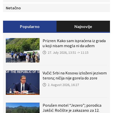
Netačno
Popularno
Najnovije
Prizren: Kako sam ispraćena iz grada
u koji nisam mogla ni da uđem
27. July 2026, 13:51 -> 11:15
Vučić: Srbi na Kosovu izloženi jezivom
teroru; ničija nije gorela do zore
2. August 2026, 16:27
Porušen motel “Jezero”; porodica
Jakšić: Ročište je zakazano za 12.