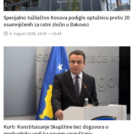
Specijalno tužilaštvo Kosova podiglo optužnicu protiv 20
osumnjičenih za ratni zločin u Đakovici
6. August 2026, 16:43 -> 16:44
Kurti: Konstituisanje Skupštine bez dogovora o
predsedniku vodi ka novom raspuštanju