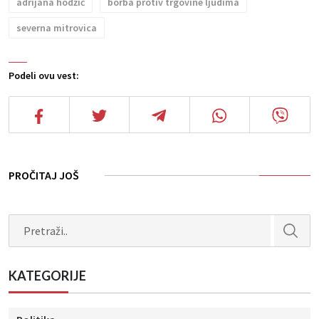
adrijana hodžić
borba protiv trgovine ljudima
severna mitrovica
Podeli ovu vest:
PROČITAJ JOŠ
Search
KATEGORIJE