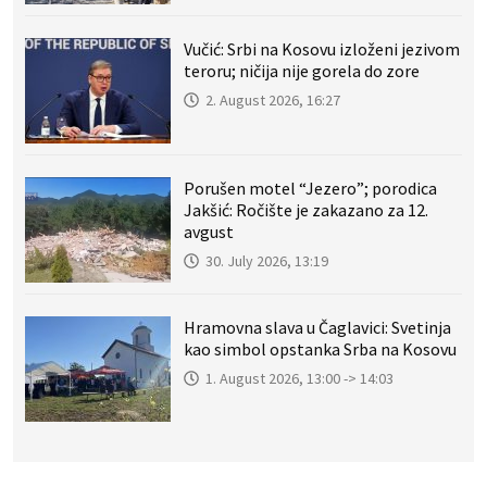
Vučić: Srbi na Kosovu izloženi jezivom
teroru; ničija nije gorela do zore
2. August 2026, 16:27
Porušen motel “Jezero”; porodica
Jakšić: Ročište je zakazano za 12.
avgust
30. July 2026, 13:19
Hramovna slava u Čaglavici: Svetinja
kao simbol opstanka Srba na Kosovu
1. August 2026, 13:00 -> 14:03