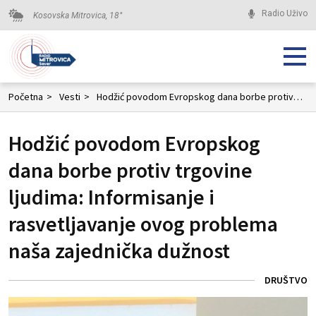
Radio Uživo
Kosovska Mitrovica,
18
°
Početna
>
Vesti
>
Hodžić povodom Evropskog dana borbe protiv trgovine ljudima: Informisanje i rasvetljavanje ovog problema naša zajednička dužnost
Hodžić povodom Evropskog
dana borbe protiv trgovine
ljudima: Informisanje i
rasvetljavanje ovog problema
naša zajednička dužnost
DRUŠTVO