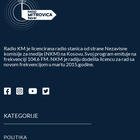
Radio KM je licencirana radio stanica od strane Nezavisne
komisije za medije (NKM) na Kosovu. Svoj program emituje na
frekvenciji 104.6 FM. NKM je radiju dodelila licencu za rad sa
novom frekvencijom u martu 2015.godine.
KATEGORIJE
POLITIKA