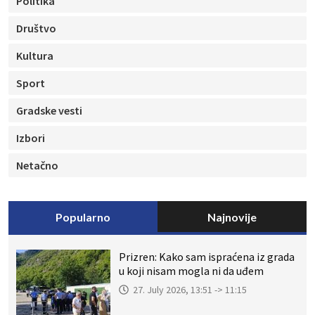
Politika
Društvo
Kultura
Sport
Gradske vesti
Izbori
Netačno
Popularno
Najnovije
Prizren: Kako sam ispraćena iz grada
u koji nisam mogla ni da uđem
27. July 2026, 13:51 -> 11:15