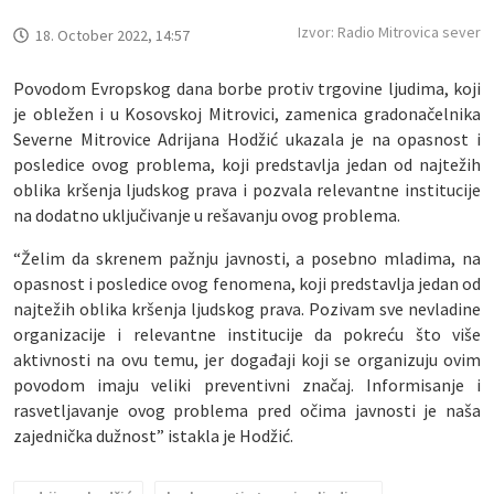
Izvor: Radio Mitrovica sever
18. October 2022, 14:57
Povodom Evropskog dana borbe protiv trgovine ljudima, koji
je obležen i u Kosovskoj Mitrovici, zamenica gradonačelnika
Severne Mitrovice Adrijana Hodžić ukazala je na opasnost i
posledice ovog problema, koji predstavlja jedan od najtežih
oblika kršenja ljudskog prava i pozvala relevantne institucije
na dodatno uključivanje u rešavanju ovog problema.
“Želim da skrenem pažnju javnosti, a posebno mladima, na
opasnost i posledice ovog fenomena, koji predstavlja jedan od
najtežih oblika kršenja ljudskog prava. Pozivam sve nevladine
organizacije i relevantne institucije da pokreću što više
aktivnosti na ovu temu, jer događaji koji se organizuju ovim
povodom imaju veliki preventivni značaj. Informisanje i
rasvetljavanje ovog problema pred očima javnosti je naša
zajednička dužnost” istakla je Hodžić.