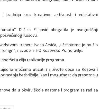
i tradiciju kroz kreativne aktivnosti i edukativni
fumato“ Dušica Filipović obogatila je ovogodišnji
a posvećenog Kosovu.
ođstvom trenera Ivana Arsića, „učesnicima je pružio
i fer igri“, navode iz HO Kosovsko Pomoravlje.
 podršci u cilju realizacije programa.
zajedno možemo uticati na živote dece sa Kosova i
da odrastaju bezbrižnije, kao i mogućnost da prepoznaju
planove da u okviru škole nastane i program za rad sa