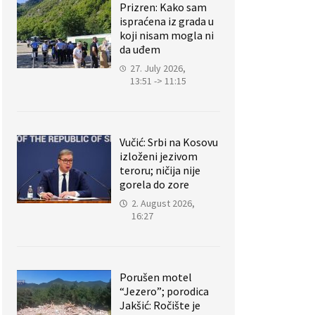
Prizren: Kako sam
ispraćena iz grada u
koji nisam mogla ni
da uđem
27. July 2026,
13:51 -> 11:15
Vučić: Srbi na Kosovu
izloženi jezivom
teroru; ničija nije
gorela do zore
2. August 2026,
16:27
Porušen motel
“Jezero”; porodica
Jakšić: Ročište je