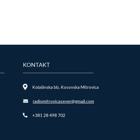
KONTAKT
Kolašinska bb, Kosovska Mitrovica
radiomitrovicasever@gmail.com
+381 28 498 702