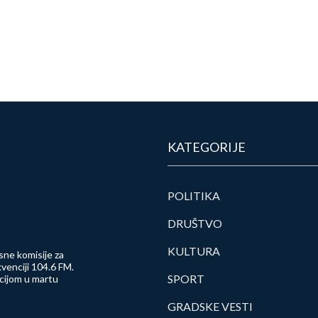
KATEGORIJE
POLITIKA
DRUŠTVO
KULTURA
sne komisije za
venciji 104.6 FM.
SPORT
ncijom u martu
GRADSKE VESTI