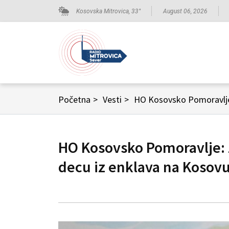
Kosovska Mitrovica,
33
°
August 06, 2026
Početna
>
Vesti
>
HO Kosovsko Pomoravlje:
HO Kosovsko Pomoravlje: Z
decu iz enklava na Kosov