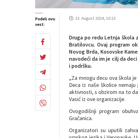
23. August 2024, 10:23
Podeli ovu
vest:
Druga po redu Letnja škola 
Bratilovcu. Ovaj program oku
Novog Brda, Kosovske Kameni
navodeći da im je cilj da dec
i podršku.
„Za mnogu decu ova škola je j
Deca iz naše školice nemaju p
aktivnosti, s obzirom na to da 
Vasić iz ove organizacije.
Ovogodišnji program obuhva
Gračanica.
Organizatori su uputili zah
srpskog jezika i Veronauke, 