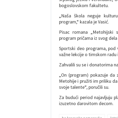
bogoslovskom fakultetu.
„Naša škola neguje kulturu 
program,“ kazala je Vasić.
Pisac romana „Metohijski s
program pričama iz svog del
Sportski deo programa, pod v
važne lekcije o timskom radu 
Zahvalili su se i donatorima na
„On (program) pokazuje da 
Metohije i pružiti im priliku 
svoje talente“, poručili su.
Za budući period najavljuju 
izuzetno darovitom decom.