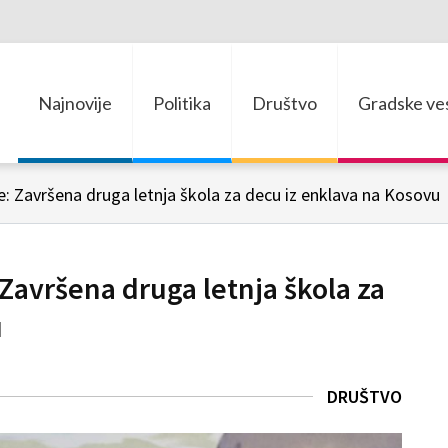
Najnovije
Politika
Društvo
Gradske ves
 Završena druga letnja škola za decu iz enklava na Kosovu
avršena druga letnja škola za
u
DRUŠTVO