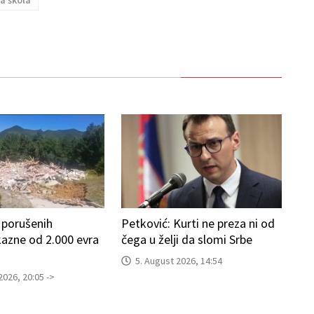
ja škola
 porušenih
Petković: Kurti ne preza ni od
kazne od 2.000 evra
čega u želji da slomi Srbe
5. August 2026, 14:54
2026, 20:05 ->