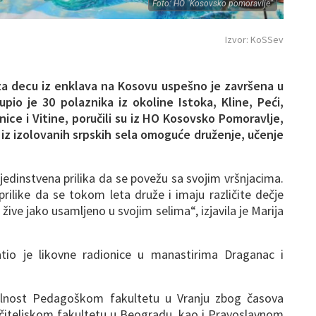
Foto: HO "Kosovsko pomoravlje"
Izvor: KoSSev
za decu iz enklava na Kosovu uspešno je završena u
pio je 30 polaznika iz okoline Istoka, Kline, Peći,
ce i Vitine, poručili su iz HO Kosovsko Pomoravlje,
i iz izolovanih srpskih sela omoguće druženje, učenje
edinstvena prilika da se povežu sa svojim vršnjacima.
rilike da se tokom leta druže i imaju različite dečje
žive jako usamljeno u svojim selima“, izjavila je Marija
tio je likovne radionice u manastirima Draganac i
valnost Pedagoškom fakultetu u Vranju zbog časova
Učiteljskom fakultetu u Beogradu, kao i Pravoslavnom