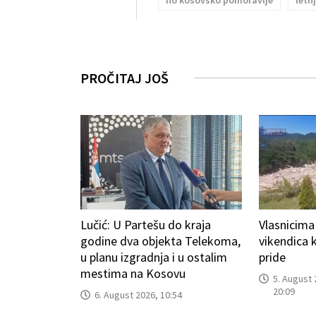
ho kosovsko pomoravlje
letn
PROČITAJ JOŠ
Lučić: U Partešu do kraja
Vlasnicima
godine dva objekta Telekoma,
vikendica 
u planu izgradnja i u ostalim
pride
mestima na Kosovu
5. August 
20:09
6. August 2026, 10:54