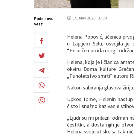
19. May 2026, 08:30
Podeli ovu
vest:
Helena Popović, učenica prvo
u Lapljem Selu, osvojila je
“Pesniče naroda mog” održano
Helena, koja je i članica amat
okviru Doma kulture Grača
„Punoletstvo smrti“ autora R
Nakon sabiranja glasova žirija
Upkos tome, Helenin nastup je
čisto i snažno kazivanje stiho
„Ljudi su mi prilazili odmah n
čestitki, a dosta njih je otvo
Helena svoje utiske sa takmič