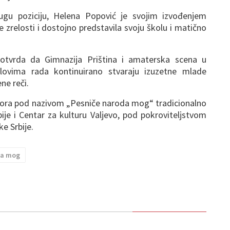
ugu poziciju, Helena Popović je svojim izvođenjem
 zrelosti i dostojno predstavila svoju školu i matično
potvrda da Gimnazija Priština i amaterska scena u
slovima rada kontinuirano stvaraju izuzetne mlade
ne reči.
tora pod nazivom „Pesniče naroda mog“ tradicionalno
ije i Centar za kulturu Valjevo, pod pokroviteljstvom
e Srbije.
da mog