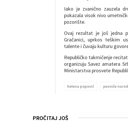
Iako je zvanično zauzela dr
pokazala visok nivo umetničke
pozorište.
Ovaj rezultat je još jedna 
Gračanici, uprkos teškim u
talente i čuvaju kulturu govore
Republičko takmičenje recita
organizuju Savez amatera Srb
Ministarstva prosvete Republik
helena popović
pesniče naro
PROČITAJ JOŠ