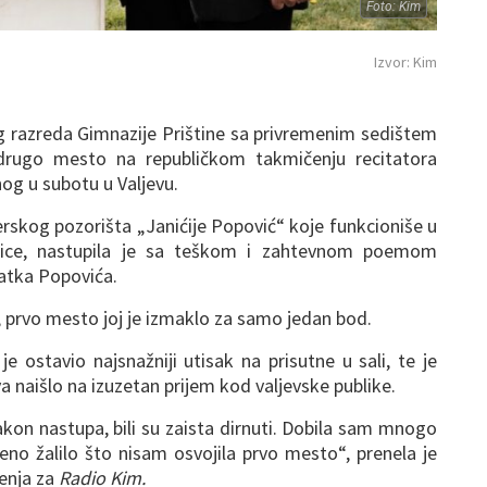
Foto: Kim
Izvor: Kim
g razreda Gimnazije Prištine sa privremenim sedištem
 drugo mesto na republičkom takmičenju recitatora
g u subotu u Valjevu.
erskog pozorišta „Janićije Popović“ koje funkcioniše u
nice, nastupila je sa teškom i zahtevnom poemom
atka Popovića.
, prvo mesto joj je izmaklo za samo jedan bod.
 ostavio najsnažniji utisak na prisutne u sali, te je
va naišlo na izuzetan prijem kod valjevske publike.
akon nastupa, bili su zaista dirnuti. Dobila sam mnogo
reno žalilo što nisam osvojila prvo mesto“, prenela je
enja za
Radio Kim.