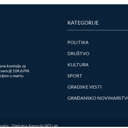
KATEGORIJE
POLITIKA
DRUŠTVO
KULTURA
sne komisije za
venciji 104.6 FM.
SPORT
ncijom u martu
GRADSKE VESTI
GRAĐANSKO NOVINARST
sajta -
Digitalna Agencija W3 Lab