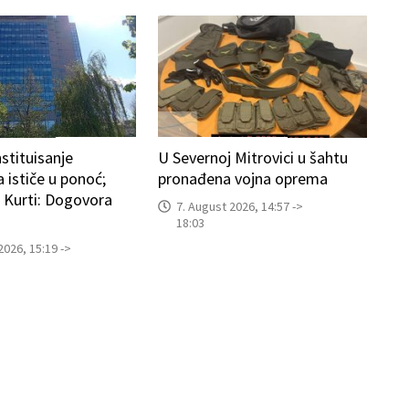
stituisanje
U Severnoj Mitrovici u šahtu
 ističe u ponoć;
pronađena vojna oprema
i Kurti: Dogovora
7. August 2026, 14:57 ->
18:03
2026, 15:19 ->