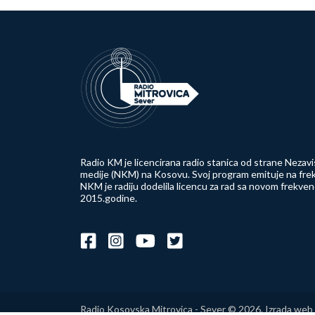
Radio KM je licencirana radio stanica od strane Nezavi
medije (NKM) na Kosovu. Svoj program emituje na frek
NKM je radiju dodelila licencu za rad sa novom frekve
2015.godine.
Radio Kosovska Mitrovica - Sever © 2026. Izrada web 