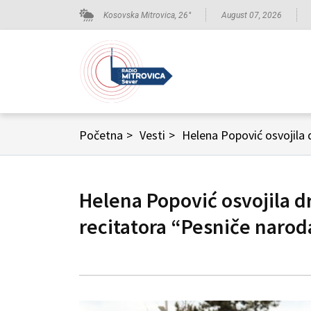
Kosovska Mitrovica,
26
°
August 07, 2026
Početna
>
Vesti
>
Helena Popović osvojila
Helena Popović osvojila 
recitatora “Pesniče narod