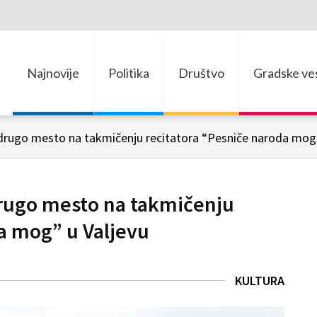
Najnovije
Politika
Društvo
Gradske ves
 drugo mesto na takmičenju recitatora “Pesniče naroda mog”
drugo mesto na takmičenju
a mog” u Valjevu
KULTURA