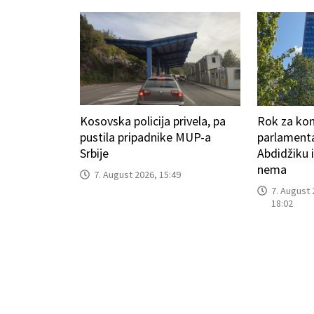
Kosovska policija privela, pa
Rok za kon
pustila pripadnike MUP-a
parlamenta
Srbije
Abdidžiku 
nema
7. August 2026, 15:49
7. August 
18:02