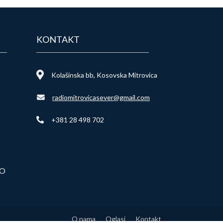
KONTAKT
Kolašinska bb, Kosovska Mitrovica
radiomitrovicasever@gmail.com
+381 28 498 702
VO
O nama
Oglasi
Kontakt