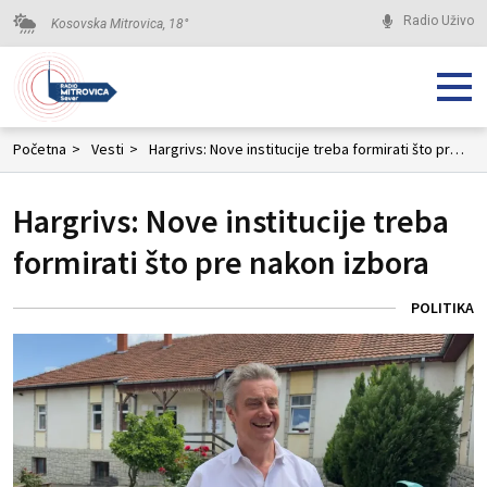
Radio Uživo
Kosovska Mitrovica,
18
°
Početna
>
Vesti
>
Hargrivs: Nove institucije treba formirati što pre nakon izbora
Hargrivs: Nove institucije treba
formirati što pre nakon izbora
POLITIKA