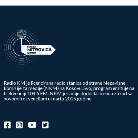
Radio KM je licencirana radio stanica od strane Nezavisne
komisije za medije (NKM) na Kosovu. Svoj program emituje na
frekvenciji 104.6 FM. NKM je radiju dodelila licencu za rad sa
novom frekvencijom u martu 2015.godine.