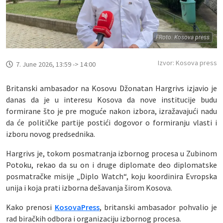
FRoto: Kosova press
Izvor: Kosova press
7. June 2026, 13:59 -> 14:00
Britanski ambasador na Kosovu Džonatan Hargrivs izjavio je
danas da je u interesu Kosova da nove institucije budu
formirane što je pre moguće nakon izbora, izražavajući nadu
da će političke partije postići dogovor o formiranju vlasti i
izboru novog predsednika.
Hargrivs je, tokom posmatranja izbornog procesa u Zubinom
Potoku, rekao da su on i druge diplomate deo diplomatske
posmatračke misije „Diplo Watch“, koju koordinira Evropska
unija i koja prati izborna dešavanja širom Kosova.
Kako prenosi
KosovaPress
, britanski ambasador pohvalio je
rad biračkih odbora i organizaciju izbornog procesa.