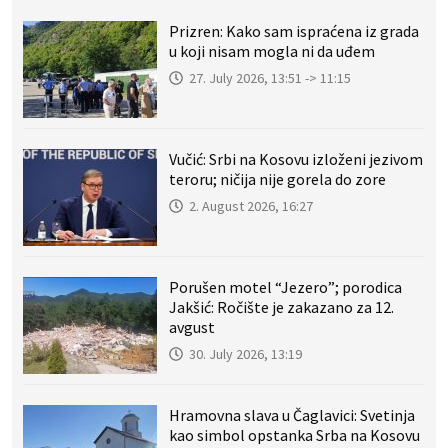
Prizren: Kako sam ispraćena iz grada
u koji nisam mogla ni da uđem
27. July 2026, 13:51 -> 11:15
Vučić: Srbi na Kosovu izloženi jezivom
teroru; ničija nije gorela do zore
2. August 2026, 16:27
Porušen motel “Jezero”; porodica
Jakšić: Ročište je zakazano za 12.
avgust
30. July 2026, 13:19
Hramovna slava u Čaglavici: Svetinja
kao simbol opstanka Srba na Kosovu