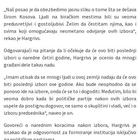
„Naš posao je da obezbedimo jasnu sliku o tome šta se dešava
širom Kosova. Ljudi na biračkim mestima bili su veoma
predusretljivi i gostoljubivi. Želim da čestitam njima, kao i
svima koji omogućavaju nesmetano odvijanje ovih izbora“,
rekao je Hargrivs.
Odgovarajući na pitanje da li očekuje da će ovo biti poslednji
izbori u naredne četiri godine, Hargrivs je ocenio da mnogi
građani dele takvu nadu.
„Imam utisak da se mnogi ljudi u ovoj zemlji nadaju da će ovo
biti poslednji izbori ove godine. Ako bude neophodno da se
ponovo ide na izbore, onda će se to i dogoditi. Međutim, bilo bi
veoma dobro kada bi političke partije nakon ovih izbora
uspele da postignu dogovor, ne samo o skupštini i vladi, već i o
izboru predsednika“, naveo je on.
Govoreći o narednim koracima nakon izbora, Hargrivs je
istakao da je odgovornost za formiranje institucija isključivo
na političkim partijama.