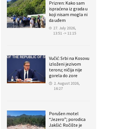
Prizren: Kako sam
ispraćena iz grada u
koji nisam mogla ni
da uđem
27. July 2026,
13:51 -> 11:15
Vučić: Srbi na Kosovu
izloženi jezivom
teroru; ničija nije
gorela do zore
2. August 2026,
16:27
Porušen motel
“Jezero”; porodica
Jakšić: Ročište je