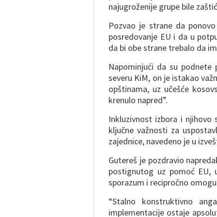
najugroženije grupe bile zašti
Pozvao je strane da ponovo 
posredovanje EU i da u potpu
da bi obe strane trebalo da ima
Napominjući da su podnete pe
severu KiM, on je istakao va
opštinama, uz učešće kosovs
krenulo napred”.
Inkluzivnost izbora i njiho
ključne važnosti za uspostavl
zajednice, navedeno je u izveš
Gutereš je pozdravio napreda
postignutog uz pomoć EU, u
sporazum i recipročno omoguć
“Stalno konstruktivno ang
implementacije ostaje apsol