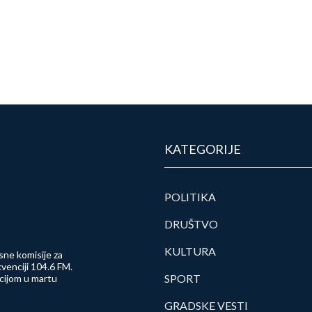
KATEGORIJE
POLITIKA
DRUŠTVO
KULTURA
sne komisije za
venciji 104.6 FM.
SPORT
ncijom u martu
GRADSKE VESTI