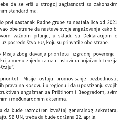
treba da se vrši u strogoj saglasnosti sa zakonskim
nim standardima.
vio prvi sastanak Radne grupe za nestala lica od 2021
ozvao obe strane da nastave svoje angažovanje kako bi
ovom važnom pitanju, u skladu sa Deklaracijom o
z posredništvo EU, koju su prihvatile obe strane.
 Misiju zbog davanja prioriteta “izgradnji poverenja i
akcija među zajednicama u uslovima pojačanih tenzija
štaju”.
rioriteti Misije ostaju promovisanje bezbednosti,
kih prava na Kosovu i u regionu i da u postizanju svojih
struktivan angažman sa Prištinom i Beogradom, svim
lnim i međunarodnim akterima.
a da bude razmotren izveštaj generalnog sekretara,
jtu SB UN, treba da bude održana 22. aprila.