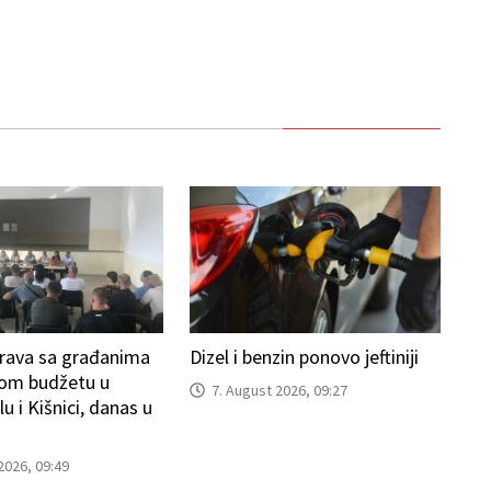
prava sa građanima
Dizel i benzin ponovo jeftiniji
kom budžetu u
7. August 2026, 09:27
u i Kišnici, danas u
2026, 09:49