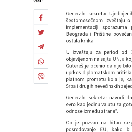
vest:
Generalni sekretar Ujedinje
šestomesečnom izveštaju o
implementaciji sporazuma 
Beograda i Prištine poveća
ostala krhka.
U izveštaju za period od 
objavljenom na sajtu UN, a koj
Gutereš je ocenio da nije bil
uprkos diplomatskom pritisku
platnom prometu koja je, ka
Srba i drugih nevećinskih zaje
Generalni sekretar navodi da
evro kao jedinu valutu za got
odnose između strana”.
On je pozvao na hitan razg
posredovanje EU, kako bi 