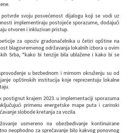
ćene.
potvrde svoju posvećenost dijalogu koji se vodi uz
nosti implementiraju postojeće sporazume, dodajući
ju otvoren i inkluzivan pristup.
ticije za opoziv gradonačelnika u četiri opštine na
žnost blagovremenog održavanja lokalnih izbora u ovim
kih Srba, “kako bi tenzije bila ublažene i kako bi se
vo sprovođenje u bezbednom i mirnom okruženju su od
janje opštinskih institucija koje reprezentuju lokalne
taju.
k postignut krajem 2023. u implementaciji sporazuma
ključujući primenu energetske mape puta i carinski
avanje slobode kretanja za vozila.
ažovanje usmereno na obezbeđivanje kontinuirane
utno neophodno za sprečavanje bilo kakvog ponovnog