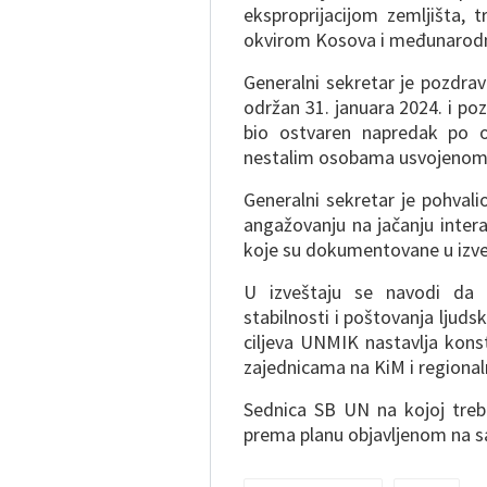
eksproprijacijom zemljišta, 
okvirom Kosova i međunarod
Generalni sekretar je pozdra
održan 31. januara 2024. i p
bio ostvaren napredak po 
nestalim osobama usvojenom u
Generalni sekretar je pohvalio
angažovanju na jačanju inter
koje su dokumentovane u izve
U izveštaju se navodi da p
stabilnosti i poštovanja ljuds
ciljeva UNMIK nastavlja kon
zajednicama na KiM i regiona
Sednica SB UN na kojoj treb
prema planu objavljenom na sa