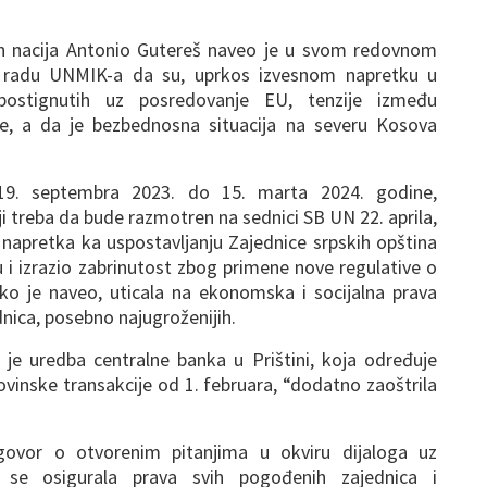
nih nacija Antonio Gutereš naveo je u svom redovnom
 radu UNMIK-a da su, uprkos izvesnom napretku u
postignutih uz posredovanje EU, tenzije između
ne, a da je bezbednosna situacija na severu Kosova
19. septembra 2023. do 15. marta 2024. godine,
i treba da bude razmotren na sednici SB UN 22. aprila,
o napretka ka uspostavljanju Zajednice srpskih opština
 i izrazio zabrinutost zbog primene nove regulative o
ko je naveo, uticala na ekonomska i socijalna prava
dnica, posebno najugroženijih.
 je uredba centralne banka u Prištini, koja određuje
ovinske transakcije od 1. februara, “dodatno zaoštrila
ovor o otvorenim pitanjima u okviru dijaloga uz
se osigurala prava svih pogođenih zajednica i