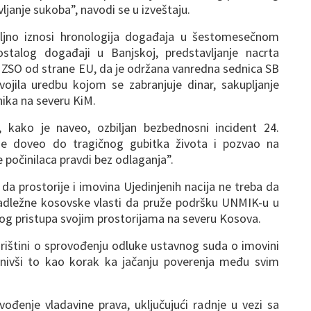
ljanje sukoba”, navodi se u izveštaju.
ljno iznosi hronologija događaja u šestomesečnom
stalog događaji u Banjskoj, predstavljanje nacrta
e ZSO od strane EU, da je održana vanredna sednica SB
ojila uredbu kojom se zabranjuje dinar, sakupljanje
ika na severu KiM.
o, kako je naveo, ozbiljan bezbednosni incident 24.
 je doveo do tragičnog gubitka života i pozvao na
e počinilaca pravdi bez odlaganja”.
da prostorije i imovina Ujedinjenih nacija ne treba da
dležne kosovske vlasti da pruže podršku UNMIK-u u
og pristupa svojim prostorijama na severu Kosova.
Prištini o sprovođenju odluke ustavnog suda o imovini
enivši to kao korak ka jačanju poverenja među svim
vođenje vladavine prava, uključujući radnje u vezi sa