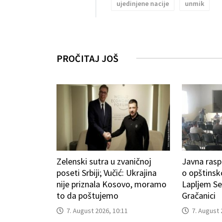
ujedinjene nacije
unmik
PROČITAJ JOŠ
Zelenski sutra u zvaničnoj
Javna ras
poseti Srbiji; Vučić: Ukrajina
o opštins
nije priznala Kosovo, moramo
Lapljem Sel
to da poštujemo
Gračanici
7. August 2026, 10:11
7. August 