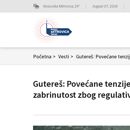
Kosovska Mitrovica,
29
°
August 07, 2026
Početna
>
Vesti
>
Gutereš: Povećane tenzij
Gutereš: Povećane tenzije
zabrinutost zbog regulat