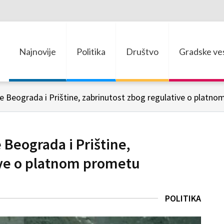
Najnovije
Politika
Društvo
Gradske ves
e Beograda i Prištine, zabrinutost zbog regulative o platn
 Beograda i Prištine,
ive o platnom prometu
POLITIKA