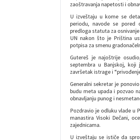
zaoštravanja napetosti i obnav
U izveštaju u kome se deta
periodu, navode se pored o
predloga statuta za osnivanj
UN nakon što je Priština usv
potpisa za smenu gradonačeln
Gutereš je najoštrije osudi
septembra u Banjskoj, koji
završetak istrage i “privođenj
Generalni sekretar je ponovio 
budu meta upada i pozvao na
obnavljanju punog i nesmetan
Pozdravio je odluku vlade u 
manastira Visoki Dečani, oc
zajednicama.
U izveštaju se ističe da spro