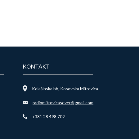
KONTAKT
Kolašinska bb, Kosovska Mitrovica
radiomitrovicasever@gmail.com
+381 28 498 702