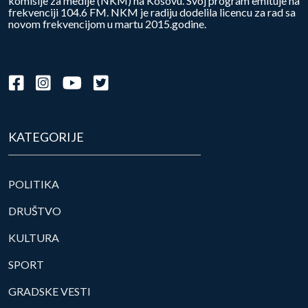
komisije za medije (NKM) na Kosovu. Svoj program emituje na
frekvenciji 104.6 FM. NKM je radiju dodelila licencu za rad sa
novom frekvencijom u martu 2015.godine.
KATEGORIJE
POLITIKA
DRUŠTVO
KULTURA
SPORT
GRADSKE VESTI