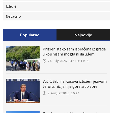
Izbori
Netačno
Popularno
Najnovije
Prizren: Kako sam ispraćena iz grada
u koji nisam mogla ni da uđem
27. July 2026, 13:51 -> 11:15
Vučić: Srbi na Kosovu izloženi jezivom
teroru; ničija nije gorela do zore
2. August 2026, 16:27