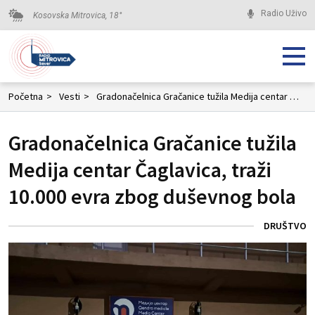
Radio Uživo
Kosovska Mitrovica,
18
°
Početna
>
Vesti
>
Gradonačelnica Gračanice tužila Medija centar Čaglavica, traži 10.000 evra zbog duševnog bola
Gradonačelnica Gračanice tužila
Medija centar Čaglavica, traži
10.000 evra zbog duševnog bola
DRUŠTVO