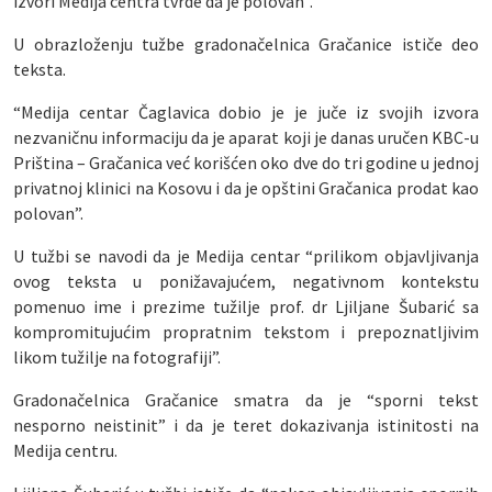
izvori Medija centra tvrde da je polovan”.
U obrazloženju tužbe gradonačelnica Gračanice ističe deo
teksta.
“Medija centar Čaglavica dobio je je juče iz svojih izvora
nezvaničnu informaciju da je aparat koji je danas uručen KBC-u
Priština – Gračanica već korišćen oko dve do tri godine u jednoj
privatnoj klinici na Kosovu i da je opštini Gračanica prodat kao
polovan”.
U tužbi se navodi da je Medija centar “prilikom objavljivanja
ovog teksta u ponižavajućem, negativnom kontekstu
pomenuo ime i prezime tužilje prof. dr Ljiljane Šubarić sa
kompromitujućim propratnim tekstom i prepoznatljivim
likom tužilje na fotografiji”.
Gradonačelnica Gračanice smatra da je “sporni tekst
nesporno neistinit” i da je teret dokazivanja istinitosti na
Medija centru.