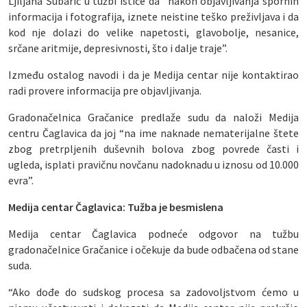
Ljiljana Šubarić u tužbi ističe da “nakon objavljivanja spornih
informacija i fotografija, iznete neistine teško preživljava i da
kod nje dolazi do velike napetosti, glavobolje, nesanice,
srčane aritmije, depresivnosti, što i dalje traje”.
Između ostalog navodi i da je Medija centar nije kontaktirao
radi provere informacija pre objavljivanja.
Gradonačelnica Gračanice predlaže sudu da naloži Medija
centru Čaglavica da joj “na ime naknade nematerijalne štete
zbog pretrpljenih duševnih bolova zbog povrede časti i
ugleda, isplati pravičnu novčanu nadoknadu u iznosu od 10.000
evra”.
Medija centar Čaglavica: Tužba je besmislena
Medija centar Čaglavica podneće odgovor na tužbu
gradonačelnice Gračanice i očekuje da bude odbačena od stane
suda.
“Ako dođe do sudskog procesa sa zadovoljstvom ćemo u