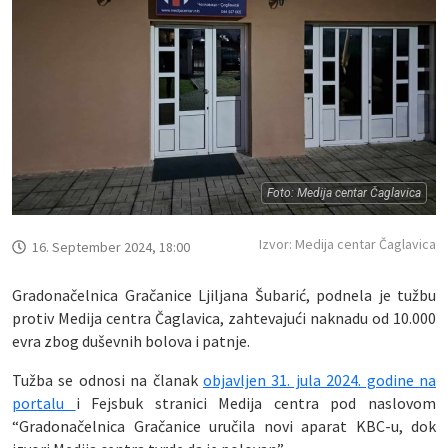
Foto: Medija centar Čaglavica
Izvor: Medija centar Čaglavica
16. September 2024, 18:00
Gradonačelnica Gračanice Ljiljana Šubarić, podnela je tužbu
protiv Medija centra Čaglavica, zahtevajući naknadu od 10.000
evra zbog duševnih bolova i patnje.
Tužba se odnosi na članak
objavljen 31. jula 2024. godine na
portalu
i Fejsbuk stranici Medija centra pod naslovom
“Gradonačelnica Gračanice uručila novi aparat KBC-u, dok