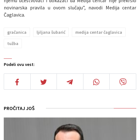
njemu učestvovati i dokazati da Medija centar nije prekršio
novinarska pravila u ovom slučaju”, navodi Medija centar
Čaglavica.
gračanica
ljiljana šubarić
medija centar čaglavica
tužba
Podeli ovu vest:
PROČITAJ JOŠ