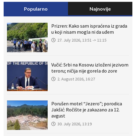
Popularno
Najnovije
Prizren: Kako sam ispraćena iz grada
u koji nisam mogla ni da uđem
27. July 2026, 13:51 -> 11:15
Vučić: Srbi na Kosovu izloženi jezivom
teroru; ničija nije gorela do zore
2. August 2026, 16:27
Porušen motel “Jezero”; porodica
Jakšić: Ročište je zakazano za 12.
avgust
30. July 2026, 13:19