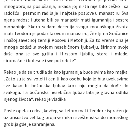
mnogobrojna poslušanja, nikada joj ništa nije bilo teško i sa
radošću i pesmom radila je i najteže poslove u manastiru. Sva
njena radost i uteha bili su manastir mati igumanija i sestre
monahinje. Skoro sedam decenija svoga monaškoga života
mati Teodora je podarila ovom manastiru, žiteljima Gračanice
i našoj zavetnoj zemlji Kosovu i Metohiji. Za to vreme ona je
mnoge zadužila svojom nesebičnom ljubavlju, širinom svoje
duše ona je sve grlila i Hirstom ljubila, stare i mlade,
siromašne i bolesne i sve potrebite“.
Rekao je da se trudila da kao igumanija bude svima kao majka.
„Zato su je svi voleli i cenili kao osobu koja je bila uvek svima
sve kako bi božanska ljubav kroz nju mogla da dođe do
svakoga. Ta božanska nesebična ljubav bila je glavna odlika
njenog života“, rekao je vladika.
Posle opela u crkvi, kovčeg sa telom mati Teodore ispraćen je
uz prisustvo velikog broja vernika i sveštenstva do monaškog
groblja gde je sahranjena.