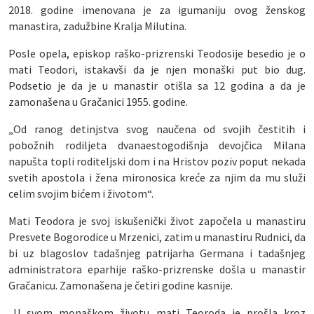
2018. godine imenovana je za igumaniju ovog ženskog
manastira, zadužbine Kralja Milutina.
Posle opela, episkop raško-prizrenski Teodosije besedio je o
mati Teodori, istakavši da je njen monaški put bio dug.
Podsetio je da je u manastir otišla sa 12 godina a da je
zamonašena u Gračanici 1955. godine.
„Od ranog detinjstva svog naučena od svojih čestitih i
pobožnih rodiljeta dvanaestogodišnja devojčica Milana
napušta topli roditeljski dom i na Hristov poziv poput nekada
svetih apostola i žena mironosica kreće za njim da mu služi
celim svojim bićem i životom“.
Mati Teodora je svoj iskušenički život započela u manastiru
Presvete Bogorodice u Mrzenici, zatim u manastiru Rudnici, da
bi uz blagoslov tadašnjeg patrijarha Germana i tadašnjeg
administratora eparhije raško-prizrenske došla u manastir
Gračanicu. Zamonašena je četiri godine kasnije.
„U svom monaškom životu mati Teoroda je prošla kroz