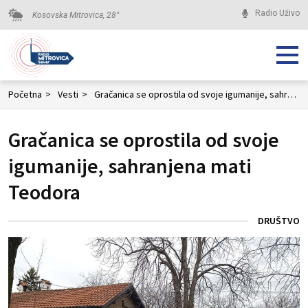
Radio Uživo
Kosovska Mitrovica,
28
°
Početna
>
Vesti
>
Gračanica se oprostila od svoje igumanije, sahranjena mati Teodora
Gračanica se oprostila od svoje
igumanije, sahranjena mati
Teodora
DRUŠTVO