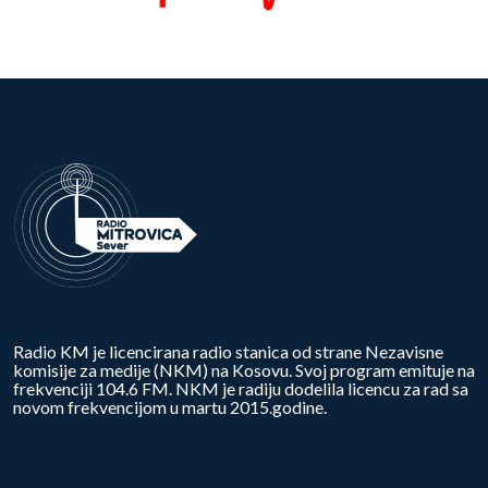
Radio KM je licencirana radio stanica od strane Nezavisne
komisije za medije (NKM) na Kosovu. Svoj program emituje na
frekvenciji 104.6 FM. NKM je radiju dodelila licencu za rad sa
novom frekvencijom u martu 2015.godine.