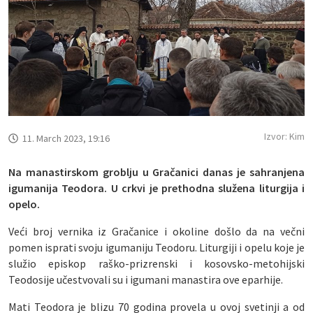
Izvor: Kim
11. March 2023, 19:16
Na manastirskom groblju u Gračanici danas je sahranjena
igumanija Teodora. U crkvi je prethodna služena liturgija i
opelo.
Veći broj vernika iz Gračanice i okoline došlo da na večni
pomen isprati svoju igumaniju Teodoru. Liturgiji i opelu koje je
služio episkop raško-prizrenski i kosovsko-metohijski
Teodosije učestvovali su i igumani manastira ove eparhije.
Mati Teodora je blizu 70 godina provela u ovoj svetinji a od