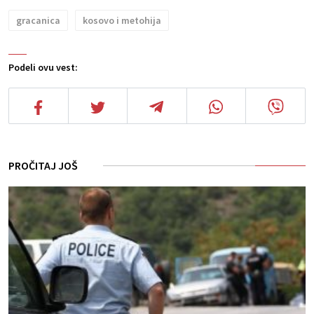
gracanica
kosovo i metohija
Podeli ovu vest:
PROČITAJ JOŠ