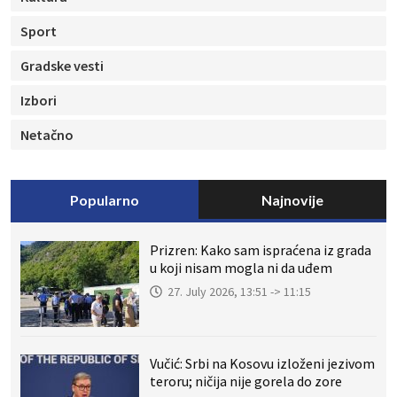
Sport
Gradske vesti
Izbori
Netačno
Popularno
Najnovije
Prizren: Kako sam ispraćena iz grada
u koji nisam mogla ni da uđem
27. July 2026, 13:51 -> 11:15
Vučić: Srbi na Kosovu izloženi jezivom
teroru; ničija nije gorela do zore