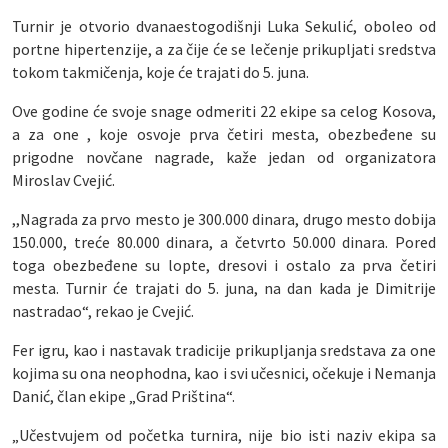
Turnir je otvorio dvanaestogodišnji Luka Sekulić, oboleo od
portne hipertenzije, a za čije će se lečenje prikupljati sredstva
tokom takmičenja, koje će trajati do 5. juna.
Ove godine će svoje snage odmeriti 22 ekipe sa celog Kosova,
a za one , koje osvoje prva četiri mesta, obezbeđene su
prigodne novčane nagrade, kaže jedan od organizatora
Miroslav Cvejić.
,,Nagrada za prvo mesto je 300.000 dinara, drugo mesto dobija
150.000, treće 80.000 dinara, a četvrto 50.000 dinara. Pored
toga obezbeđene su lopte, dresovi i ostalo za prva četiri
mesta. Turnir će trajati do 5. juna, na dan kada je Dimitrije
nastradao“, rekao je Cvejić.
Fer igru, kao i nastavak tradicije prikupljanja sredstava za one
kojima su ona neophodna, kao i svi učesnici, očekuje i Nemanja
Danić, član ekipe „Grad Priština“.
„Učestvujem od početka turnira, nije bio isti naziv ekipa sa