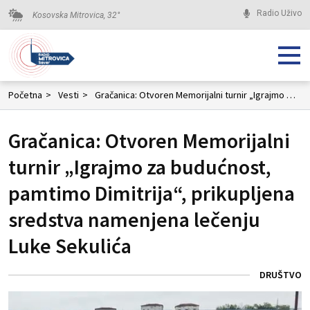
Radio Uživo
Kosovska Mitrovica,
32
°
Početna
>
Vesti
>
Gračanica: Otvoren Memorijalni turnir „Igrajmo za budućnost, pamtimo Dimitrija“, prikupljena sredstva namenjena lečenju Luke Sekulića
Gračanica: Otvoren Memorijalni
turnir „Igrajmo za budućnost,
pamtimo Dimitrija“, prikupljena
sredstva namenjena lečenju
Luke Sekulića
DRUŠTVO