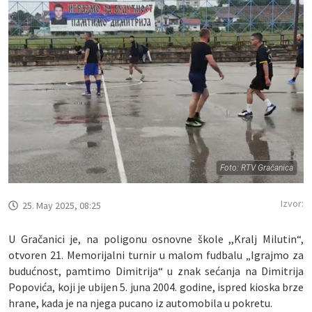
Foto: RTV Gračanica
Izvor:
25. May 2025, 08:25
U Gračanici je, na poligonu osnovne škole ,,Kralj Milutin“,
otvoren 21. Memorijalni turnir u malom fudbalu „Igrajmo za
budućnost, pamtimo Dimitrija“ u znak sećanja na Dimitrija
Popovića, koji je ubijen 5. juna 2004. godine, ispred kioska brze
hrane, kada je na njega pucano iz automobila u pokretu.