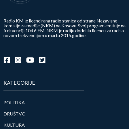
Radio KM je licencirana radio stanica od strane Nezavisne
komisije za medije (NKM) na Kosovu. Svoj program emituje na
frekvenciji 104.6 FM. NKM je radiju dodelila licencu za rad sa
novom frekvencijom u martu 2015.godine.
KATEGORIJE
POLITIKA
DRUŠTVO
KULTURA