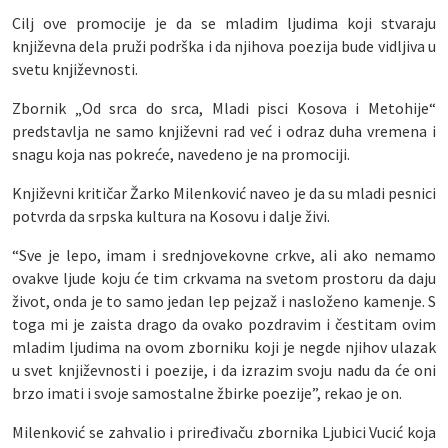
Cilj ove promocije je da se mladim ljudima koji stvaraju
književna dela pruži podrška i da njihova poezija bude vidljiva u
svetu književnosti.
Zbornik „Od srca do srca, Mladi pisci Kosova i Metohije“
predstavlja ne samo književni rad već i odraz duha vremena i
snagu koja nas pokreće, navedeno je na promociji.
Književni kritičar Žarko Milenković naveo je da su mladi pesnici
potvrda da srpska kultura na Kosovu i dalje živi.
“Sve je lepo, imam i srednjovekovne crkve, ali ako nemamo
ovakve ljude koju će tim crkvama na svetom prostoru da daju
život, onda je to samo jedan lep pejzaž i nasloženo kamenje. S
toga mi je zaista drago da ovako pozdravim i čestitam ovim
mladim ljudima na ovom zborniku koji je negde njihov ulazak
u svet književnosti i poezije, i da izrazim svoju nadu da će oni
brzo imati i svoje samostalne žbirke poezije”, rekao je on.
Milenković se zahvalio i priređivaču zbornika Ljubici Vucić koja