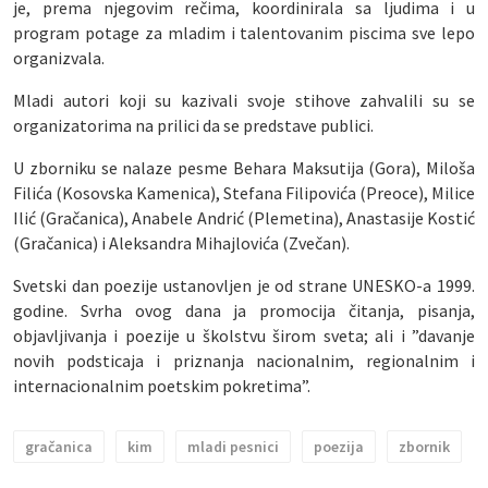
je, prema njegovim rečima, koordinirala sa ljudima i u
program potage za mladim i talentovanim piscima sve lepo
organizvala.
Mladi autori koji su kazivali svoje stihove zahvalili su se
organizatorima na prilici da se predstave publici.
U zborniku se nalaze pesme Behara Maksutija (Gora), Miloša
Filića (Kosovska Kamenica), Stefana Filipovića (Preoce), Milice
Ilić (Gračanica), Anabele Andrić (Plemetina), Anastasije Kostić
(Gračanica) i Aleksandra Mihajlovića (Zvečan).
Svetski dan poezije ustanovljen je od strane UNESKO-a 1999.
godine. Svrha ovog dana ja promocija čitanja, pisanja,
objavljivanja i poezije u školstvu širom sveta; ali i ”davanje
novih podsticaja i priznanja nacionalnim, regionalnim i
internacionalnim poetskim pokretima”.
gračanica
kim
mladi pesnici
poezija
zbornik