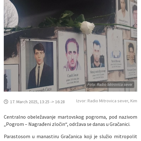
Foto: Radio Mitrovica sever
Izvor: Radio Mitrovica sever, Kim
17. March 2025, 13:25 -> 16:28
Centralno obeležavanje martovskog pogroma, pod nazivom
„Pogrom – Nagrađeni zločin“, održava se danas u Gračanici.
Parastosom u manastiru Gračanica koji je služio mitropolit