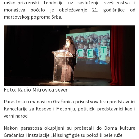
raško-prizrenski Teodosije uz sasluženje sveštenstva i
monaštva počelo je obeležavanje 21. godišnjice od
martovskog pogroma Srba.
Foto: Radio Mitrovica sever
Parastosu u manastiru Gračanica prisustvovali su predstavnici
Kancelarije za Kosovo i Metohiju, politički predstavnici kao i
verni narod.
Nakon parastosa okupljeni su prošetali do Doma kulture
Gračanica i instalacije „Missing“ gde su položili bele ruže.