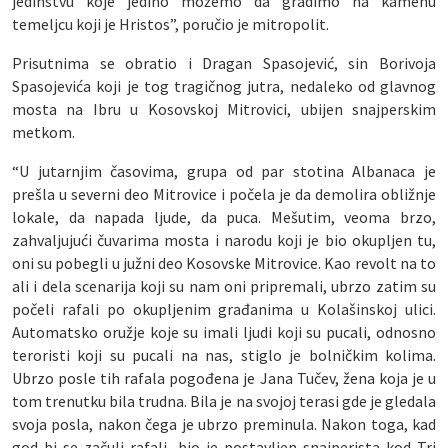
jedinstvu koje jedino možemo da gradimo na kamenu
temeljcu koji je Hristos”, poručio je mitropolit.
Prisutnima se obratio i Dragan Spasojević, sin Borivoja
Spasojevića koji je tog tragičnog jutra, nedaleko od glavnog
mosta na Ibru u Kosovskoj Mitrovici, ubijen snajperskim
metkom.
“U jutarnjim časovima, grupa od par stotina Albanaca je
prešla u severni deo Mitrovice i počela je da demolira obližnje
lokale, da napada ljude, da puca. Mešutim, veoma brzo,
zahvaljujući čuvarima mosta i narodu koji je bio okupljen tu,
oni su pobegli u južni deo Kosovske Mitrovice. Kao revolt na to
ali i dela scenarija koji su nam oni pripremali, ubrzo zatim su
počeli rafali po okupljenim građanima u Kolašinskoj ulici.
Automatsko oružje koje su imali ljudi koji su pucali, odnosno
teroristi koji su pucali na nas, stiglo je bolničkim kolima.
Ubrzo posle tih rafala pogođena je Jana Tučev, žena koja je u
tom trenutku bila trudna. Bila je na svojoj terasi gde je gledala
svoja posla, nakon čega je ubrzo preminula. Nakon toga, kad
god bi se začuli rafali, bio je postavljen snajperista kod Tri