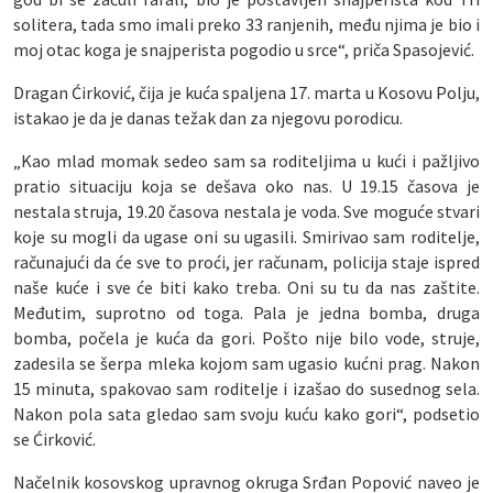
solitera, tada smo imali preko 33 ranjenih, među njima je bio i
moj otac koga je snajperista pogodio u srce“, priča Spasojević.
Dragan Ćirković, čija je kuća spaljena 17. marta u Kosovu Polju,
istakao je da je danas težak dan za njegovu porodicu.
„Kao mlad momak sedeo sam sa roditeljima u kući i pažljivo
pratio situaciju koja se dešava oko nas. U 19.15 časova je
nestala struja, 19.20 časova nestala je voda. Sve moguće stvari
koje su mogli da ugase oni su ugasili. Smirivao sam roditelje,
računajući da će sve to proći, jer računam, policija staje ispred
naše kuće i sve će biti kako treba. Oni su tu da nas zaštite.
Međutim, suprotno od toga. Pala je jedna bomba, druga
bomba, počela je kuća da gori. Pošto nije bilo vode, struje,
zadesila se šerpa mleka kojom sam ugasio kućni prag. Nakon
15 minuta, spakovao sam roditelje i izašao do susednog sela.
Nakon pola sata gledao sam svoju kuću kako gori“, podsetio
se Ćirković.
Načelnik kosovskog upravnog okruga Srđan Popović naveo je