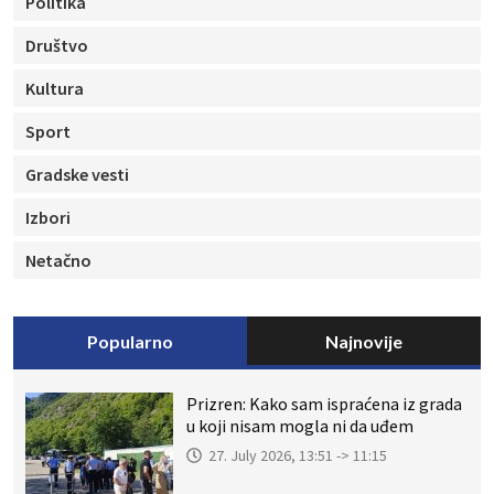
Politika
Društvo
Kultura
Sport
Gradske vesti
Izbori
Netačno
Popularno
Najnovije
Prizren: Kako sam ispraćena iz grada
u koji nisam mogla ni da uđem
27. July 2026, 13:51 -> 11:15