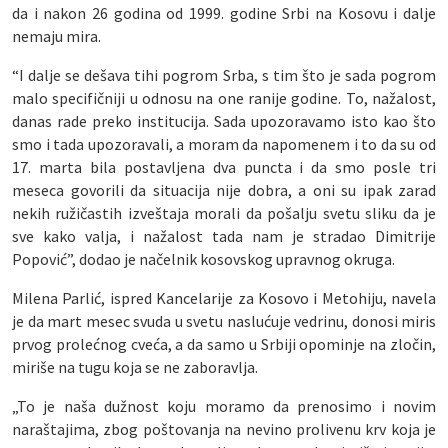
da i nakon 26 godina od 1999. godine Srbi na Kosovu i dalje
nemaju mira.
“I dalje se dešava tihi pogrom Srba, s tim što je sada pogrom
malo specifičniji u odnosu na one ranije godine. To, nažalost,
danas rade preko institucija. Sada upozoravamo isto kao što
smo i tada upozoravali, a moram da napomenem i to da su od
17. marta bila postavljena dva puncta i da smo posle tri
meseca govorili da situacija nije dobra, a oni su ipak zarad
nekih ružičastih izveštaja morali da pošalju svetu sliku da je
sve kako valja, i nažalost tada nam je stradao Dimitrije
Popović”, dodao je načelnik kosovskog upravnog okruga.
Milena Parlić, ispred Kancelarije za Kosovo i Metohiju, navela
je da mart mesec svuda u svetu naslućuje vedrinu, donosi miris
prvog prolećnog cveća, a da samo u Srbiji opominje na zločin,
miriše na tugu koja se ne zaboravlja.
„To je naša dužnost koju moramo da prenosimo i novim
naraštajima, zbog poštovanja na nevino prolivenu krv koja je