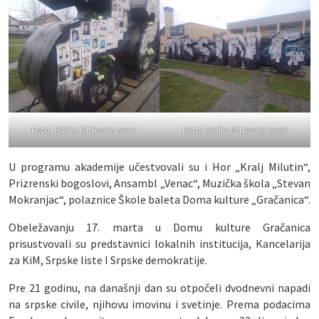
Foto: Radio Mitrovica sever
Foto: Radio Mitrovica sever
U programu akademije učestvovali su i Hor „Kralj Milutin“,
Prizrenski bogoslovi, Ansambl „Venac“, Muzička škola „Stevan
Mokranjac“, polaznice Škole baleta Doma kulture „Gračanica“.
Obeležavanju 17. marta u Domu kulture Gračanica
prisustvovali su predstavnici lokalnih institucija, Kancelarija
za KiM, Srpske liste I Srpske demokratije.
Pre 21 godinu, na današnji dan su otpočeli dvodnevni napadi
na srpske civile, njihovu imovinu i svetinje. Prema podacima