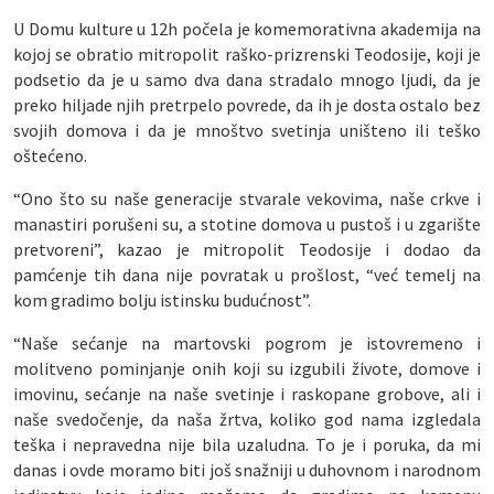
U Domu kulture u 12h počela je komemorativna akademija na
kojoj se obratio mitropolit raško-prizrenski Teodosije, koji je
podsetio da je u samo dva dana stradalo mnogo ljudi, da je
preko hiljade njih pretrpelo povrede, da ih je dosta ostalo bez
svojih domova i da je mnoštvo svetinja uništeno ili teško
oštećeno.
“Ono što su naše generacije stvarale vekovima, naše crkve i
manastiri porušeni su, a stotine domova u pustoš i u zgarište
pretvoreni”, kazao je mitropolit Teodosije i dodao da
pamćenje tih dana nije povratak u prošlost, “već temelj na
kom gradimo bolju istinsku budućnost”.
“Naše sećanje na martovski pogrom je istovremeno i
molitveno pominjanje onih koji su izgubili živote, domove i
imovinu, sećanje na naše svetinje i raskopane grobove, ali i
naše svedočenje, da naša žrtva, koliko god nama izgledala
teška i nepravedna nije bila uzaludna. To je i poruka, da mi
danas i ovde moramo biti još snažniji u duhovnom i narodnom