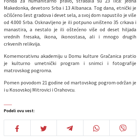
Fonda za humanitarno pravo, stradala su 23 lica: jedna
Makedonka, devetoro Srba i 13 Albanaca. Tog dana, etnički je
očišćeno šest gradova i devet sela, a svoj dom napustilo je više
od 4.000 Srba. Osknavljeno je ili potpuno uništeno 35 crkava i
manastira, a nestalo je ili oštećeno više od deset hiljada
vrednih fresaka, ikona, ikonostasa, ali i mnogo drugih
crkvenih relikvija.
Komemorativnu akademiju u Domu kulture Gračanica pratio
je kulturno umetnički program i snimci i fotografije
matrovskog pogroma.
Pomen povodom 21 godine od martovskog pogrom održan je
i u Kosovskoj Mitrovici i Orahovcu.
Podeli ovu vest: