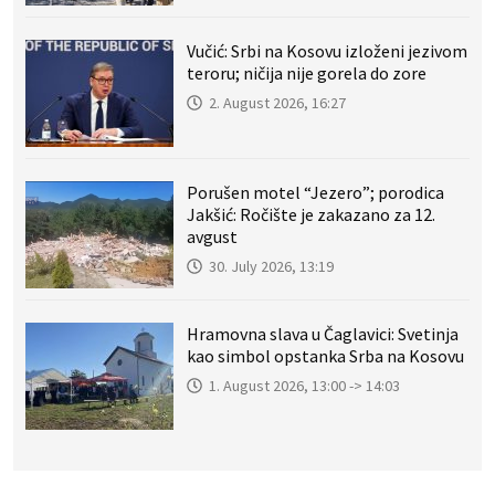
Vučić: Srbi na Kosovu izloženi jezivom
teroru; ničija nije gorela do zore
2. August 2026, 16:27
Porušen motel “Jezero”; porodica
Jakšić: Ročište je zakazano za 12.
avgust
30. July 2026, 13:19
Hramovna slava u Čaglavici: Svetinja
kao simbol opstanka Srba na Kosovu
1. August 2026, 13:00 -> 14:03