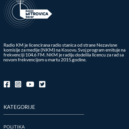
Radio KM je licencirana radio stanica od strane Nezavisne
komisije za medije (NKM) na Kosovu. Svoj program emituje na
frekvenciji 104.6 FM. NKM je radiju dodelila licencu za rad sa
novom frekvencijom u martu 2015.godine.
KATEGORIJE
POLITIKA