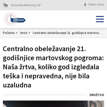
Radio Uživo
Kosovska Mitrovica,
30
°
Početna
>
Vesti
>
Centralno obeležavanje 21. godišnjice martovskog pogroma: Naša žrtva, koliko god izgledala teška i nepravedna, nije bila uzaludna
Centralno obeležavanje 21.
godišnjice martovskog pogroma:
Naša žrtva, koliko god izgledala
teška i nepravedna, nije bila
uzaludna
DRUŠTVO