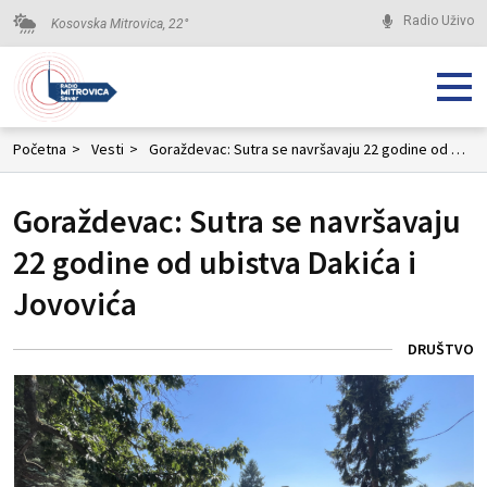
Radio Uživo
Kosovska Mitrovica,
22
°
Početna
>
Vesti
>
Goraždevac: Sutra se navršavaju 22 godine od ubistva Dakića i Jovovića
Goraždevac: Sutra se navršavaju
22 godine od ubistva Dakića i
Jovovića
DRUŠTVO