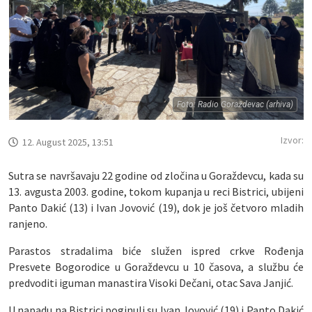
Foto: Radio Goraždevac (arhiva)
Izvor:
12. August 2025, 13:51
Sutra se navršavaju 22 godine od zločina u Goraždevcu, kada su
13. avgusta 2003. godine, tokom kupanja u reci Bistrici, ubijeni
Panto Dakić (13) i Ivan Jovović (19), dok je još četvoro mladih
ranjeno.
Parastos stradalima biće služen ispred crkve Rođenja
Presvete Bogorodice u Goraždevcu u 10 časova, a službu će
predvoditi iguman manastira Visoki Dečani, otac Sava Janjić.
U napadu na Bistrici poginuli su Ivan Jovović (19) i Panto Dakić