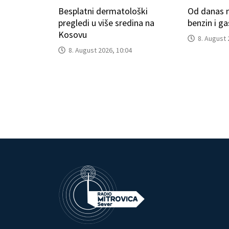
Besplatni dermatološki
Od danas n
pregledi u više sredina na
benzin i g
Kosovu
8. August 
8. August 2026, 10:04