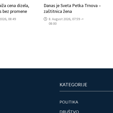
iža cena dizela,
Danas je Sveta Petka Trnova –
as bez promene
zaštitnica žena
2026, 08:49
8. August 2026, 07:59 ->
08:00
KATEGORIJE
POLITIKA
DRUŠTVO