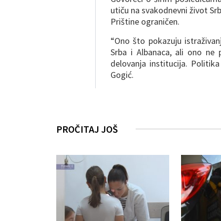
utiču na svakodnevni život Srb
Prištine ograničen.
“Ono što pokazuju istraživan
Srba i Albanaca, ali ono ne 
delovanja institucija. Politik
Gogić.
PROČITAJ JOŠ