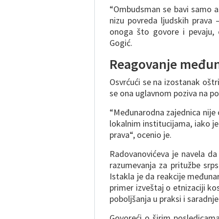
“Ombudsman se bavi samo aspe
nizu povreda ljudskih prava 
onoga što govore i pevaju, 
Gogić.
Reagovanje međun
Osvrćući se na izostanak oštr
se ona uglavnom poziva na po
“Međunarodna zajednica nije 
lokalnim institucijama, iako je
prava“, ocenio je.
Radovanovićeva je navela da
razumevanja za pritužbe srps
Istakla je da reakcije međun
primer izveštaj o etnizaciji ko
poboljšanja u praksi i saradn
Govoreći o širim posledicama