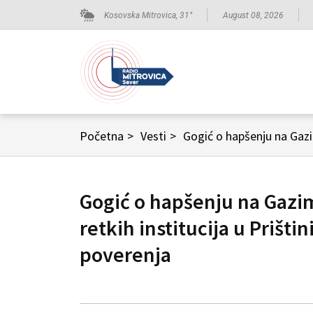
Kosovska Mitrovica,
31
°
August 08, 2026
Početna
>
Vesti
>
Gogić o hapšenju na Gazi
Gogić o hapšenju na Gaz
retkih institucija u Prišti
poverenja