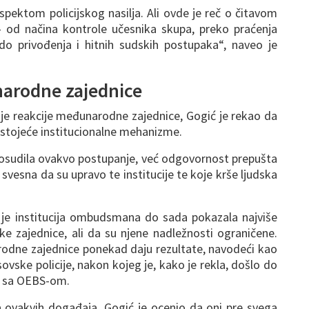
ktom policijskog nasilja. Ali ovde je reč o čitavom
– od načina kontrole učesnika skupa, preko praćenja
do privođenja i hitnih sudskih postupaka“, naveo je
arodne zajednice
ije reakcije međunarodne zajednice, Gogić je rekao da
stojeće institucionalne mehanizme.
osudila ovakvo postupanje, već odgovornost prepušta
 svesna da su upravo te institucije te koje krše ljudska
 je institucija ombudsmana do sada pokazala najviše
ke zajednice, ali da su njene nadležnosti ograničene.
arodne zajednice ponekad daju rezultate, navodeći kao
sovske policije, nakon kojeg je, kako je rekla, došlo do
je sa OEBS-om.
 ovakvih događaja, Gogić je ocenio da oni pre svega