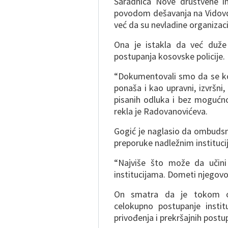
Saradnica Nove društvene ini
povodom dešavanja na Vidovda
već da su nevladine organizaci
Ona je istakla da već duže
postupanja kosovske policije.
“Dokumentovali smo da se ko
ponaša i kao upravni, izvršni
pisanih odluka i bez mogućno
rekla je Radovanovićeva.
Gogić je naglasio da ombudsm
preporuke nadležnim instituci
“Najviše što može da učini 
institucijama. Dometi njegovo
On smatra da je tokom ov
celokupno postupanje instit
privođenja i prekršajnih postu