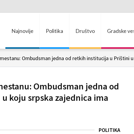
Najnovije
Politika
Društvo
Gradske ves
mestanu: Ombudsman jedna od retkih institucija u Prištini u
imestanu: Ombudsman jedna od
ni u koju srpska zajednica ima
POLITIKA