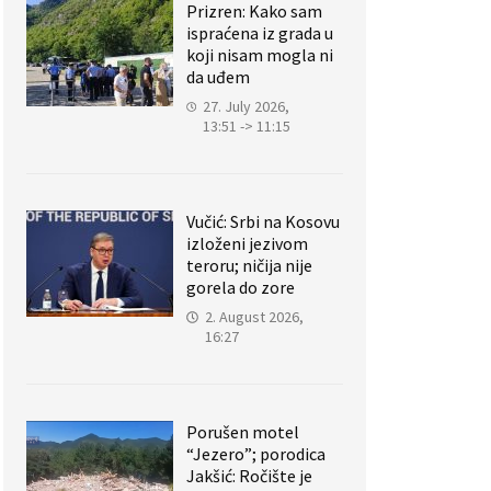
Prizren: Kako sam
ispraćena iz grada u
koji nisam mogla ni
da uđem
27. July 2026,
13:51 -> 11:15
Vučić: Srbi na Kosovu
izloženi jezivom
teroru; ničija nije
gorela do zore
2. August 2026,
16:27
Porušen motel
“Jezero”; porodica
Jakšić: Ročište je