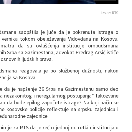
Izvor: RTS
udsmana saopštila je juče da je pokrenuta istraga o
iše vernika tokom obeležavanja Vidovdana na Kosovu.
smatra da su ovlašćenja institucije ombudsmana
nih Srba sa Gazimestana, advokat Predrag Arsić ističe
osnovnih ljudskih prava.
udsmana reagovala je po službenoj dužnosti, nakon
zacija sa Kosova.
a se da je hapšenje 36 Srba na Gazimestanu samo deo
a nezakonitog i neregularnog postupanja” takozvane
gao da bude epilog započete istrage? Na koji način se
e kosovske policije reflektuje na srpsku zajednicu i
međunarodne zajednice.
o je za RTS da je reč o jednoj od retkih institucija u