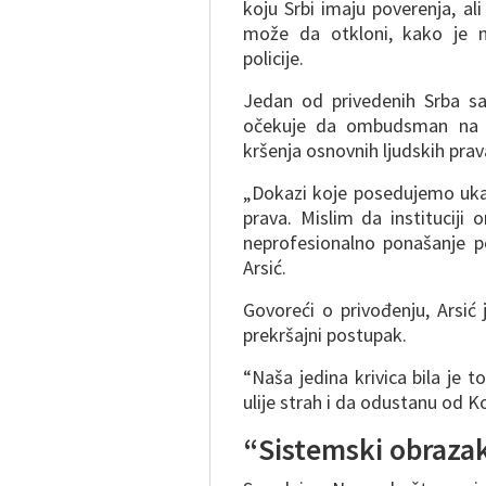
koju Srbi imaju poverenja, al
može da otkloni, kako je 
policije.
Jedan od privedenih Srba sa
očekuje da ombudsman na o
kršenja osnovnih ljudskih prav
„Dokazi koje posedujemo ukaz
prava. Mislim da institucij
neprofesionalno ponašanje po
Arsić.
Govoreći o privođenju, Arsić 
prekršajni postupak.
“Naša jedina krivica bila je 
ulije strah i da odustanu od Ko
“Sistemski obrazak