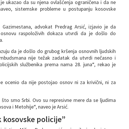
i je ukazao da su njena ovlašćenja ograničena i da ne
naveo, sistemske probleme u postupanju kosovske
 Gazimestana, advokat Predrag Arsić, izjavio je da
snovu raspoloživih dokaza utvrdi da je došlo do
a.
uju da je došlo do grubog kršenja osnovnih ljudskih
i ombudsmana nije težak zadatak da utvrdi nečasno i
licijskih službenika prema nama 28. juna“, rekao je
je ocenio da nije postojao osnov ni za krivični, ni za
to što smo Srbi. Ovo su represivne mere da se ljudima
sova i Metohije“, naveo je Arsić.
 kosovske policije”