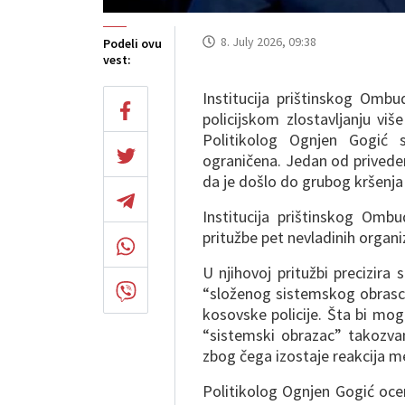
8. July 2026, 09:38
Podeli ovu
vest:
Institucija prištinskog Omb
policijskom zlostavljanju v
Politikolog Ognjen Gogić 
ograničena. Jedan od privede
da je došlo do grubog kršenja 
Institucija prištinskog Omb
pritužbe pet nevladinih organi
U njihovoj pritužbi precizir
“složenog sistemskog obrasc
kosovske policije. Šta bi mo
“sistemski obrazac” takozvan
zbog čega izostaje reakcija 
Politikolog Ognjen Gogić oceni