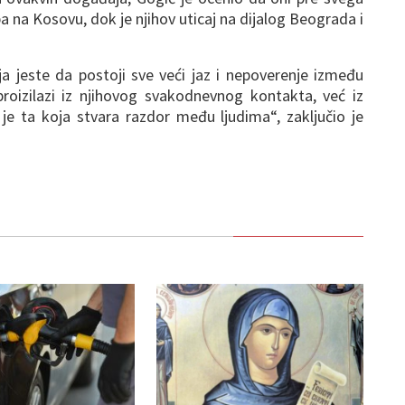
a na Kosovu, dok je njihov uticaj na dijalog Beograda i
ja jeste da postoji sve veći jaz i nepoverenje između
proizilazi iz njihovog svakodnevnog kontakta, već iz
a je ta koja stvara razdor među ljudima“, zaključio je