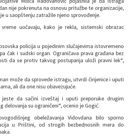
cijative Milica Radovanović pojasnila je da istraga
n nije pokrenuta na osnovu pritužbe te organizacije,
je u saopštenju zatražile njeno sprovođenje.
 vreme uočavaju, kako je rekla, sistemski obrazac
sovska policija u pojedinim slučajevima istovremeno
, pa čak i sudski organ. Ograničava prava građana bez
sti da se protiv takvog postupanja uloži pravni lek“,
an može da sprovede istragu, utvrdi činjenice i uputi
jama, ali da one nisu obavezujuće.
jeste da sačini izveštaj i uputi preporuke drugim
g delovanja su ograničeni“, ocenio je Gogić.
ogodišnjeg obeležavanja Vidovdana bilo sporno
ucija u Prištini, od strogih bezbednosnih mera do
paka.