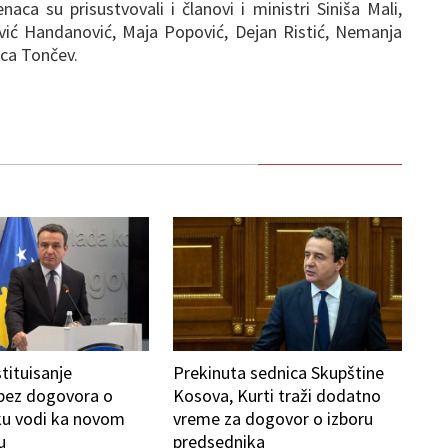
ca su prisustvovali i članovi i ministri Siniša Mali,
vić Handanović, Maja Popović, Dejan Ristić, Nemanja
ica Tončev.
tituisanje
Prekinuta sednica Skupštine
 bez dogovora o
Kosova, Kurti traži dodatno
ku vodi ka novom
vreme za dogovor o izboru
u
predsednika