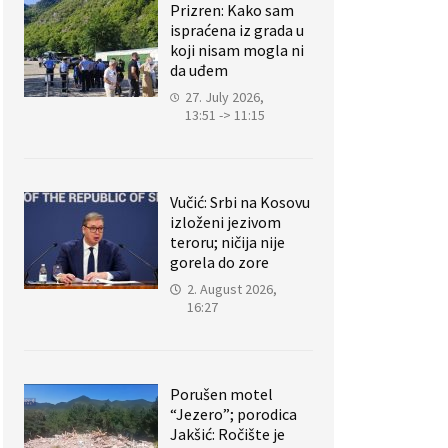
Prizren: Kako sam
ispraćena iz grada u
koji nisam mogla ni
da uđem
27. July 2026,
13:51 -> 11:15
Vučić: Srbi na Kosovu
izloženi jezivom
teroru; ničija nije
gorela do zore
2. August 2026,
16:27
Porušen motel
“Jezero”; porodica
Jakšić: Ročište je