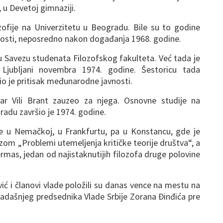
 u Devetoj gimnaziji.
zofije na Univerzitetu u Beogradu. Bile su to godine
nosti, neposredno nakon događanja 1968. godine.
 Savezu studenata Filozofskog fakulteta. Već tada je
Ljubljani novembra 1974. godine. Šestoricu tada
io je pritisak međunarodne javnosti.
r Vili Brant zauzeo za njega. Osnovne studije na
adu završio je 1974. godine.
je u Nemačkoj, u Frankfurtu, pa u Konstancu, gde je
zom „Problemi utemeljenja kritičke teorije društva“, a
mas, jedan od najistaknutijih filozofa druge polovine
ić i članovi vlade položili su danas vence na mestu na
kadašnjeg predsednika Vlade Srbije Zorana Đinđića pre