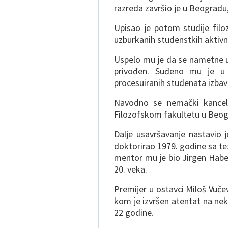
razreda završio je u Beogradu,
Upisao je potom studije filo
uzburkanih studenstkih aktiv
Uspelo mu je da se nametne u
privođen. Suđeno mu je u 
procesuiranih studenata izbav
Navodno se nemački kancela
Filozofskom fakultetu u Beogr
Dalje usavršavanje nastavio 
doktorirao 1979. godine sa te
mentor mu je bio Jirgen Haber
20. veka.
Premijer u ostavci Miloš Vučev
kom je izvršen atentat na ne
22 godine.