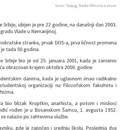
Izvor: Tanjug, Radio Mitrovica sever
 Srbije, ubijen je pre 22 godine, na današnji dan 2003.
zgradu Vlade u Nemanjinoj.
emokratske stranke, prvak DOS-a, prva ličnost promena
 je tada 50 godina.
de Srbije bio je od 25. januara 2001, kada je zamenio
ića obrazovan krajem oktobra 2000. godine.
studentskim danima, kada je uglavnom imao radikalno
 studentskoj organizaciji na Filozofskom fakultetu i
rhizma.
bio blizak Kroptkin, anarhista, a potom i mislioci
inđić rođen je u Bosanskom Šamcu, 1. avgusta 1952.
 se nalazio po zahtevima službe.
avniku, gde je započeo i srednju školu. Poslednja dva