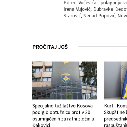
Pored Vučevića polaganju vena
Irena Vujović, Dubravka Đedo
Starović, Nenad Popović, Nov
PROČITAJ JOŠ
Specijalno tužilaštvo Kosova
Kurti: Kons
podiglo optužnicu protiv 20
Skupštine
osumnjičenih za ratni zločin u
predsedni
Đakovici
raspuštanj