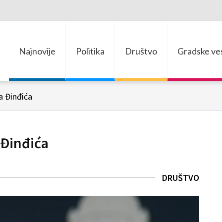
Najnovije
Politika
Društvo
Gradske ves
a Đinđića
 Đinđića
DRUŠTVO