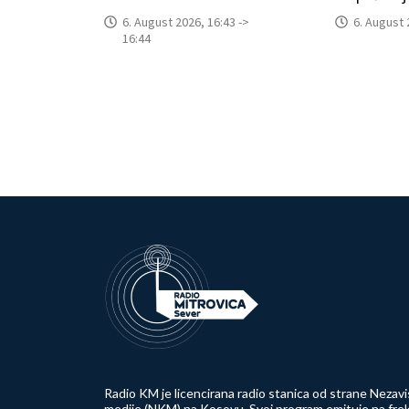
6. August 2026, 16:43 ->
6. August 
16:44
Radio KM je licencirana radio stanica od strane Nezavi
medije (NKM) na Kosovu. Svoj program emituje na frek