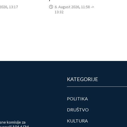
2026, 13:17
6. August 2026, 11:58 ->
13:32
KATEGORIJE
POLITIKA
DRUŠTVO
KULTURA
sne komisije za
venciji 104.6 FM.