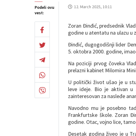
12. March 2025, 10:11
Podeli ovu
vest:
Zoran Đinđić, predsednik Vlade
godine u atentatu na ulazu u 
Đinđić, dugogodišnji lider D
5. oktobra 2000. godine, imao
Na poziciji prvog čoveka Vla
prelazni kabinet Milomira Min
U politički život ušao je u 
leve ideje. Bio je aktivan u
zainteresovan za nasleđe ana
Navodno mu je posebno tada 
Frankfurtske škole. Zoran Đ
godine. Otac, vojno lice, tamo
Desetak godina živeo je u Tr