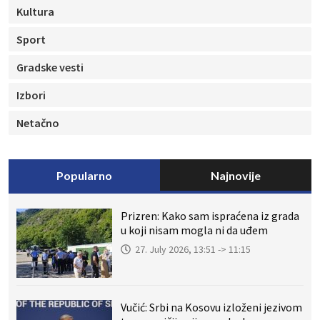
Kultura
Sport
Gradske vesti
Izbori
Netačno
Popularno
Najnovije
Prizren: Kako sam ispraćena iz grada
u koji nisam mogla ni da uđem
27. July 2026, 13:51 -> 11:15
Vučić: Srbi na Kosovu izloženi jezivom