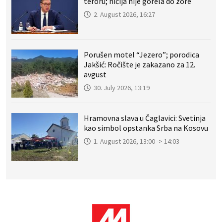
teroru; ničija nije gorela do zore
2. August 2026, 16:27
Porušen motel “Jezero”; porodica
Jakšić: Ročište je zakazano za 12.
avgust
30. July 2026, 13:19
Hramovna slava u Čaglavici: Svetinja
kao simbol opstanka Srba na Kosovu
1. August 2026, 13:00 -> 14:03