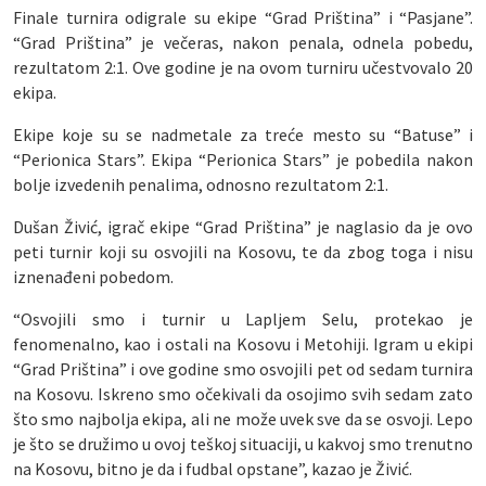
Finale turnira odigrale su ekipe “Grad Priština” i “Pasjane”.
“Grad Priština” je večeras, nakon penala, odnela pobedu,
rezultatom 2:1. Ove godine je na ovom turniru učestvovalo 20
ekipa.
Ekipe koje su se nadmetale za treće mesto su “Batuse” i
“Perionica Stars”. Ekipa “Perionica Stars” je pobedila nakon
bolje izvedenih penalima, odnosno rezultatom 2:1.
Dušan Živić, igrač ekipe “Grad Priština” je naglasio da je ovo
peti turnir koji su osvojili na Kosovu, te da zbog toga i nisu
iznenađeni pobedom.
“Osvojili smo i turnir u Lapljem Selu, protekao je
fenomenalno, kao i ostali na Kosovu i Metohiji. Igram u ekipi
“Grad Priština” i ove godine smo osvojili pet od sedam turnira
na Kosovu. Iskreno smo očekivali da osojimo svih sedam zato
što smo najbolja ekipa, ali ne može uvek sve da se osvoji. Lepo
je što se družimo u ovoj teškoj situaciji, u kakvoj smo trenutno
na Kosovu, bitno je da i fudbal opstane”, kazao je Živić.