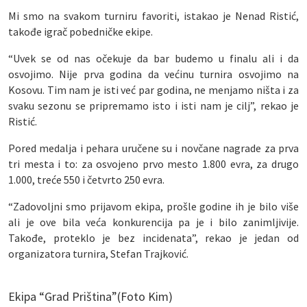
Mi smo na svakom turniru favoriti, istakao je Nenad Ristić,
takođe igrač pobedničke ekipe.
“Uvek se od nas očekuje da bar budemo u finalu ali i da
osvojimo. Nije prva godina da većinu turnira osvojimo na
Kosovu. Tim nam je isti već par godina, ne menjamo ništa i za
svaku sezonu se pripremamo isto i isti nam je cilj”, rekao je
Ristić.
Pored medalja i pehara uručene su i novčane nagrade za prva
tri mesta i to: za osvojeno prvo mesto 1.800 evra, za drugo
1.000, treće 550 i četvrto 250 evra.
“Zadovoljni smo prijavom ekipa, prošle godine ih je bilo više
ali je ove bila veća konkurencija pa je i bilo zanimljivije.
Takođe, proteklo je bez incidenata”, rekao je jedan od
organizatora turnira, Stefan Trajković.
Ekipa “Grad Priština”(Foto Kim)