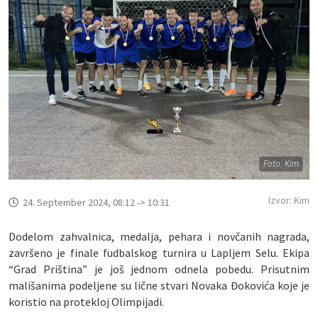
Foto: Kim
Izvor: Kim
24. September 2024, 08:12 -> 10:31
Dodelom zahvalnica, medalja, pehara i novčanih nagrada,
završeno je finale fudbalskog turnira u Lapljem Selu. Ekipa
“Grad Priština” je još jednom odnela pobedu. Prisutnim
mališanima podeljene su lične stvari Novaka Đokovića koje je
koristio na protekloj Olimpijadi.