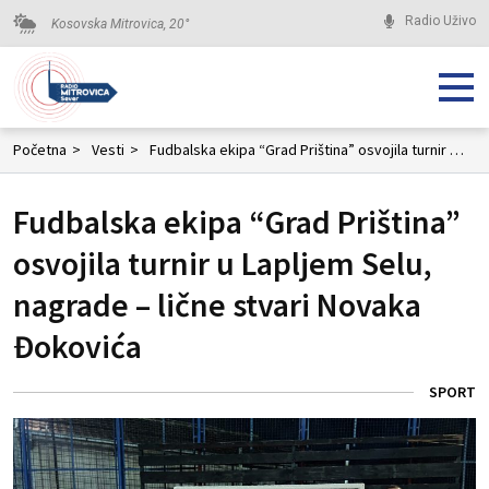
Radio Uživo
Kosovska Mitrovica,
20
°
Početna
>
Vesti
>
Fudbalska ekipa “Grad Priština” osvojila turnir u Lapljem Selu, nagrade – lične stvari Novaka Đokovića
Fudbalska ekipa “Grad Priština”
osvojila turnir u Lapljem Selu,
nagrade – lične stvari Novaka
Đokovića
SPORT