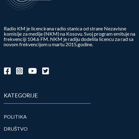
Radio KM je licencirana radio stanica od strane Nezavisne
komisije za medije (NKM) na Kosovu. Svoj program emituje na
frekvenciji 104.6 FM. NKM je radiju dodelila licencu za rad sa
novom frekvencijom u martu 2015.godine.
KATEGORIJE
POLITIKA
DRUŠTVO