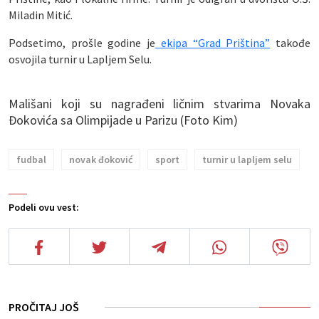
Miladin Mitić.
Podsetimo, prošle godine je
ekipa “Grad Priština”
takođe
osvojila turnir u Lapljem Selu.
Mališani koji su nagrađeni ličnim stvarima Novaka
Đokovića sa Olimpijade u Parizu (Foto Kim)
fudbal
novak đoković
sport
turnir u lapljem selu
Podeli ovu vest:
PROČITAJ JOŠ