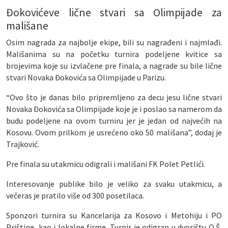
Đokovićeve lične stvari sa Olimpijade za
mališane
Osim nagrada za najbolje ekipe, bili su nagrađeni i najmlađi.
Mališanima su na početku turnira podeljene kvitice sa
brojevima koje su izvlačene pre finala, a nagrade su bile lične
stvari Novaka Đokovića sa Olimpijade u Parizu.
“Ovo što je danas bilo pripremljeno za decu jesu lične stvari
Novaka Đokovića sa Olimpijade koje je i poslao sa namerom da
budu podeljene na ovom turniru jer je jedan od najvećih na
Kosovu. Ovom prilkom je usrećeno oko 50 mališana”, dodaj je
Trajković.
Pre finala su utakmicu odigrali i mališani FK Polet Petlići.
Interesovanje publike bilo je veliko za svaku utakmicu, a
večeras je pratilo više od 300 posetilaca.
Sponzori turnira su Kancelarija za Kosovo i Metohiju i PO
Prištine, kao i lokalne firme. Turnir je odigran u dvorištu O.Š.