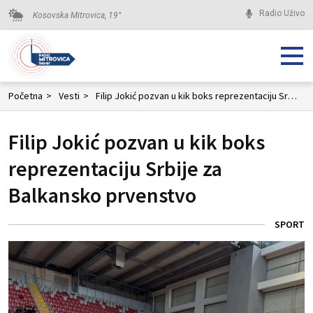
Radio Uživo
Kosovska Mitrovica,
19
°
Početna
>
Vesti
>
Filip Jokić pozvan u kik boks reprezentaciju Srbije za Balkansko prvenstvo
Filip Jokić pozvan u kik boks
reprezentaciju Srbije za
Balkansko prvenstvo
SPORT