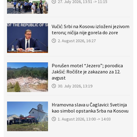
27. July 2026, 13:51 -> 11:15
Vučić: Srbi na Kosovu izloženi jezivom
teroru; ničija nije gorela do zore
2. August 2026, 16:27
Porušen motel “Jezero”; porodica
Jakšić: Ročište je zakazano za 12.
avgust
30. July 2026, 13:19
Hramovna slava u Čaglavici: Svetinja
kao simbol opstanka Srba na Kosovu
1. August 2026, 13:00 -> 14:03