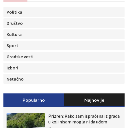
Politika
Društvo
Kultura
Sport
Gradske vesti
Izbori
Netačno
Popularno
Najnovije
Prizren: Kako sam ispraćena iz grada
u koji nisam mogla ni da uđem