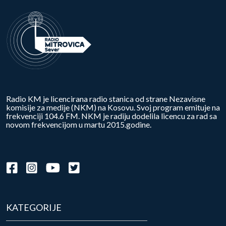
Radio KM je licencirana radio stanica od strane Nezavisne
komisije za medije (NKM) na Kosovu. Svoj program emituje na
frekvenciji 104.6 FM. NKM je radiju dodelila licencu za rad sa
novom frekvencijom u martu 2015.godine.
KATEGORIJE