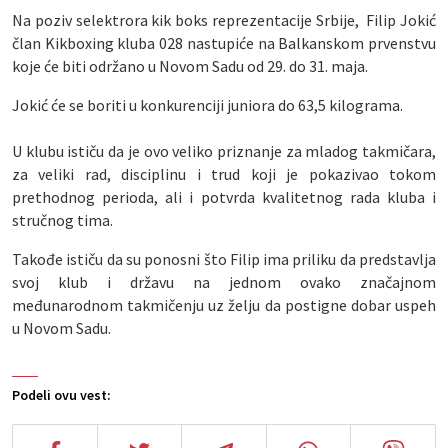
Na poziv selektrora kik boks reprezentacije Srbije, Filip Jokić
član Kikboxing kluba 028 nastupiće na Balkanskom prvenstvu
koje će biti održano u Novom Sadu od 29. do 31. maja.
Jokić će se boriti u konkurenciji juniora do 63,5 kilograma.
U klubu ističu da je ovo veliko priznanje za mladog takmičara,
za veliki rad, disciplinu i trud koji je pokazivao tokom
prethodnog perioda, ali i potvrda kvalitetnog rada kluba i
stručnog tima.
Takođe ističu da su ponosni što Filip ima priliku da predstavlja
svoj klub i državu na jednom ovako značajnom
međunarodnom takmičenju uz želju da postigne dobar uspeh
u Novom Sadu.
Podeli ovu vest: