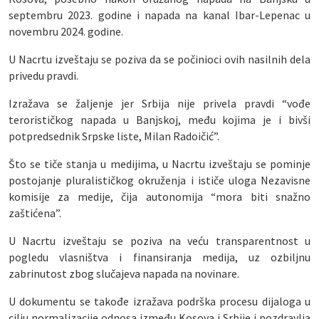
septembru 2023. godine i napada na kanal Ibar-Lepenac u
novembru 2024. godine.
U Nacrtu izveštaju se poziva da se počinioci ovih nasilnih dela
privedu pravdi.
Izražava se žaljenje jer Srbija nije privela pravdi “vođe
terorističkog napada u Banjskoj, među kojima je i bivši
potpredsednik Srpske liste, Milan Radoičić”.
Što se tiče stanja u medijima, u Nacrtu izveštaju se pominje
postojanje pluralističkog okruženja i ističe uloga Nezavisne
komisije za medije, čija autonomija “mora biti snažno
zaštićena”.
U Nacrtu izveštaju se poziva na veću transparentnost u
pogledu vlasništva i finansiranja medija, uz ozbiljnu
zabrinutost zbog slučajeva napada na novinare.
U dokumentu se takođe izražava podrška procesu dijaloga u
cilju normalizacije odnosa između Kosova i Srbije i pozdravlja