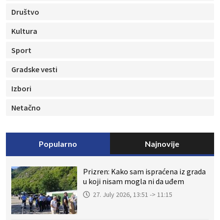
Društvo
Kultura
Sport
Gradske vesti
Izbori
Netačno
Popularno
Najnovije
Prizren: Kako sam ispraćena iz grada
u koji nisam mogla ni da uđem
27. July 2026, 13:51 -> 11:15