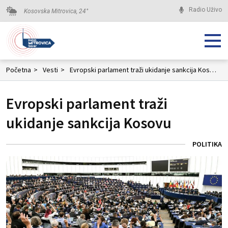
Radio Uživo
Kosovska Mitrovica,
24
°
Početna
>
Vesti
>
Evropski parlament traži ukidanje sankcija Kosovu
Evropski parlament traži
ukidanje sankcija Kosovu
POLITIKA