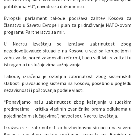
politikama EU”, navodi se u dokumentu.
Evropski parlament takođe podržava zahtev Kosova za
članstvo u Savetu Evrope i plan za pridruživanje NATO-ovom
programu Partnerstvo za mir.
U Nacrtu izveštaju se izražava zabrinutost zbog
nezadovoljavajuće situacije na Kosovu u vezi sa korupcijom i
zahteva da, pored zakonskih reformi, budu vidljivi i rezultati u
istragama i u slučajevima kažnjavanja.
Takođe, izražena je ozbiljna zabrinutost zbog sistemskih
slabosti pravosudnog sistema na Kosovu, posebno u pogledu
nezavisnosti i poštovanja podele vlasti.
“Ponavljamo našu zabrinutost zbog kašnjenja u sudskim
predmetima i kritika vladinih zvaničnika prema odlukama u
pojedinačnim slučajevima”, navodi se u Nacrtu izveštaja.
Izražava se i zabrinutost za bezbednosnu situaciju na severu
Kosova, posebno nakon oružanog napada na Banjsku u