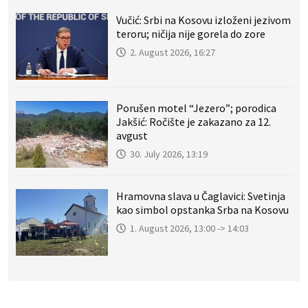
Vučić: Srbi na Kosovu izloženi jezivom
teroru; ničija nije gorela do zore
2. August 2026, 16:27
Porušen motel “Jezero”; porodica
Jakšić: Ročište je zakazano za 12.
avgust
30. July 2026, 13:19
Hramovna slava u Čaglavici: Svetinja
kao simbol opstanka Srba na Kosovu
1. August 2026, 13:00 -> 14:03