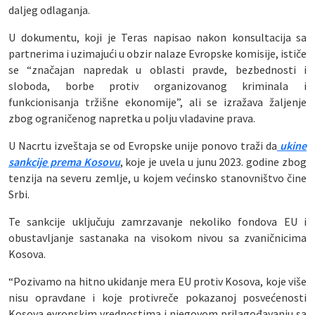
daljeg odlaganja.
U dokumentu, koji je Teras napisao nakon konsultacija sa
partnerima i uzimajući u obzir nalaze Evropske komisije, ističe
se “značajan napredak u oblasti pravde, bezbednosti i
sloboda, borbe protiv organizovanog kriminala i
funkcionisanja tržišne ekonomije”, ali se izražava žaljenje
zbog ograničenog napretka u polju vladavine prava.
U Nacrtu izveštaja se od Evropske unije ponovo traži da
ukine
sankcije prema Kosovu
, koje je uvela u junu 2023. godine zbog
tenzija na severu zemlje, u kojem većinsko stanovništvo čine
Srbi.
Te sankcije uključuju zamrzavanje nekoliko fondova EU i
obustavljanje sastanaka na visokom nivou sa zvaničnicima
Kosova.
“Pozivamo na hitno ukidanje mera EU protiv Kosova, koje više
nisu opravdane i koje protivreče pokazanoj posvećenosti
Kosova evropskim vrednostima i njegovom prilagođavanju sa