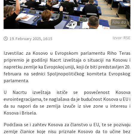
Foto: EU
Izvor: RSE
19. February 2025, 16:15
Izvestilac za Kosovo u Evropskom parlamentu Riho Teras
pripremio je godišnji Nacrt izveštaja o situaciji na Kosovu i
napretku zemlje ka Evropskoj uniji, koji će biti predstavljen 20.
februara na sednici Spoljnopolitičkog komiteta Evropskog
parlamenta.
U Nacrtu izveštaja ističe se posvećenost Kosova
evrointegracijama, te naglašava da je budućnost Kosova u EU i
da su napori da se zemlja izvuče iz sive zone u interesu i
Kosova i Brisela.
Podržava se i zahtev Kosova za članstvo u EU, te se pozivaju
zemlje članice koje nisu priznale Kosovo da to učine bez