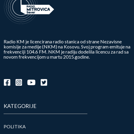
Radio KM je licencirana radio stanica od strane Nezavisne
komisije za medije (NKM) na Kosovu. Svoj program emituje na
frekvenciji 104.6 FM. NKM je radiju dodelila licencu za rad sa
novom frekvencijom u martu 2015.godine.
KATEGORIJE
POLITIKA