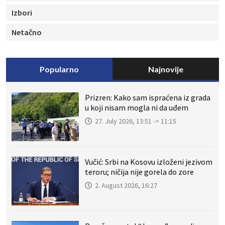
Izbori
Netačno
Popularno
Najnovije
Prizren: Kako sam ispraćena iz grada
u koji nisam mogla ni da uđem
27. July 2026, 13:51 -> 11:15
Vučić: Srbi na Kosovu izloženi jezivom
teroru; ničija nije gorela do zore
2. August 2026, 16:27