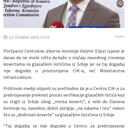
Izvor:
13. October 2019, 17:19
Portparol Centralne izborne komisije Valjmir Eljezi izjavio je
danas da ne može ništa da kaže o slučaju navodnog trovanja
kovertama sa glasačkim listićima iz Srbije jer se taj događaj
nije dogodio u prostorijama CIK-a, već Ministarstva
infrastrukture.
Prištinski mediji objavili su prethodno da je u Centru CIK-a za
prebrojavanje prekinut proces verifikacije glasačkih listića koji
su stigli iz Srbije zbog „mirisa koverti”, a neki do članova
komisije su, navodno, dobili alergiju „na rukama i licu” nakon
što su „dodirivali koverte” sa glasačkim listićima iz Srbije.
“Taj događaj se nije dogodio u Centru za prebrojavanje