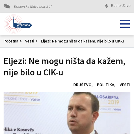
Radio Uživo
Kosovska Mitrovica,
25
°
Početna
>
Vesti
>
Eljezi: Ne mogu ništa da kažem, nije bilo u CIK-u
Eljezi: Ne mogu ništa da kažem,
nije bilo u CIK-u
DRUŠTVO
POLITIKA
VESTI