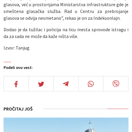
glasova, već u prostorijama Ministarstva infrastrukture gde je
smeštena glasačka služba. Rad u Centru za prebrojanje
glasova se odvija nesmetano”, rekao je on za Indeksonlajn.
Dodao je da tužilac i policija na licu mesta sprovode istragu i
da za sada ne može da kaže ništa više.
Izvor: Tanjug
Podeli ovu vest:
PROČITAJ JOŠ