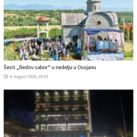
Šesti „Đedov sabor“ u nedelju u Osojanu
6. August 2026, 18:30