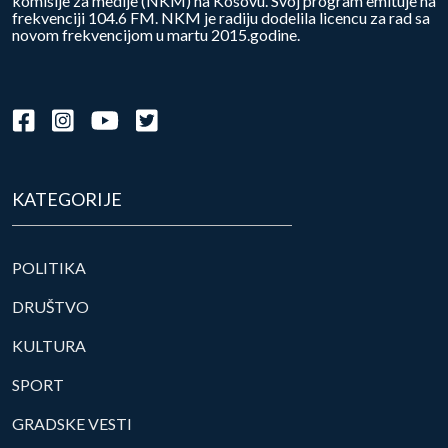
komisije za medije (NKM) na Kosovu. Svoj program emituje na
frekvenciji 104.6 FM. NKM je radiju dodelila licencu za rad sa
novom frekvencijom u martu 2015.godine.
KATEGORIJE
POLITIKA
DRUŠTVO
KULTURA
SPORT
GRADSKE VESTI