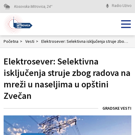
Radio Uživo
Kosovska Mitrovica,
24
°
Početna
>
Vesti
>
Elektrosever: Selektivna isključenja struje zbog radova na mreži u naseljima u opštini Zvečan
Elektrosever: Selektivna
isključenja struje zbog radova na
mreži u naseljima u opštini
Zvečan
GRADSKE VESTI