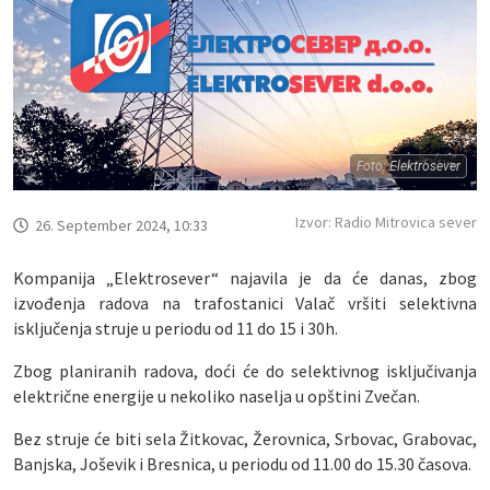
Foto: Elektrosever
Izvor: Radio Mitrovica sever
26. September 2024, 10:33
Kompanija „Elektrosever“ najavila je da će danas, zbog
izvođenja radova na trafostanici Valač vršiti selektivna
isključenja struje u periodu od 11 do 15 i 30h.
Zbog planiranih radova, doći će do selektivnog isključivanja
električne energije u nekoliko naselja u opštini Zvečan.
Bez struje će biti sela Žitkovac, Žerovnica, Srbovac, Grabovac,
Banjska, Joševik i Bresnica, u periodu od 11.00 do 15.30 časova.