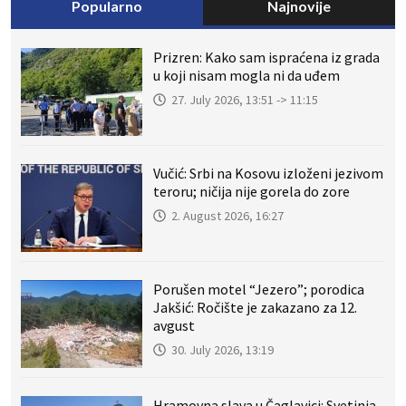
Popularno
Najnovije
Prizren: Kako sam ispraćena iz grada
u koji nisam mogla ni da uđem
27. July 2026, 13:51 -> 11:15
Vučić: Srbi na Kosovu izloženi jezivom
teroru; ničija nije gorela do zore
2. August 2026, 16:27
Porušen motel “Jezero”; porodica
Jakšić: Ročište je zakazano za 12.
avgust
30. July 2026, 13:19
Hramovna slava u Čaglavici: Svetinja