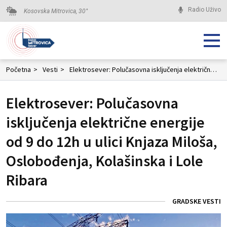
Radio Uživo
Kosovska Mitrovica,
30
°
Početna
>
Vesti
>
Elektrosever: Polučasovna isključenja električne energije od 9 do 12h u ulici Knjaza Miloša, Oslobođenja, Kolašinska i Lole Ribara
Elektrosever: Polučasovna
isključenja električne energije
od 9 do 12h u ulici Knjaza Miloša,
Oslobođenja, Kolašinska i Lole
Ribara
GRADSKE VESTI