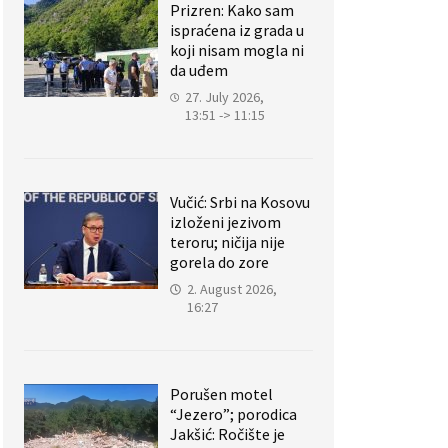
Prizren: Kako sam
ispraćena iz grada u
koji nisam mogla ni
da uđem
27. July 2026,
13:51 -> 11:15
Vučić: Srbi na Kosovu
izloženi jezivom
teroru; ničija nije
gorela do zore
2. August 2026,
16:27
Porušen motel
“Jezero”; porodica
Jakšić: Ročište je