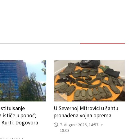
stituisanje
U Severnoj Mitrovici u šahtu
 ističe u ponoć;
pronađena vojna oprema
i Kurti: Dogovora
7. August 2026, 14:57 ->
18:03
2026, 15:19 ->