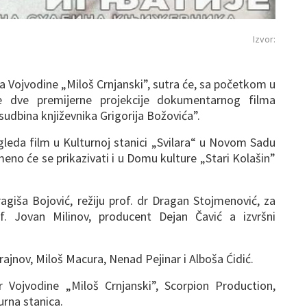
Izvor:
a Vojvodine „Miloš Crnjanski”, sutra će, sa početkom u
ne dve premijerne projekcije dokumentarnog filma
a sudbina književnika Grigorija Božovića”.
ogleda film u Kulturnoj stanici „Svilara“ u Novom Sadu
eno će se prikazivati i u Domu kulture „Stari Kolašin”
ragiša Bojović, režiju prof. dr Dragan Stojmenović, za
. Jovan Milinov, producent Dejan Čavić a izvršni
ajnov, Miloš Macura, Nenad Pejinar i Alboša Ćidić.
r Vojvodine „Miloš Crnjanski”, Scorpion Production,
turna stanica.