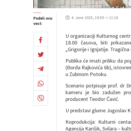
4. June 2025, 10:59 -> 11:18
Podeli ovu
vest:
U organizaciji Kulturnog centr
18.00 časova, biti prikaza
„Grigorije i Ignjatije. Tragičn
Publika će imati priliku da p
(Đorđa Rajkovića 6b), istovrem
u Zubinom Potoku.
Scenario potpisuje prof. dr D
kameru je bio zadužen prof
producent Teodor Čavić.
U predstavi glume Jugoslav Kr
Koprodukcija: Kulturni centa
Agencija Karišik, Svilara – kul