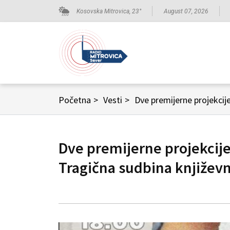
Kosovska Mitrovica,
23
°
August 07, 2026
Početna
>
Vesti
>
Dve premijerne projekcije
Dve premijerne projekcije f
Tragična sudbina književn