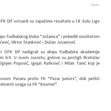
Izvor:
OFK Dif ostvarili su zapažene rezultate u 18. kolu Lige
kipu Fudbalskog kluba “Jošanica” i pobedili rezultatom
jićević, Viktor Stanković i Dušan Jovanović.
leri OFK Dif nadigrali su ekipu Fudbalske akademije
om 6:0. U ovom susretu, golove su postigli Bratislav
Ognjen Popović, Ignjat Ratković i Milan Tanić koji je
Novom Pazaru protiv FK “Pazar juniors”, dok petlići
odmeriti snage sa FK “Kosmet”.