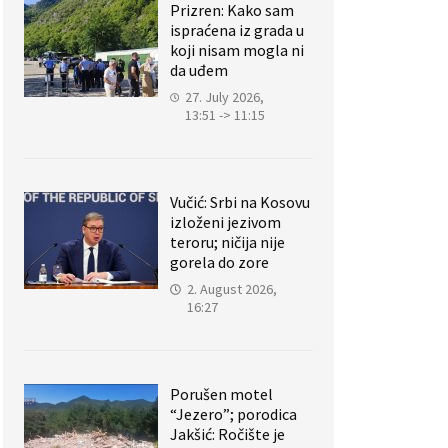
Prizren: Kako sam
ispraćena iz grada u
koji nisam mogla ni
da uđem
27. July 2026,
13:51 -> 11:15
Vučić: Srbi na Kosovu
izloženi jezivom
teroru; ničija nije
gorela do zore
2. August 2026,
16:27
Porušen motel
“Jezero”; porodica
Jakšić: Ročište je