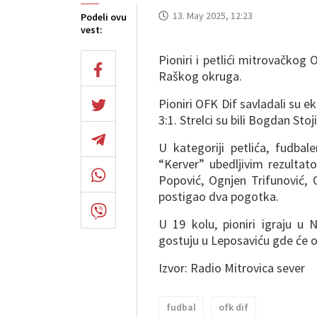
13. May 2025, 12:23
Podeli ovu
vest:
Pioniri i petlići mitrovačkog 
Raškog okruga.
Pioniri OFK Dif savladali su e
3:1. Strelci su bili Bogdan Sto
U kategoriji petlića, fudba
“Kerver” ubedljivim rezultat
Popović, Ognjen Trifunović, 
postigao dva pogotka.
U 19 kolu, pioniri igraju u 
gostuju u Leposaviću gde će 
Izvor: Radio Mitrovica sever
fudbal
ofk dif